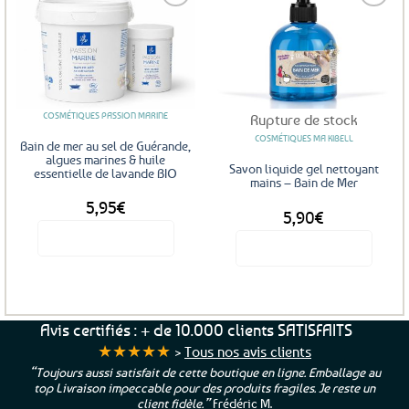
plusieurs
variations.
Les
Ajouter
Ajouter
options
aux
aux
favoris
favoris
peuvent
être
COSMÉTIQUES PASSION MARINE
Rupture de stock
choisies
sur
COSMÉTIQUES MA KIBELL
Bain de mer au sel de Guérande,
la
algues marines & huile
Savon liquide gel nettoyant
essentielle de lavande BIO
page
mains – Bain de Mer
DÈS
du
5,95
€
5,90
€
produit
Voir le produit
Voir le produit
Ce
produit
a
plusieurs
Avis certifiés : + de 10.000 clients SATISFAITS
variations.
★★★★★
>
Tous nos avis clients
Les
“Toujours aussi satisfait de cette boutique en ligne. Emballage au
options
top Livraison impeccable pour des produits fragiles. Je reste un
peuvent
client fidèle.”
Frédéric M.