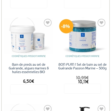
Voir le produit
Voir le produit
Ce
produit
a
8%
plusieurs
variations.
Les
Ajouter
Ajouter
options
aux
aux
favoris
favoris
peuvent
être
COSMÉTIQUES PASSION MARINE
COSMÉTIQUES PASSION MARINE
choisies
sur
Bain de pieds au sel de
BON PLAN ! Sel de bain au sel de
la
Guérande, algues marines &
Guérande Passion Marine – 500g
huiles essentielles BIO
page
10,99
€
DÈS
du
6,50
€
Le
Le
10,11
€
produit
prix
prix
Voir le produit
Voir le produit
initial
actuel
était :
est :
10,99€.
10,11€.
Ce
produit
a