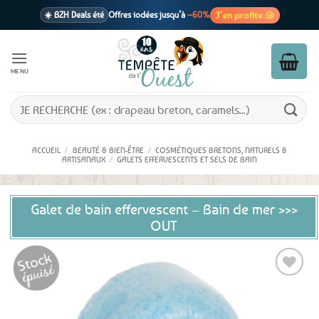
Passer
J’en profite 🐚
☀️ BZH Deals été
Offres iodées jusqu’à
–60%
au
contenu
🩷 CADEAU !
1 cadeau offert
dès 39€ d’achats
Voir cond. 🎁
MENU
📦 Livraison
En point relais dès
3,95€
seulement
Voir cond. 🚚
Recherche
pour :
ACCUEIL
/
BEAUTÉ & BIEN-ÊTRE
/
COSMÉTIQUES BRETONS, NATURELS &
ARTISANAUX
/
GALETS EFFERVESCENTS ET SELS DE BAIN
Galet de bain effervescent – Bain de mer >>>
OUT
Ajouter