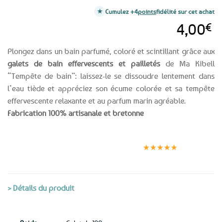
Cumulez +4
points
fidélité sur cet achat
4,00
€
Plongez dans un bain parfumé, coloré et scintillant grâce aux
galets de bain effervescents et pailletés
de Ma Kibell
“Tempête de bain”: laissez-le se dissoudre lentement dans
l’eau tiède et appréciez son écume colorée et sa tempête
effervescente relaxante et au parfum marin agréable.
Fabrication 100% artisanale et bretonne
Expédition le
Clients
Paiement
jour même
satisfaits
sécurisé
★★★★★
(voir conditions)
> Détails du produit