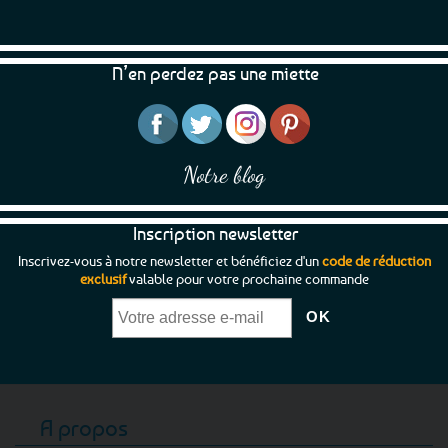
être
choisies
sur
N’en perdez pas une miette
la
page
du
produit
Notre blog
Inscription newsletter
Inscrivez-vous à notre newsletter et bénéficiez d'un
code de réduction
exclusif
valable pour votre prochaine commande
A propos