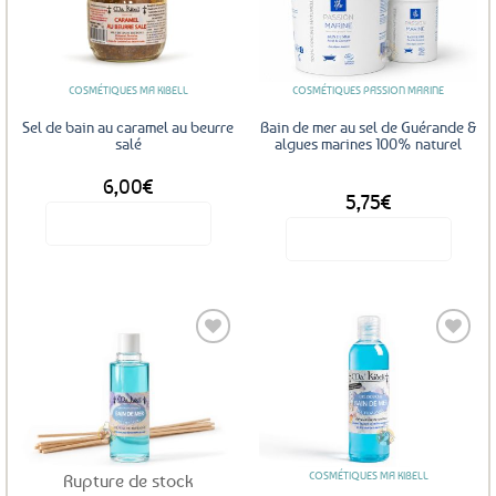
Ajouter
Ajouter
aux
aux
favoris
favoris
COSMÉTIQUES MA KIBELL
COSMÉTIQUES PASSION MARINE
Sel de bain au caramel au beurre
Bain de mer au sel de Guérande &
salé
algues marines 100% naturel
6,00
€
DÈS
5,75
€
Voir le produit
Voir le produit
Ce
produit
a
plusieurs
variations.
Les
Ajouter
Ajouter
options
aux
aux
favoris
favoris
peuvent
être
COSMÉTIQUES MA KIBELL
Rupture de stock
choisies