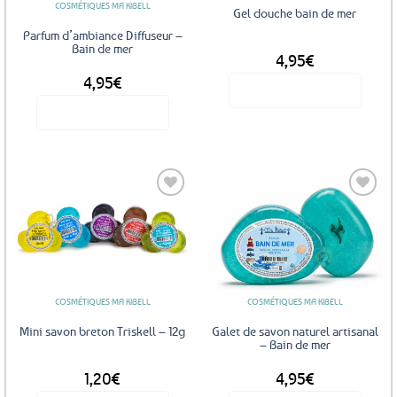
sur
COSMÉTIQUES MA KIBELL
Gel douche bain de mer
la
Parfum d’ambiance Diffuseur –
page
Bain de mer
4,95
€
du
4,95
€
produit
Voir le produit
Voir le produit
Ajouter
Ajouter
aux
aux
favoris
favoris
COSMÉTIQUES MA KIBELL
COSMÉTIQUES MA KIBELL
Mini savon breton Triskell – 12g
Galet de savon naturel artisanal
– Bain de mer
1,20
€
4,95
€