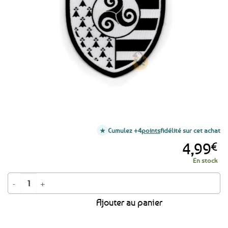
favoris
Cumulez +4
points
fidélité sur cet achat
4,99
€
En stock
quantité de Ecusson à coudre Blason Bretagne Triskell
Ajouter au panier