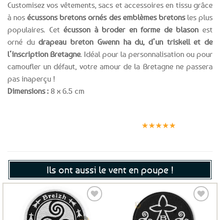
Customisez vos vêtements, sacs et accessoires en tissu grâce
à nos
écussons bretons ornés des emblèmes bretons
les plus
populaires. Cet
écusson à broder en forme de blason
est
orné du
drapeau breton Gwenn ha du, d’un triskell et de
l’inscription Bretagne
. Idéal pour la personnalisation ou pour
camoufler un défaut, votre amour de la Bretagne ne passera
pas inaperçu !
Dimensions :
8 x 6.5 cm
Expédition le
Clients
Paiement
jour même
satisfaits
sécurisé
★★★★★
(voir conditions)
Ils ont aussi le vent en poupe !