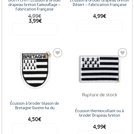
drapeau breton Camouflage –
Désert – Fabrication Française
Fabrication Française
4,99
€
4,99
€
Le
Le
3,99
€
prix
prix
Voir le produit
Voir le produit
initial
actuel
était :
est :
4,99€.
3,99€.
Ajouter
Ajouter
aux
aux
favoris
favoris
Rupture de stock
Écusson à broder blason de
Bretagne Gwenn ha du
Écusson thermocollant ou à
broder Drapeau breton
4,50
€
4,99
€
Voir le produit