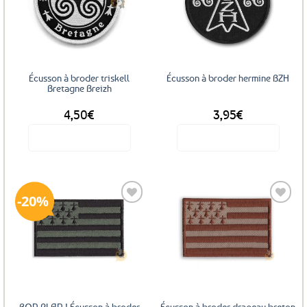
Ajouter
Ajouter
aux
aux
favoris
favoris
Écusson à broder triskell
Écusson à broder hermine BZH
Bretagne Breizh
4,50
€
3,95
€
Voir le produit
Voir le produit
20%
Ajouter
Ajouter
aux
aux
favoris
favoris
BON PLAN ! Écusson à broder
Écusson à broder drapeau breton