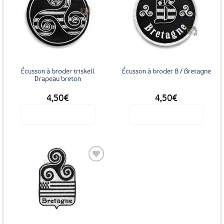
Ajouter
Ajouter
aux
aux
favoris
favoris
Écusson à broder triskell
Écusson à broder B / Bretagne
Drapeau breton
4,50
€
4,50
€
Voir le produit
Voir le produit
Ajouter
aux
favoris