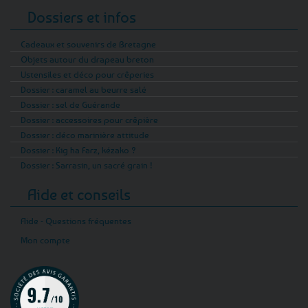
Dossiers et infos
Cadeaux et souvenirs de Bretagne
Objets autour du drapeau breton
Ustensiles et déco pour crêperies
Dossier : caramel au beurre salé
Dossier : sel de Guérande
Dossier : accessoires pour crêpière
Dossier : déco marinière attitude
Dossier : Kig ha Farz, kézako ?
Dossier : Sarrasin, un sacré grain !
Aide et conseils
Aide - Questions fréquentes
Mon compte