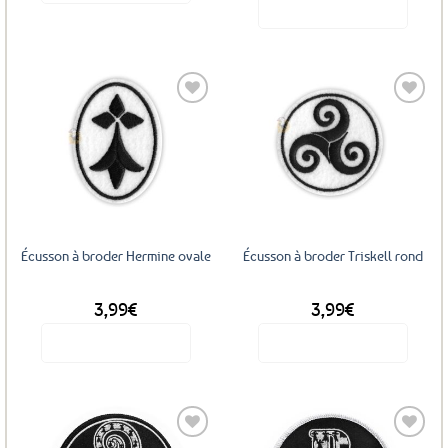
Voir le produit
Ce
produit
a
plusieurs
variations.
Les
Ajouter
Ajouter
options
aux
aux
favoris
favoris
peuvent
être
choisies
sur
Écusson à broder Hermine ovale
Écusson à broder Triskell rond
la
page
3,99
€
3,99
€
du
produit
Voir le produit
Voir le produit