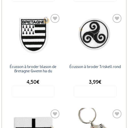
Ajouter
Ajouter
aux
aux
favoris
favoris
Écusson à broder blason de
Écusson à broder Triskell rond
Bretagne Gwenn ha du
4,50
€
3,99
€
Voir le produit
Voir le produit