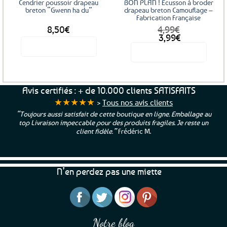
Cendrier poussoir drapeau
BON PLAN ! Écusson à broder
breton “Gwenn ha du”
drapeau breton Camouflage –
Fabrication Française
8,50
€
4,99
€
Le
Le
3,99
€
prix
prix
Voir le produit
Voir le produit
initial
actuel
était :
est :
4,99€.
3,99€.
Avis certifiés : + de 10.000 clients SATISFAITS
★★★★★
>
Tous nos avis clients
“Toujours aussi satisfait de cette boutique en ligne. Emballage au
top Livraison impeccable pour des produits fragiles. Je reste un
client fidèle.”
Frédéric M.
N’en perdez pas une miette
Notre blog