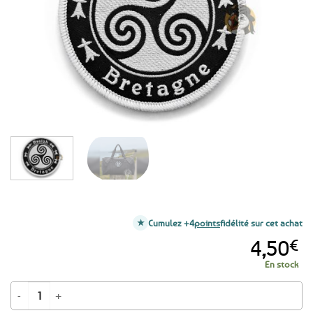
favoris
Cumulez +4
points
fidélité sur cet achat
4,50
€
En stock
quantité de Écusson à broder triskell Bretagne Breizh