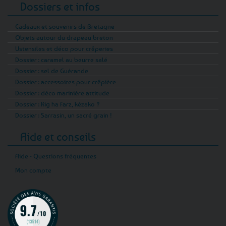
Dossiers et infos
Cadeaux et souvenirs de Bretagne
Objets autour du drapeau breton
Ustensiles et déco pour crêperies
Dossier : caramel au beurre salé
Dossier : sel de Guérande
Dossier : accessoires pour crêpière
Dossier : déco marinière attitude
Dossier : Kig ha Farz, kézako ?
Dossier : Sarrasin, un sacré grain !
Aide et conseils
Aide - Questions fréquentes
Mon compte