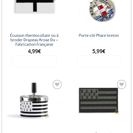
Ajouter
Ajouter
aux
aux
favoris
favoris
Écusson thermocollant ou à
Porte-clé Phare breton
broder Drapeau Kroaz Du –
Fabrication Française
4,99
€
5,99
€
Voir le produit
Voir le produit
Ajouter
Ajouter
aux
aux
favoris
favoris