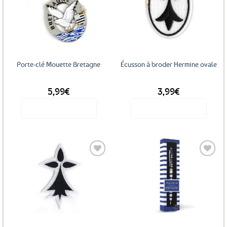
Ajouter
Ajouter
aux
aux
favoris
favoris
Porte-clé Mouette Bretagne
Écusson à broder Hermine ovale
5,99
€
3,99
€
Voir le produit
Voir le produit
Ajouter
Ajouter
aux
aux
favoris
favoris