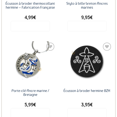
Écusson à broder thermocollant
Stylo à bille breton Ancres
hermine – Fabrication Française
marines
4,99
€
9,95
€
Voir le produit
Voir le produit
Ajouter
Ajouter
aux
aux
favoris
favoris
Porte-clé Ancre marine /
Écusson à broder hermine BZH
Bretagne
5,99
€
3,95
€
Voir le produit
Voir le produit