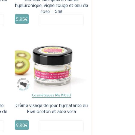
hyaluronique, vigne rouge et eau de
rose – 5ml
5,95
€
it
Voir le produit
uter
Ajouter
ux
aux
oris
favoris
Cosmétiques Ma Kibell
de
Crème visage de jour hydratante au
e de
kiwi breton et aloe vera
9,90
€
it
Voir le produit