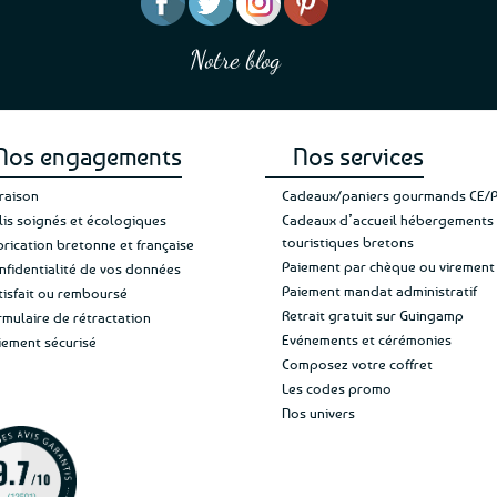
“J’ai mis 5 étoiles parce 
“Une boutique que je recommande pour
en mettre 6
leur sérieux, des bons et beaux produits
Notre blog
Je suis plus que satisfait
et une équipe à l’écoute :-)”
Patricia M.
de ma livraison. Ne chan
Nos engagements
Nos services
vraison
Cadeaux/paniers gourmands CE/
lis soignés et écologiques
Cadeaux d’accueil hébergements
touristiques bretons
brication bretonne et française
Paiement par chèque ou virement
nfidentialité de vos données
Paiement mandat administratif
tisfait ou remboursé
Retrait gratuit sur Guingamp
rmulaire de rétractation
Evénements et cérémonies
iement sécurisé
Composez votre coffret
Les codes promo
Nos univers