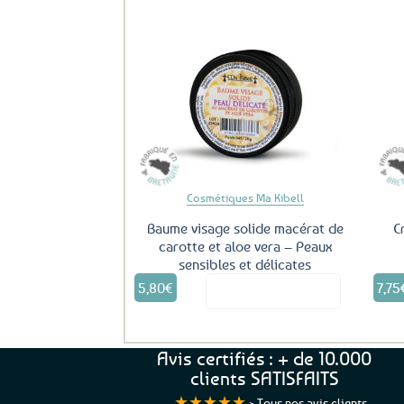
Ajouter
aux
favoris
Cosmétiques Ma Kibell
Baume visage solide macérat de
C
carotte et aloe vera – Peaux
sensibles et délicates
5,80
€
7,75
Voir le produit
Avis certifiés : + de 10.000
clients SATISFAITS
★★★★★
>
Tous nos avis clients