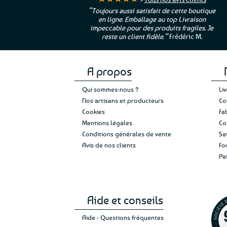
ur. La Bretagne à
“Toujours aussi satisfait de cette boutique
en ligne. Emballage au top Livraison
 moi qui suis si loin
impeccable pour des produits fragiles. Je
e”
Cathy P.
reste un client fidèle.”
Frédéric M.
A propos
Qui sommes-nous ?
Li
Nos artisans et producteurs
Co
Cookies
Fa
Mentions légales
Co
Conditions générales de vente
Sa
Avis de nos clients
Fo
Pa
Aide et conseils
Aide - Questions fréquentes