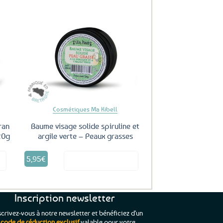
uter
Ajouter
ux
aux
oris
favoris
Cosmétiques Ma Kibell
ran
Baume visage solide spiruline et
20g
argile verte – Peaux grasses
5,95
€
it
Voir le produit
Inscription newsletter
scrivez-vous à notre newsletter et bénéficiez d'un
code de réduction exclusif
valable pour votre