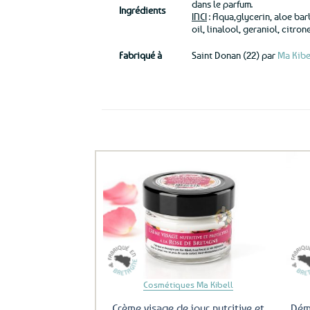
dans le parfum.
Ingrédients
INCI
: Aqua,glycerin, aloe bar
oil, linalool, geraniol, citro
Fabriqué à
Saint Donan (22) par
Ma Kibe
Ils ont aussi le vent en poupe !
Ajouter
aux
favoris
Cosmétiques Ma Kibell
Crème visage de jour nutritive et
Déma