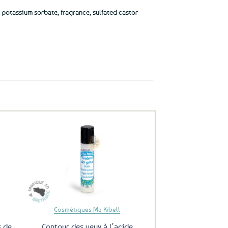
, potassium sorbate, fragrance, sulfated castor
uter
Ajouter
ux
aux
oris
favoris
Cosmétiques Ma Kibell
s de
Contour des yeux à l’acide