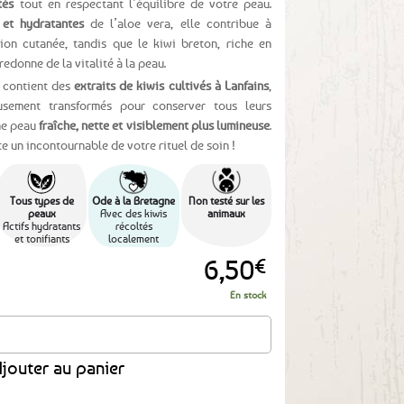
tés
tout en respectant l’équilibre de votre peau.
 et hydratantes
de l’aloe vera, elle contribue à
ion cutanée, tandis que le kiwi breton, riche en
 redonne de la vitalité à la peau.
 contient des
extraits de kiwis cultivés à Lanfains
,
usement transformés pour conserver tous leurs
une peau
fraîche, nette et visiblement plus lumineuse
.
e un incontournable de votre rituel de soin !
Tous types de
Ode à la Bretagne
Non testé sur les
peaux
Avec des kiwis
animaux
Actifs hydratants
récoltés
et tonifiants
localement
6,50
€
En stock
breton et aloé vera – Grand format 200ml
jouter au panier