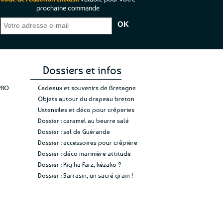
prochaine commande
que je pouvais pas
“C’est agréable et tout aussi rassurant
“
 ;)
de constater qu’il n’y a pas de petite
l’oue
e de mon achat et
commande, mais un client à satisfaire.”
rapid
gez rien”
Jade C.
Guy H.
Vive 
Dossiers et infos
PRO
Cadeaux et souvenirs de Bretagne
Objets autour du drapeau breton
Ustensiles et déco pour crêperies
Dossier : caramel au beurre salé
Dossier : sel de Guérande
Dossier : accessoires pour crêpière
Dossier : déco marinière attitude
Dossier : Kig ha Farz, kézako ?
Dossier : Sarrasin, un sacré grain !