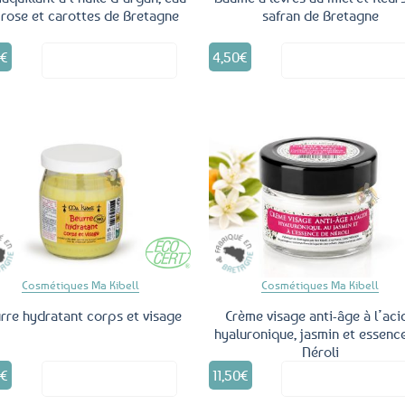
 rose et carottes de Bretagne
safran de Bretagne
0
€
4,50
€
Voir le produit
Voir le produ
Ajouter
Ajo
aux
a
favoris
fav
Cosmétiques Ma Kibell
Cosmétiques Ma Kibell
rre hydratant corps et visage
Crème visage anti-âge à l’aci
hyaluronique, jasmin et essenc
Néroli
0
€
11,50
€
Voir le produit
Voir le produ