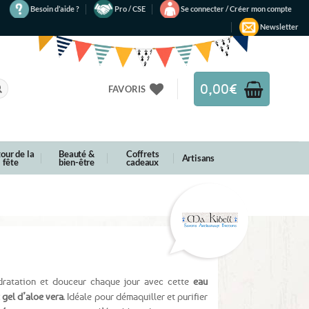
Besoin d’aide ?
Pro / CSE
Se connecter / Créer mon compte
Newsletter
0,00
€
FAVORIS
our de la
Beauté &
Coffrets
Artisans
fête
bien-être
cadeaux
ydratation et douceur chaque jour avec cette
eau
 gel d’aloe vera
. Idéale pour démaquiller et purifier