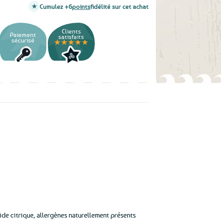
Cumulez +6
points
fidélité sur cet achat
Clients
Paiement
satisfaits
sécurisé
★★★★★
cide citrique, allergènes naturellement présents