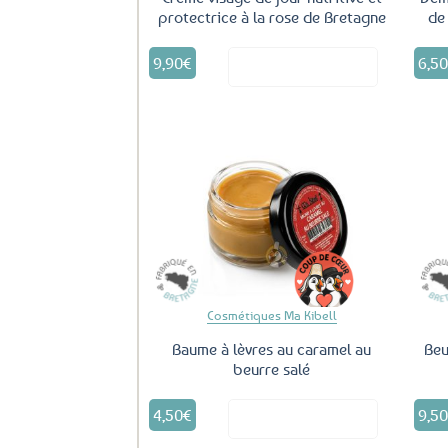
protectrice à la rose de Bretagne
de
9,90
€
6,5
Voir le produit
Ajouter
aux
favoris
Cosmétiques Ma Kibell
Baume à lèvres au caramel au
Beu
beurre salé
4,50
€
9,5
Voir le produit