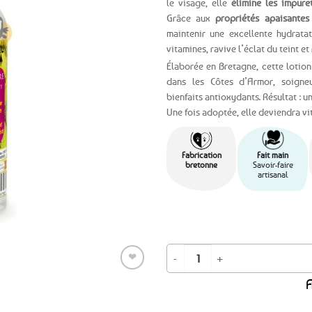
le visage, elle
élimine les impure
Grâce aux
propriétés apaisantes
Ajouter
maintenir une excellente hydratat
aux
vitamines, ravive l’éclat du teint et
favoris
Élaborée en Bretagne, cette lotion
dans les Côtes d’Armor, soigne
bienfaits antioxydants. Résultat : 
Une fois adoptée, elle deviendra vit
Fabrication
Fait main
bretonne
Savoir-faire
artisanal
quantité de Eau micellaire au kiwi 
❤
A
Ajouter