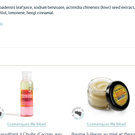
badensis leaf juice, sodium benzoate, actinidia chinensis (kiwi) seed extract
nellol, limonene, hexyl cinnamal.
ll
Ajouter
Ajo
aux
a
favoris
fav
Cosmétiques Ma Kibell
Cosmétiques Ma Kibell
quillant à l’huile d’argan, eau
Baume à lèvres au miel et fleur