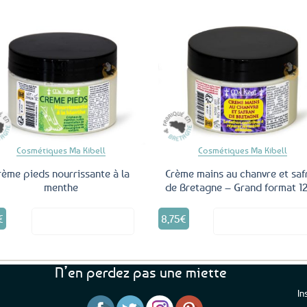
Ajouter
Ajo
aux
a
favoris
fav
Cosmétiques Ma Kibell
Cosmétiques Ma Kibell
rème pieds nourrissante à la
Crème mains au chanvre et saf
menthe
de Bretagne – Grand format 1
€
8,75
€
Voir le produit
Voir le produ
N’en perdez pas une miette
In