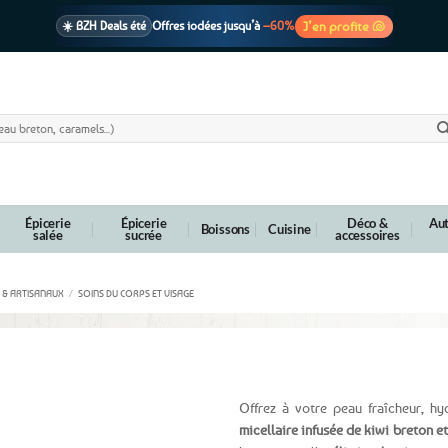
J’en profite 🐚
☀️ BZH Deals été
Offres iodées jusqu’à
–60%
🩷 CADEAU !
1 cadeau offert
dès 39€ d’achats
Voir cond. 🎁
📦 Livraison
En point relais dès
3,95€
seulement
Voir cond. 🚚
Épicerie
Épicerie
Déco &
Aut
Boissons
Cuisine
salée
sucrée
accessoires
 & ARTISANAUX
/
SOINS DU CORPS ET VISAGE
aloé vera – Grand format 200ml
Offrez à votre peau fraîcheur, h
micellaire infusée de kiwi breton et