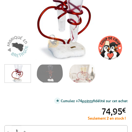
aux
favoris
Cumulez +74
points
fidélité sur cet achat
74,95
€
Seulement 2 en stock !
quantité de Duo de Flûtes Celtes Coeur rouge - Champagne 17cl