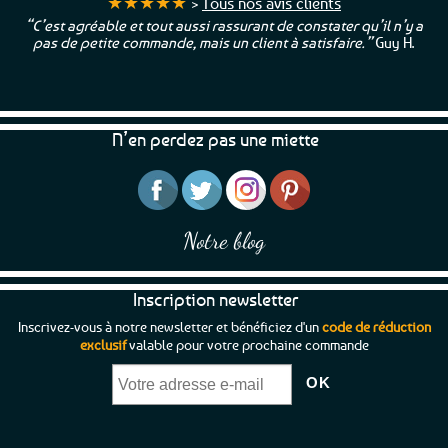
★★★★★
>
Tous nos avis clients
variations.
“C’est agréable et tout aussi rassurant de constater qu’il n’y a
Les
pas de petite commande, mais un client à satisfaire.”
Guy H.
options
peuvent
être
choisies
N’en perdez pas une miette
sur
la
page
du
produit
Notre blog
Inscription newsletter
Inscrivez-vous à notre newsletter et bénéficiez d'un
code de réduction
exclusif
valable pour votre prochaine commande