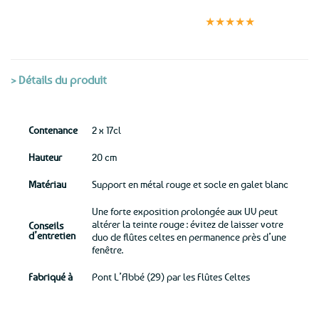
Expédition le
Clients
Paiement
jour même
satisfaits
sécurisé
★★★★★
(voir conditions)
> Détails du produit
Contenance
2 x 17cl
Hauteur
20 cm
Matériau
Support en métal rouge et socle en galet blanc
Une forte exposition prolongée aux UV peut
altérer la teinte rouge : évitez de laisser votre
Conseils
d’entretien
duo de flûtes celtes en permanence près d’une
fenêtre.
Fabriqué à
Pont L’Abbé (29) par les Flûtes Celtes