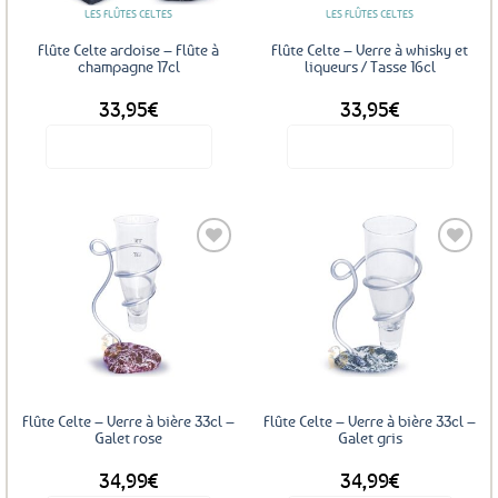
LES FLÛTES CELTES
LES FLÛTES CELTES
choisies
choisies
sur
sur
Flûte Celte ardoise – Flûte à
Flûte Celte – Verre à whisky et
la
la
champagne 17cl
liqueurs / Tasse 16cl
page
page
33,95
€
33,95
€
du
du
produit
produit
Voir le produit
Voir le produit
Ce
Ce
produit
produit
a
a
plusieurs
plusieurs
variations.
variations.
Les
Les
options
options
peuvent
peuvent
être
être
choisies
choisies
sur
sur
Flûte Celte – Verre à bière 33cl –
Flûte Celte – Verre à bière 33cl –
la
la
Galet rose
Galet gris
page
page
34,99
€
34,99
€
du
du