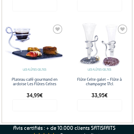
produit
produit
Voir le produit
Voir le produit
Ajouter
Ajouter
aux
aux
favoris
favoris
LES FLÛTES CELTES
LES FLÛTES CELTES
Plateau café gourmand en
Flûte Celte galet – Flûte à
ardoise Les Flûtes Celtes
champagne 17cl
34,99
€
33,95
€
Voir le produit
Voir le produit
Ce
produit
a
Avis certifiés : + de 10.000 clients SATISFAITS
plusieurs