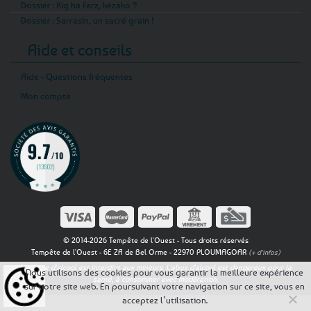
Dossier : Kig ha Farz, kézako ?
Dossier : Sarrasin, un sacré grain !
Aide et conseils
Aide - Questions fréquentes
Mon compte
© 2014-2026 Tempête de l'Ouest - Tous droits réservés
Tempête de l'Ouest - 6E ZA de Bel Orme - 22970 PLOUMAGOAR
(+ d'infos)
La vente d'alcool est interdite aux mineurs. L'abus d'alcool est dangereux pour la
Nous utilisons des cookies pour vous garantir la meilleure expérience
santé, à consommer avec modération.
sur notre site web. En poursuivant votre navigation sur ce site, vous en
acceptez l’utilisation.