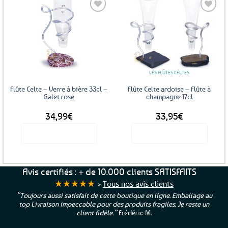
Ajouter
aux
favoris
LES FLÛTES CELTES
Flûte Celte – Verre à bière 33cl –
Flûte Celte ardoise – Flûte à
Galet rose
champagne 17cl
34,99
€
33,95
€
Voir le produit
Voir le produit
Ce
produit
a
Avis certifiés : + de 10.000 clients SATISFAITS
plusieurs
★★★★★
>
Tous nos avis clients
variations.
“Toujours aussi satisfait de cette boutique en ligne. Emballage au
Les
top Livraison impeccable pour des produits fragiles. Je reste un
options
client fidèle.”
Frédéric M.
peuvent