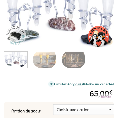
favoris
Cumulez +65
points
fidélité sur cet achat
65,00
€
EFFACER
Finition du socle