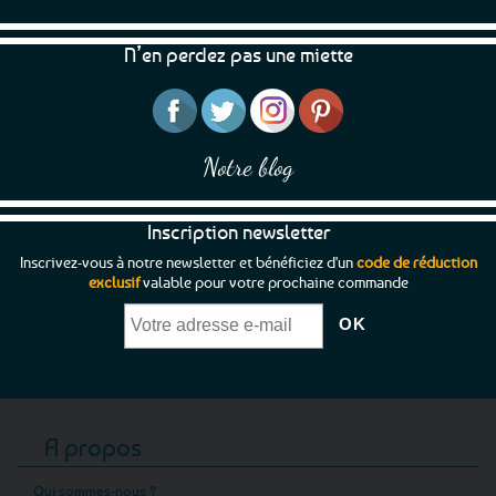
être
choisies
N’en perdez pas une miette
sur
la
page
du
produit
Notre blog
Inscription newsletter
Inscrivez-vous à notre newsletter et bénéficiez d'un
code de réduction
exclusif
valable pour votre prochaine commande
A propos
Qui sommes-nous ?