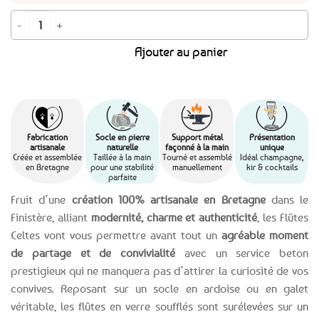
quantité de Duo de Flûtes Celtes - Champagne 17cl
Ajouter au panier
Fabrication
Socle en pierre
Support métal
Présentation
artisanale
naturelle
façonné à la main
unique
Créée et assemblée
Taillée à la main
Tourné et assemblé
Idéal champagne,
en Bretagne
pour une stabilité
manuellement
kir & cocktails
parfaite
Fruit d’une
création 100% artisanale en Bretagne
dans le
Finistère, alliant
modernité, charme et authenticité
, les Flûtes
Celtes vont vous permettre avant tout un
agréable moment
de partage et de convivialité
avec un service beton
prestigieux qui ne manquera pas d’attirer la curiosité de vos
convives. Reposant sur un socle en ardoise ou en galet
véritable, les flûtes en verre soufflés sont surélevées sur un