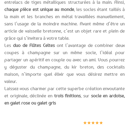
entrelacs de tiges métalliques structurées à la main. Ainsi,
chaque pièce est unique au monde
, les socles étant taillés à
la main et les branches en métal travaillées manuellement,
sans l’usage de la moindre machine. Avant même d’être un
article de vaisselle bretonne, c’est un objet rare et plein de
grâce qui s’invitera à votre table.
Les
duo de Flûtes Celtes
ont l’avantage de combiner deux
coupes à champagne sur un même socle, l’idéal pour
partager un apéritif en couple ou avec un ami. Vous pourrez
y déguster du champagne, du kir breton, des cocktails
maison, n’importe quel élixir que vous désirez mettre en
valeur.
Laissez-vous charmer par cette superbe création envoutante
et originale, déclinée en
trois finitions
, sur
socle en ardoise,
en galet rose ou galet gris
Expédition le
Clients
Paiement
jour même
satisfaits
sécurisé
★★★★★
(voir conditions)