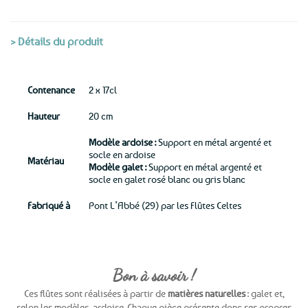
> Détails du produit
Contenance
2 x 17cl
Hauteur
20 cm
Modèle ardoise :
Support en métal argenté et
socle en ardoise
Matériau
Modèle galet :
Support en métal argenté et
socle en galet rosé blanc ou gris blanc
Fabriqué à
Pont L’Abbé (29) par les Flûtes Celtes
Bon à savoir !
Ces flûtes sont réalisées à partir de
matières naturelles
: galet et,
selon les modèles, ardoise. Chaque pièce présente donc ses propres