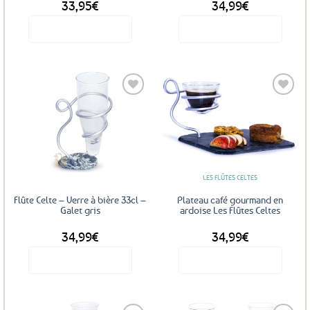
33,95
€
34,99
€
du
produit
Voir le produit
Voir le produit
Ce
Ce
produit
produit
a
a
plusieurs
plusieurs
variations.
variations.
Les
Les
Ajouter
options
options
aux
favoris
peuvent
peuvent
être
être
LES FLÛTES CELTES
choisies
choisies
sur
sur
Flûte Celte – Verre à bière 33cl –
Plateau café gourmand en
la
la
Galet gris
ardoise Les Flûtes Celtes
page
page
34,99
€
34,99
€
du
du
produit
produit
Voir le produit
Voir le produit