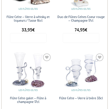
LES FLÛTES CELTES
LES FLÛTES CELTES
Flûte Celte – Verre à whisky et
Duo de Flûtes Celtes Coeur rouge
liqueurs / Tasse 16cl
– Champagne 17cl
33,95
€
74,95
€
Voir le produit
Voir le produit
Ce
produit
a
plusieurs
variations.
Les
Ajouter
Ajouter
options
aux
aux
favoris
favoris
peuvent
être
LES FLÛTES CELTES
LES FLÛTES CELTES
choisies
sur
Flûte Celte galet – Flûte à
Flûte Celte – Verre à bière 33cl
la
champagne 17cl
page