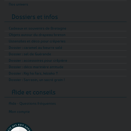
Nos univers
Dossiers et infos
Cadeaux et souvenirs de Bretagne
Objets autour du drapeau breton
Ustensiles et déco pour crêperies
Dossier : caramel au beurre salé
Dossier : sel de Guérande
Dossier : accessoires pour crêpière
Dossier : déco marinière attitude
Dossier : Kig ha Farz, kézako ?
Dossier : Sarrasin, un sacré grain !
Aide et conseils
Aide - Questions fréquentes
Mon compte