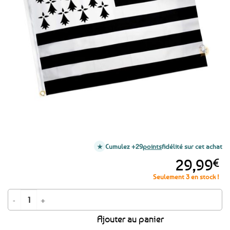
aux
favoris
Cumulez +29
points
fidélité sur cet achat
29,99
€
Seulement 3 en stock !
quantité de Grand drapeau breton 250 x 150 cm - Le Gwenn ha du
Ajouter au panier