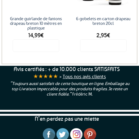
Grande guirlande de fanions
6 gobelets en carton drapeau
drapeau breton 10 mètres en
breton 20cl
plastique
14,99
€
2,95
€
Voir le produit
Voir le produit
Avis certifiés : + de 10.000 clients SATISFAITS
★★★★★
>
Tous nos avis clients
“Toujours aussi satisfait de cette boutique en ligne. Emballage au
top Livraison impeccable pour des produits fragiles. Je reste un
client fidèle.”
Frédéric M.
N’en perdez pas une miette