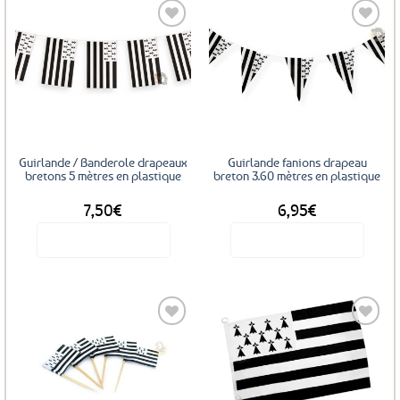
Ajouter
Ajouter
aux
aux
favoris
favoris
Guirlande / Banderole drapeaux
Guirlande fanions drapeau
bretons 5 mètres en plastique
breton 3.60 mètres en plastique
7,50
€
6,95
€
Voir le produit
Voir le produit
Ajouter
Ajouter
aux
aux
favoris
favoris