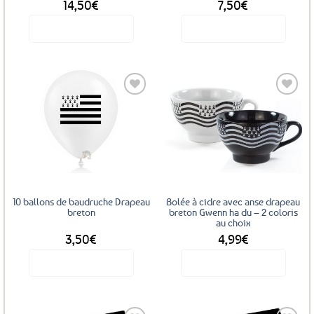
14,50
€
7,50
€
Voir le produit
Voir le produit
Ajouter
Ajouter
aux
aux
favoris
favoris
10 ballons de baudruche Drapeau
Bolée à cidre avec anse drapeau
breton
breton Gwenn ha du – 2 coloris
au choix
3,50
€
4,99
€
Voir le produit
Voir le produit
Ce
produit
a