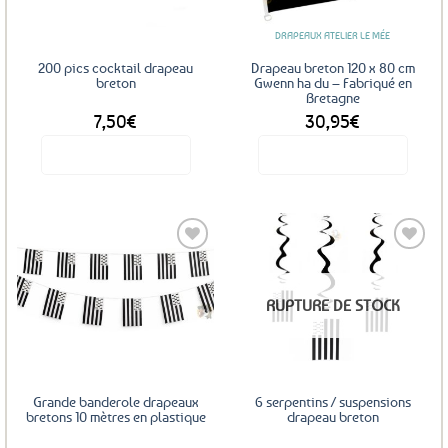
DRAPEAUX ATELIER LE MÉE
200 pics cocktail drapeau
Drapeau breton 120 x 80 cm
breton
Gwenn ha du – Fabriqué en
Bretagne
7,50
€
30,95
€
Voir le produit
Voir le produit
Ajouter
Ajouter
RUPTURE DE STOCK
aux
aux
favoris
favoris
Grande banderole drapeaux
6 serpentins / suspensions
bretons 10 mètres en plastique
drapeau breton