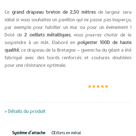
Ce
grand drapeau breton de 2,50 mètres
de largeur sera
idéal si vous souhaitez un pavillon qui ne passe pas inaperçu,
par exemple pour habiller un mur ou pour un événement !
Doté de
2 oeillets métalliques
, vous pourrez choisir de le
suspendre à un mât. Elaboré en
polyester 100D de haute
qualité
, ce drapeau de la Bretagne – gwenn ha du géant a été
fabriqué avec des bords renforcés et coutures doublées
pour une résistance optimale.
Expédition le
Clients
Paiement
jour même
satisfaits
sécurisé
★★★★★
(voir conditions)
> Détails du produit
Système d’attache
Œillets en métal