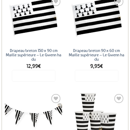
plusieurs
variations.
Les
Ajouter
Ajouter
options
aux
aux
favoris
favoris
peuvent
être
choisies
sur
Drapeau breton 150 x 90 cm
Drapeau breton 90 x 60 cm
la
Maille supérieure – Le Gwenn ha
Maille supérieure – Le Gwenn ha
du
du
page
12,99
€
9,95
€
du
produit
Voir le produit
Voir le produit
Ajouter
Ajouter
aux
aux
favoris
favoris