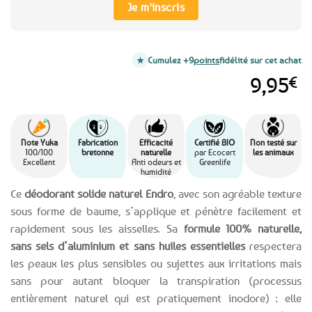
Je m'inscris
Cumulez +9
points
fidélité sur cet achat
9,95
€
Note Yuka
Fabrication
Efficacité
Certifié BIO
Non testé sur
100/100
bretonne
naturelle
par Ecocert
les animaux
Excellent
Anti odeurs et
Greenlife
humidité
Ce
déodorant solide naturel Endro
, avec son agréable texture
sous forme de baume, s’applique et pénètre facilement et
rapidement sous les aisselles. Sa
formule 100% naturelle,
sans sels d’aluminium et sans huiles essentielles
respectera
les peaux les plus sensibles ou sujettes aux irritations mais
sans pour autant bloquer la transpiration (processus
entièrement naturel qui est pratiquement inodore) : elle