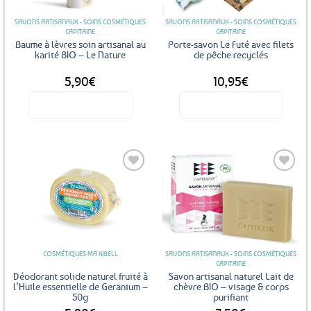
SAVONS ARTISANAUX - SOINS COSMÉTIQUES
SAVONS ARTISANAUX - SOINS COSMÉTIQUES
CAPITAINE
CAPITAINE
Baume à lèvres soin artisanal au
Porte-savon Le Futé avec filets
karité BIO – Le Nature
de pêche recyclés
5,90
€
10,95
€
Voir le produit
Voir le produit
Ajouter
Ajouter
aux
aux
favoris
favoris
COSMÉTIQUES MA KIBELL
SAVONS ARTISANAUX - SOINS COSMÉTIQUES
CAPITAINE
Déodorant solide naturel fruité à
Savon artisanal naturel Lait de
l’Huile essentielle de Geranium –
chèvre BIO – visage & corps
50g
purifiant