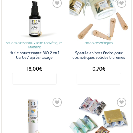
Ajouter
Ajouter
aux
aux
favoris
favoris
SAVONS ARTISANAUX - SOINS COSMÉTIQUES
ENDRO COSMÉTIQUES
CAPITAINE
Huile nourrissante BIO 2 en 1
Spatule en bois Endro pour
barbe / après-rasage
cosmétiques solides & crèmes
18,00
€
0,70
€
Voir le produit
Voir le produit
Ajouter
Ajouter
aux
aux
favoris
favoris