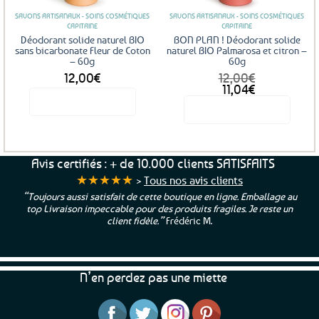
SAVONS ARTISANAUX - SOINS COSMÉTIQUES
SAVONS ARTISANAUX - SOINS COSMÉTIQUES
CAPITAINE
CAPITAINE
Déodorant solide naturel BIO
BON PLAN ! Déodorant solide
sans bicarbonate Fleur de Coton
naturel BIO Palmarosa et citron –
– 60g
60g
12,00
€
12,00
€
Le
Le
11,04
€
prix
prix
Voir le produit
Voir le produit
initial
actuel
était :
est :
12,00€.
11,04€.
Avis certifiés : + de 10.000 clients SATISFAITS
★★★★★
>
Tous nos avis clients
“Toujours aussi satisfait de cette boutique en ligne. Emballage au
top Livraison impeccable pour des produits fragiles. Je reste un
client fidèle.”
Frédéric M.
N’en perdez pas une miette