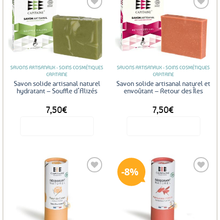
Ajouter
Ajouter
aux
aux
favoris
favoris
SAVONS ARTISANAUX - SOINS COSMÉTIQUES
SAVONS ARTISANAUX - SOINS COSMÉTIQUES
CAPITAINE
CAPITAINE
Savon solide artisanal naturel
Savon solide artisanal naturel et
hydratant – Souffle d’Alizés
envoûtant – Retour des Îles
7,50
€
7,50
€
Voir le produit
Voir le produit
8%
Ajouter
Ajouter
aux
aux
favoris
favoris