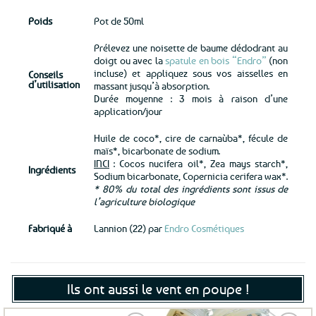
Poids
Pot de 50ml
Prélevez une noisette de baume dédodrant au
doigt ou avec la
spatule en bois “Endro”
(non
incluse) et appliquez sous vos aisselles en
Conseils
d’utilisation
massant jusqu’à absorption.
Durée moyenne : 3 mois à raison d’une
application/jour
Huile de coco*, cire de carnaùba*, fécule de
maïs*, bicarbonate de sodium.
INCI
: Cocos nucifera oil*, Zea mays starch*,
Ingrédients
Sodium bicarbonate, Copernicia cerifera wax*.
* 80% du total des ingrédients sont issus de
l’agriculture biologique
Fabriqué à
Lannion (22) par
Endro Cosmétiques
Ils ont aussi le vent en poupe !