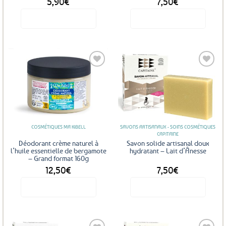
5,90
€
7,50
€
Voir le produit
Voir le produit
Ajouter
Ajouter
aux
aux
favoris
favoris
COSMÉTIQUES MA KIBELL
SAVONS ARTISANAUX - SOINS COSMÉTIQUES
CAPITAINE
Déodorant crème naturel à
Savon solide artisanal doux
l’huile essentielle de bergamote
hydratant – Lait d’Ânesse
– Grand format 160g
12,50
€
7,50
€
Voir le produit
Voir le produit