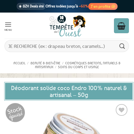
Passer
J’en profite 🐚
☀️ BZH Deals été
Offres iodées jusqu’à
–60%
au
contenu
🩷 CADEAU !
1 cadeau offert
dès 39€ d’achats
Voir cond. 🎁
MENU
📦 Livraison
En point relais dès
3,95€
seulement
Voir cond. 🚚
Recherche
pour :
ACCUEIL
/
BEAUTÉ & BIEN-ÊTRE
/
COSMÉTIQUES BRETONS, NATURELS &
ARTISANAUX
/
SOINS DU CORPS ET VISAGE
Déodorant solide coco Endro 100% naturel &
artisanal – 50g
Ajouter