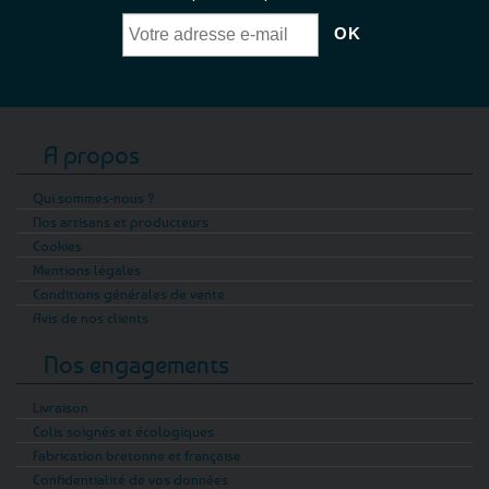
A propos
Qui sommes-nous ?
Nos artisans et producteurs
Cookies
Mentions légales
Conditions générales de vente
Avis de nos clients
Nos engagements
Livraison
Colis soignés et écologiques
Fabrication bretonne et française
Confidentialité de vos données