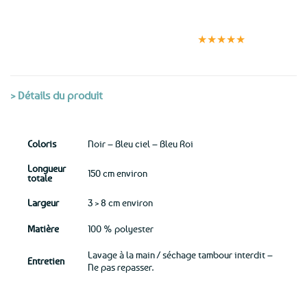
Expédition le
Clients
Paiement
jour même
satisfaits
sécurisé
★★★★★
(voir conditions)
> Détails du produit
Coloris
Noir – Bleu ciel – Bleu Roi
Longueur
150 cm environ
totale
Largeur
3 > 8 cm environ
Matière
100 % polyester
Lavage à la main / séchage tambour interdit –
Entretien
Ne pas repasser.