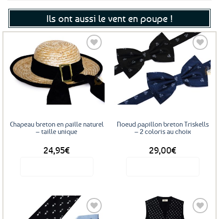
Ils ont aussi le vent en poupe !
Ajouter
Ajouter
aux
aux
favoris
favoris
Chapeau breton en paille naturel
Noeud papillon breton Triskells
– taille unique
– 2 coloris au choix
24,95
€
29,00
€
Voir le produit
Voir le produit
Ce
produit
a
plusieurs