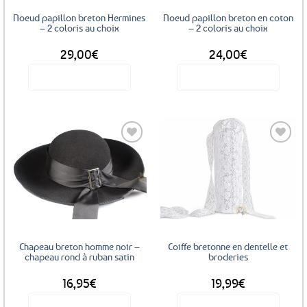
sur
sur
Noeud papillon breton Hermines
Noeud papillon breton en coton
la
la
– 2 coloris au choix
– 2 coloris au choix
page
page
29,00
€
24,00
€
du
du
produit
produit
Voir le produit
Voir le produit
Ce
Ce
produit
produit
a
a
plusieurs
plusieurs
variations.
variations.
Les
Les
Ajouter
Ajouter
options
options
aux
aux
favoris
favoris
peuvent
peuvent
être
être
choisies
choisies
sur
sur
Chapeau breton homme noir –
Coiffe bretonne en dentelle et
la
la
chapeau rond à ruban satin
broderies
page
page
16,95
€
19,99
€
du
du
produit
produit
Voir le produit
Voir le produit