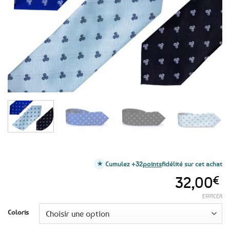
favoris
Cumulez +32
points
fidélité sur cet achat
32,00
€
EFFACER
Coloris