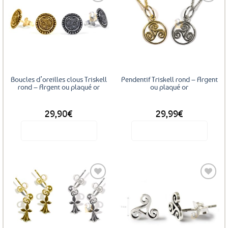
Ajouter
Ajouter
aux
aux
favoris
favoris
Boucles d’oreilles clous Triskell
Pendentif Triskell rond – Argent
rond – Argent ou plaqué or
ou plaqué or
DÈS
DÈS
29,90
€
29,99
€
Voir le produit
Voir le produit
Ce
Ce
produit
produit
a
a
plusieurs
plusieurs
variations.
variations.
Les
Les
Ajouter
Ajouter
options
options
aux
aux
favoris
favoris
peuvent
peuvent