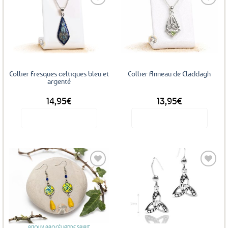
Ajouter
Ajouter
aux
aux
favoris
favoris
Collier Fresques celtiques bleu et
Collier Anneau de Claddagh
argenté
14,95
€
13,95
€
Voir le produit
Voir le produit
Ajouter
Ajouter
aux
aux
favoris
favoris
BIJOUX BROCÉLIANDE SPIRIT