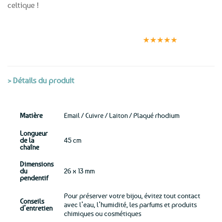
celtique !
Expédition le
Clients
Paiement
jour même
satisfaits
sécurisé
★★★★★
(voir conditions)
> Détails du produit
Matière
Email / Cuivre / Laiton / Plaqué rhodium
Longueur
de la
45 cm
chaîne
Dimensions
du
26 x 13 mm
pendentif
Pour préserver votre bijou, évitez tout contact
Conseils
avec l’eau, l’humidité, les parfums et produits
d’entretien
chimiques ou cosmétiques