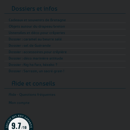
Dossiers et infos
Cadeaux et souvenirs de Bretagne
Objets autour du drapeau breton
Ustensiles et déco pour crêperies
Dossier : caramel au beurre salé
Dossier : sel de Guérande
Dossier : accessoires pour crêpière
Dossier : déco marinière attitude
Dossier : Kig ha Farz, kézako ?
Dossier : Sarrasin, un sacré grain !
Aide et conseils
Aide - Questions fréquentes
Mon compte