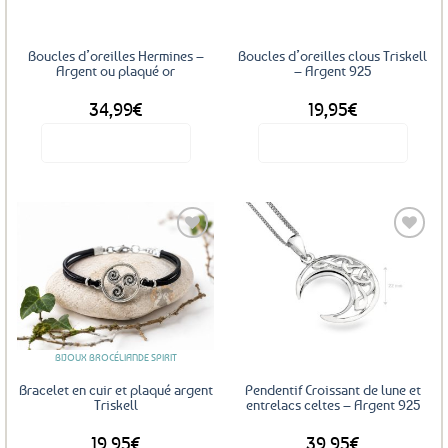
être
être
choisies
choisies
sur
sur
Boucles d’oreilles Hermines –
Boucles d’oreilles clous Triskell
la
la
Argent ou plaqué or
– Argent 925
page
page
34,99
€
19,95
€
du
du
produit
produit
Voir le produit
Voir le produit
Ce
produit
a
plusieurs
variations.
Les
Ajouter
Ajouter
options
aux
aux
favoris
favoris
peuvent
être
BIJOUX BROCÉLIANDE SPIRIT
choisies
sur
Bracelet en cuir et plaqué argent
Pendentif Croissant de lune et
la
Triskell
entrelacs celtes – Argent 925
page
19,95
€
39,95
€
du