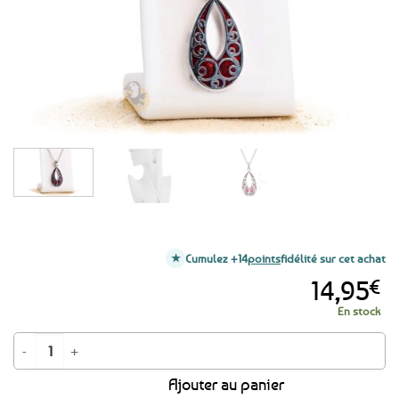
favoris
Cumulez +14
points
fidélité sur cet achat
14,95
€
En stock
quantité de Collier Mosaïque celtique rouge
Ajouter au panier