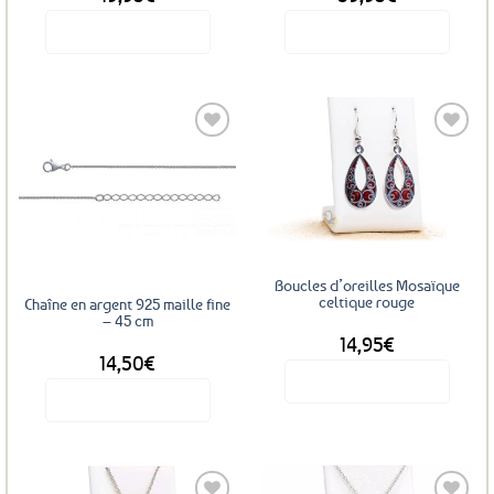
produit
Voir le produit
Voir le produit
Ajouter
Ajouter
aux
aux
favoris
favoris
Boucles d’oreilles Mosaïque
celtique rouge
Chaîne en argent 925 maille fine
– 45 cm
14,95
€
14,50
€
Voir le produit
Voir le produit