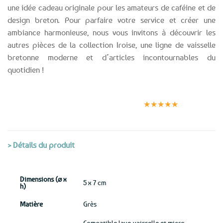
une idée cadeau originale pour les amateurs de caféine et de
design breton. Pour parfaire votre service et créer une
ambiance harmonieuse, nous vous invitons à découvrir les
autres pièces de la collection Iroise, une ligne de vaisselle
bretonne moderne et d’articles incontournables du
quotidien !
Expédition le
Clients
Paiement
jour même
satisfaits
sécurisé
★★★★★
(voir conditions)
> Détails du produit
Dimensions (⌀ x
5 x 7 cm
h)
Matière
Grès
Compatible lave-vaisselle et micro-