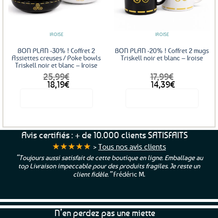
aux
aux
favoris
favoris
IROISE
IROISE
BON PLAN -30% ! Coffret 2
BON PLAN -20% ! Coffret 2 mugs
Assiettes creuses / Poke bowls
Triskell noir et blanc – Iroise
Triskell noir et blanc – Iroise
25,99
€
17,99
€
Le
Le
Le
Le
18,19
€
14,39
€
prix
prix
prix
prix
Voir le produit
Voir le produit
initial
actuel
initial
actuel
était :
est :
était :
est :
25,99€.
18,19€.
17,99€.
14,39€.
Avis certifiés : + de 10.000 clients SATISFAITS
★★★★★
>
Tous nos avis clients
allage au
“Une boutique que je recommande pour leur sérieux, de
reste un
et beaux produits et une équipe à l’écoute :-)”
Patrici
N’en perdez pas une miette