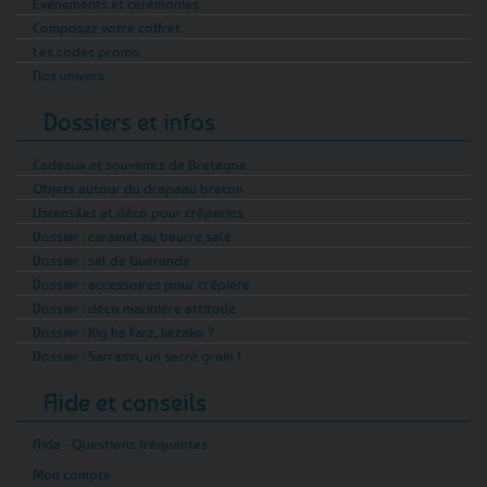
Evénements et cérémonies
Composez votre coffret
Les codes promo
Nos univers
Dossiers et infos
Cadeaux et souvenirs de Bretagne
Objets autour du drapeau breton
Ustensiles et déco pour crêperies
Dossier : caramel au beurre salé
Dossier : sel de Guérande
Dossier : accessoires pour crêpière
Dossier : déco marinière attitude
Dossier : Kig ha Farz, kézako ?
Dossier : Sarrasin, un sacré grain !
Aide et conseils
Aide - Questions fréquentes
Mon compte