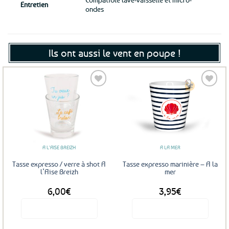
Entretien
ondes
Ils ont aussi le vent en poupe !
Ajouter
Ajouter
aux
aux
favoris
favoris
A L'AISE BREIZH
A LA MER
Tasse expresso / verre à shot A
Tasse expresso marinière – A la
l’Aise Breizh
mer
6,00
€
3,95
€
Voir le produit
Voir le produit
Ce