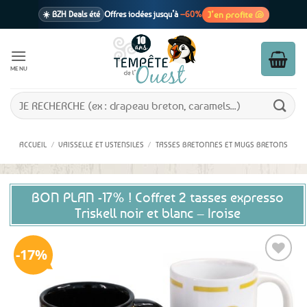
Passer
J’en profite 🐚
☀️ BZH Deals été
Offres iodées jusqu’à
–60%
au
contenu
🩷 CADEAU !
1 cadeau offert
dès 39€ d’achats
Voir cond. 🎁
MENU
📦 Livraison
En point relais dès
3,95€
seulement
Voir cond. 🚚
Recherche
pour :
ACCUEIL
/
VAISSELLE ET USTENSILES
/
TASSES BRETONNES ET MUGS BRETONS
BON PLAN -17% ! Coffret 2 tasses expresso
Triskell noir et blanc – Iroise
17%
Ajouter