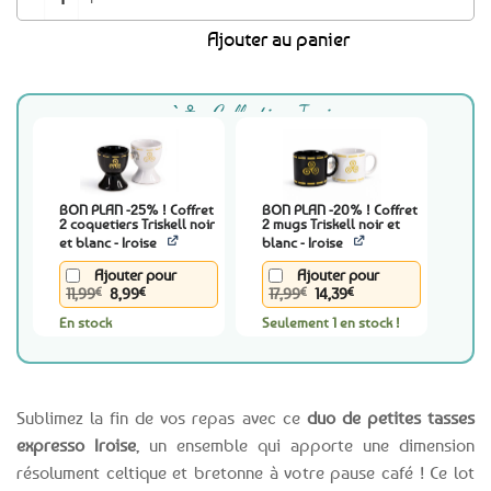
était :
est :
Ajouter au panier
11,99€.
9,99€.
Collection Iroise
BON PLAN -25% ! Coffret
BON PLAN -20% ! Coffret
2 coquetiers Triskell noir
2 mugs Triskell noir et
et blanc - Iroise
blanc - Iroise
Ajouter pour
Ajouter pour
Le
Le
Le
Le
11,99
€
8,99
€
17,99
€
14,39
€
prix
prix
prix
prix
En stock
initial
actuel
Seulement 1 en stock !
initial
actuel
était :
est :
était :
est :
11,99€.
8,99€.
17,99€.
14,39€.
Sublimez la fin de vos repas avec ce
duo de petites tasses
expresso Iroise
, un ensemble qui apporte une dimension
résolument celtique et bretonne à votre pause café ! Ce lot