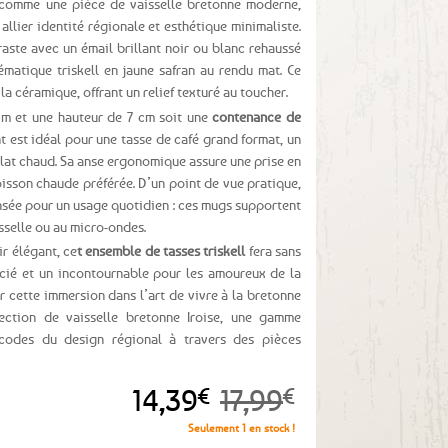
 comme une pièce de vaisselle bretonne moderne,
allier identité régionale et esthétique minimaliste.
raste avec un émail brillant noir ou blanc rehaussé
lématique triskell en jaune safran au rendu mat. Ce
 céramique, offrant un relief texturé au toucher.
m et une hauteur de 7 cm soit une
contenance de
t est idéal pour une tasse de café grand format, un
at chaud. Sa anse ergonomique assure une prise en
isson chaude préférée. D’un point de vue pratique,
ensée pour un usage quotidien : ces mugs supportent
sselle ou au micro-ondes.
ir élégant, ce
t ensemble de tasses triskell
fera sans
cié et un incontournable pour les amoureux de la
r cette immersion dans l’art de vivre à la bretonne
lection de vaisselle bretonne Iroise, une gamme
 codes du design régional à travers des pièces
Le
Le
14,39
€
17,99
€
prix
prix
Seulement 1 en stock !