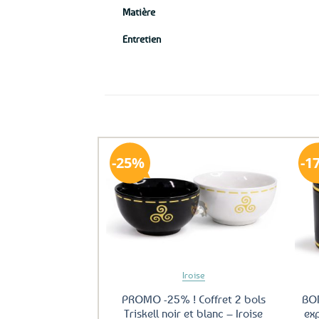
Matière
Entretien
Ils ont aussi le vent en poupe !
25%
1
Ajouter
aux
favoris
Iroise
PROMO -25% ! Coffret 2 bols
BON
Triskell noir et blanc – Iroise
exp