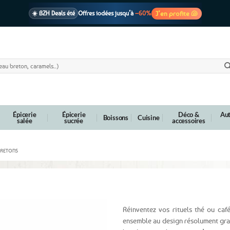
J’en profite 🐚
☀️ BZH Deals été
Offres iodées jusqu’à
–60%
🩷 CADEAU !
1 cadeau offert
dès 39€ d’achats
Voir cond. 🎁
📦 Livraison
En point relais dès
3,95€
seulement
Voir cond. 🚚
Épicerie
Épicerie
Déco &
Aut
Boissons
Cuisine
salée
sucrée
accessoires
BRETONS
iskell noir et blanc – Iroise
Réinventez vos rituels thé ou caf
ensemble au design résolument gra