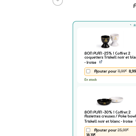
❤
A
Ajouter
aux
favoris
BON PLAN -25% ! Coffret 2
coquetiers Triskell noir et bl
- Iroise
Le
€
Ajouter pour
11,99
8,99
prix
initi
En stock
était
11,99
BON PLAN -30% ! Coffret 2
Assiettes creuses / Poke bow
Triskell noir et blanc - Iroise
Le
€
Ajouter pour
25,99
prix
Le
18,19
€