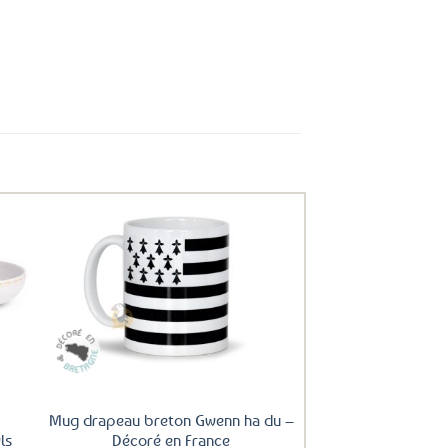
uter
Ajouter
ux
aux
oris
favoris
Mug drapeau breton Gwenn ha du –
ls
Décoré en France