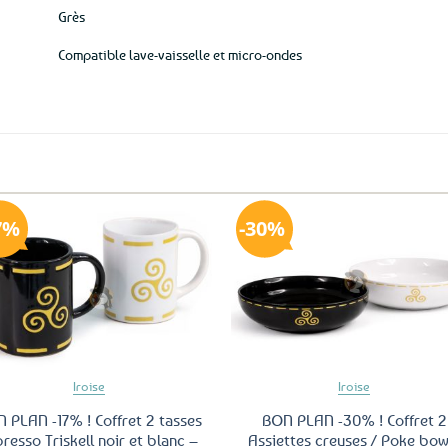
Grès
Compatible lave-vaisselle et micro-ondes
7%
30%
Ajouter
Ajo
aux
a
favoris
fav
Iroise
Iroise
 PLAN -17% ! Coffret 2 tasses
BON PLAN -30% ! Coffret 2
resso Triskell noir et blanc –
Assiettes creuses / Poke bow