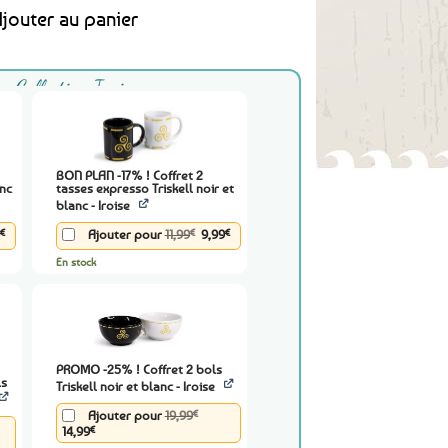
initial
actuel
jouter au panier
était :
est :
17,99€.
14,39€.
Collection Iroise
BON PLAN -17% ! Coffret 2
anc
tasses expresso Triskell noir et
blanc - Iroise
Le
Le
Le
€
€
€
Ajouter pour
11,99
9,99
prix
prix
prix
al
actuel
initial
actuel
En stock
 :
est :
était :
est :
€.
8,99€.
11,99€.
9,99€.
PROMO -25% ! Coffret 2 bols
ls
Triskell noir et blanc - Iroise
Le
€
Ajouter pour
19,99
prix
Le
14,99
€
initial
prix