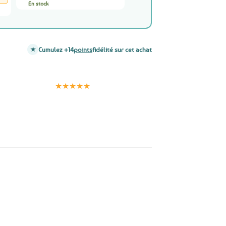
était :
ial
actuel
En stock
19,99€.
t :
est :
99€.
14,99€.
Cumulez +14
points
fidélité sur cet achat
Clients
Paiement
satisfaits
sécurisé
★★★★★