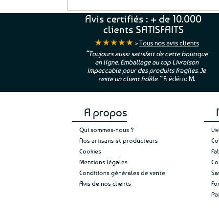
a
11,99
e
Avis certifiés : + de 10.000
8
clients SATISFAITS
★★★★★
>
Tous nos avis clients
ur. La Bretagne à
“Toujours aussi satisfait de cette boutique
en ligne. Emballage au top Livraison
 moi qui suis si loin
impeccable pour des produits fragiles. Je
e”
Cathy P.
reste un client fidèle.”
Frédéric M.
A propos
Qui sommes-nous ?
Li
Nos artisans et producteurs
Co
Cookies
Fa
Mentions légales
Co
Conditions générales de vente
Sa
Avis de nos clients
Fo
Pa