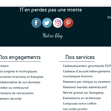
ctuel
€.
st :
N’en perdez pas une miette
,99€.
In
“J’ai mis 5 étoiles parce 
“Une boutique que je recommande pour
en mettre 6
leur sérieux, des bons et beaux produits
Notre blog
Je suis plus que satisfait
et une équipe à l’écoute :-)”
Patricia M.
de ma livraison. Ne chan
Nos engagements
Nos services
vraison
Cadeaux/paniers gourmands CE/
lis soignés et écologiques
Cadeaux d’accueil hébergements
touristiques bretons
brication bretonne et française
Paiement par chèque ou virement
nfidentialité de vos données
Paiement mandat administratif
tisfait ou remboursé
Retrait gratuit sur Guingamp
rmulaire de rétractation
Evénements et cérémonies
iement sécurisé
Composez votre coffret
Les codes promo