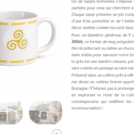
lot de tasses bretonnes s’impose
parfaite pour ceux qui cherchent à 
Ajouter
Chaque tasse présente un joli cont
aux
d’une frise pointillée et de l’emb
favoris
décor semble comme incrusté dans la
Avec un diamètre généreux de 9 c
340ml
, ce format de mug polyvalen
thé réconfortant ou même un chocol
main stable pour savourer votre bo
le grès est une matière robuste, p
sans crainte un passage au lave-vai
Présenté dans un coffret prêt-à-offr
nul doute un cadeau breton appré
Bretagne. N’hésitez pas à prolonge
en explorant le reste de la col
contemporaine qui redéfinit les
incontournables !