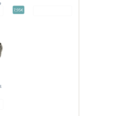
e
7,95
€
it
Voir le produit
uter
ux
oris
l
it