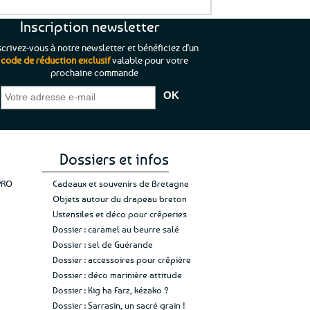
Inscription newsletter
scrivez-vous à notre newsletter et bénéficiez d'un
code de réduction exclusif
valable pour votre
prochaine commande
que je pouvais pas
“C’est agréable et tout aussi rassurant
“
 ;)
de constater qu’il n’y a pas de petite
l’oue
e de mon achat et
commande, mais un client à satisfaire.”
rapid
gez rien”
Jade C.
Guy H.
Vive 
Dossiers et infos
PRO
Cadeaux et souvenirs de Bretagne
Objets autour du drapeau breton
Ustensiles et déco pour crêperies
Dossier : caramel au beurre salé
Dossier : sel de Guérande
Dossier : accessoires pour crêpière
Dossier : déco marinière attitude
Dossier : Kig ha Farz, kézako ?
Dossier : Sarrasin, un sacré grain !