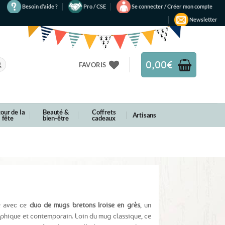
Besoin d’aide ?
Pro / CSE
Se connecter / Créer mon compte
Newsletter
0,00
€
FAVORIS
our de la
Beauté &
Coffrets
Artisans
fête
bien-être
cadeaux
é avec ce
duo de mugs bretons Iroise en grès
, un
phique et contemporain. Loin du mug classique, ce