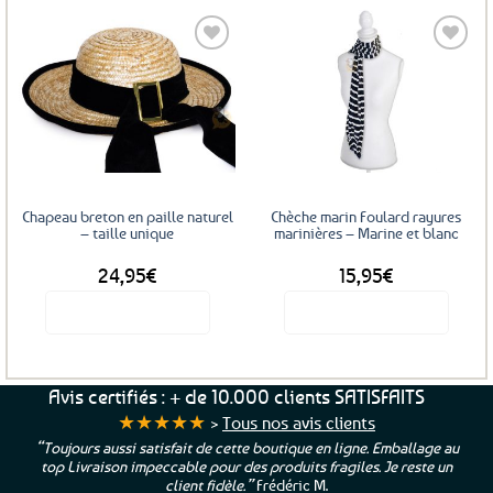
produit
produit
a
a
plusieurs
plusieurs
variations.
variations.
Les
Les
Ajouter
Ajouter
options
options
aux
aux
favoris
favoris
peuvent
peuvent
être
être
choisies
choisies
sur
sur
Chapeau breton en paille naturel
Chèche marin Foulard rayures
la
la
– taille unique
marinières – Marine et blanc
page
page
24,95
€
15,95
€
du
du
produit
produit
Voir le produit
Voir le produit
Avis certifiés : + de 10.000 clients SATISFAITS
★★★★★
>
Tous nos avis clients
“Toujours aussi satisfait de cette boutique en ligne. Emballage au
top Livraison impeccable pour des produits fragiles. Je reste un
client fidèle.”
Frédéric M.