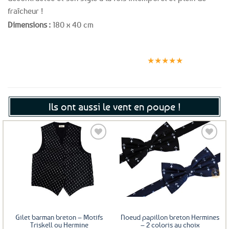
fraîcheur !
Dimensions :
180 x 40 cm
Expédition le
Clients
Paiement
jour même
satisfaits
sécurisé
★★★★★
(voir conditions)
Ils ont aussi le vent en poupe !
Ajouter
Ajouter
aux
aux
favoris
favoris
Gilet barman breton – Motifs
Noeud papillon breton Hermines
Triskell ou Hermine
– 2 coloris au choix