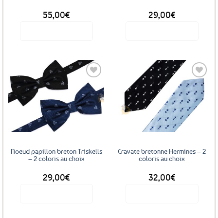
55,00
€
29,00
€
Voir le produit
Voir le produit
Ce
Ce
produit
produit
a
a
plusieurs
plusieurs
variations.
variations.
Les
Les
Ajouter
Ajouter
options
options
aux
aux
favoris
favoris
peuvent
peuvent
être
être
choisies
choisies
sur
sur
Noeud papillon breton Triskells
Cravate bretonne Hermines – 2
la
la
– 2 coloris au choix
coloris au choix
page
page
29,00
€
32,00
€
du
du
produit
produit
Voir le produit
Voir le produit
Ce
Ce