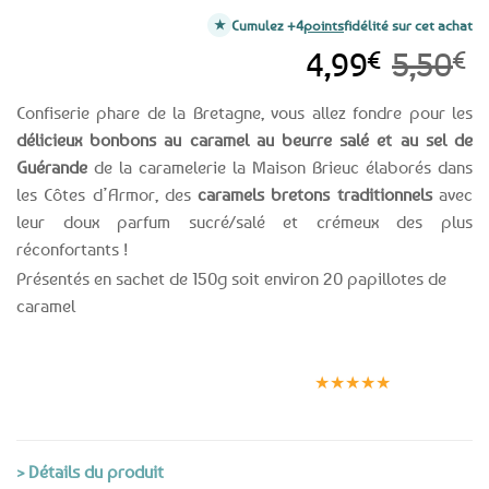
Cumulez +4
points
fidélité sur cet achat
Le
Le
4,99
€
5,50
€
prix
prix
Confiserie phare de la Bretagne, vous allez fondre pour les
initial
actuel
délicieux bonbons au caramel au beurre salé et au sel de
était :
est :
Guérande
de la caramelerie la Maison Brieuc élaborés dans
5,50€.
4,99€.
les Côtes d’Armor, des
caramels bretons traditionnels
avec
leur doux parfum sucré/salé et crémeux des plus
réconfortants !
Présentés en sachet de 150g soit environ 20 papillotes de
caramel
Expédition le
Clients
Paiement
jour même
satisfaits
sécurisé
★★★★★
(voir conditions)
> Détails du produit