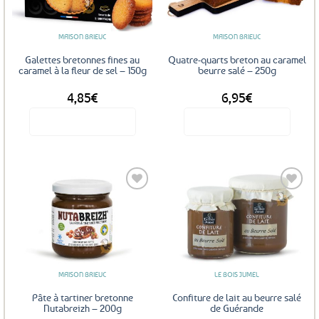
favoris
favoris
MAISON BRIEUC
MAISON BRIEUC
Galettes bretonnes fines au
Quatre-quarts breton au caramel
caramel à la fleur de sel – 150g
beurre salé – 250g
4,85
€
6,95
€
Voir le produit
Voir le produit
Ajouter
Ajouter
aux
aux
favoris
favoris
MAISON BRIEUC
LE BOIS JUMEL
Pâte à tartiner bretonne
Confiture de lait au beurre salé
Nutabreizh – 200g
de Guérande