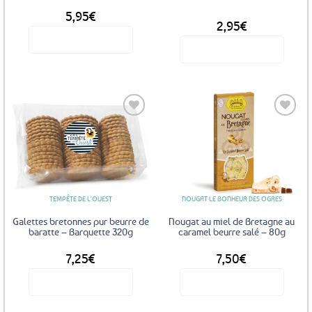
5,95
€
DÈS
2,95
€
Voir le produit
Voir le produit
Ce
produit
a
plusieurs
variations.
Les
Ajouter
Ajouter
options
aux
aux
favoris
favoris
peuvent
être
TEMPÊTE DE L'OUEST
NOUGAT LE BONHEUR DES OGRES
choisies
sur
Galettes bretonnes pur beurre de
Nougat au miel de Bretagne au
la
baratte – Barquette 320g
caramel beurre salé – 80g
page
7,25
€
7,50
€
du
produit
Voir le produit
Voir le produit