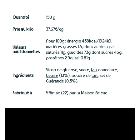
Quantité
150 g
Prix au kilo
37.67€/kg
Pour 100g : énergie 458kcal/1924kJ,
matières grasses 17g dont acides gras
Valeurs
nutritionnelles
saturés 11g, glucides 73g dont sucres 46g,
protéines 2.9g, sel 0.81g
Sirop de glucose, sucre,
lait
concentré,
Ingrédients
beurre
(13%), poudre de
lait
, sel de
Guérande (0,5%).
Fabriqué à
Yffiniac (22) par la Maison Brieuc