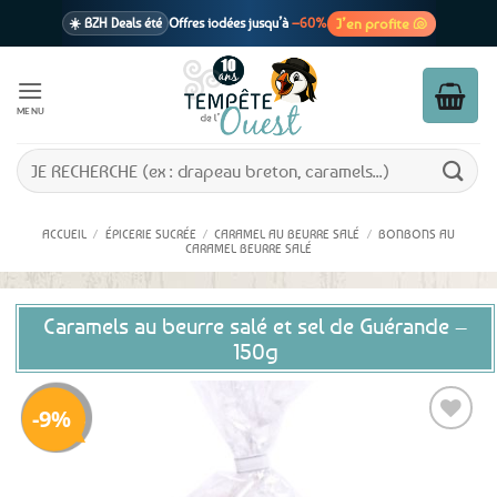
Passer
J’en profite 🐚
☀️ BZH Deals été
Offres iodées jusqu’à
–60%
au
contenu
🩷 CADEAU !
1 cadeau offert
dès 39€ d’achats
Voir cond. 🎁
MENU
📦 Livraison
En point relais dès
3,95€
seulement
Voir cond. 🚚
Recherche
pour :
ACCUEIL
/
ÉPICERIE SUCRÉE
/
CARAMEL AU BEURRE SALÉ
/
BONBONS AU
CARAMEL BEURRE SALÉ
Caramels au beurre salé et sel de Guérande –
150g
9%
Ajouter