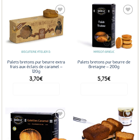
Ajouter
Ajouter
aux
aux
favoris
favoris
BISCUITERIE ATELIER D.
MAISON BRIEUC
Palets bretons pur beurre extra
Palets bretons pur beurre de
frais aux éclats de caramel –
Bretagne – 200g
120g
3,70
€
5,75
€
Voir le produit
Voir le produit
Ajouter
Ajouter
aux
aux