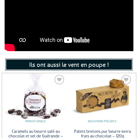
Ils ont aussi le vent en poupe !
Ajouter
Ajouter
aux
aux
favoris
favoris
MAISON BRIEUC
BISCUITERIE ATELIER D.
Caramels au beurre salé au
Palets bretons pur beurre extra
chocolat et sel de Guérande –
frais au chocolat – 120g