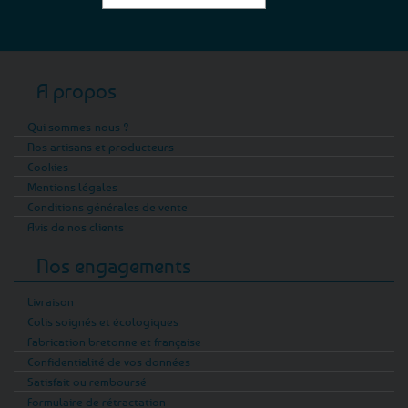
A propos
Qui sommes-nous ?
Nos artisans et producteurs
Cookies
Mentions légales
Conditions générales de vente
Avis de nos clients
Nos engagements
Livraison
Colis soignés et écologiques
Fabrication bretonne et française
Confidentialité de vos données
Satisfait ou remboursé
Formulaire de rétractation