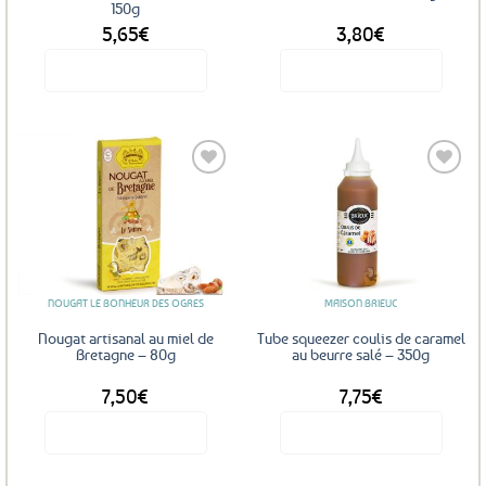
150g
5,65
€
3,80
€
Voir le produit
Voir le produit
Ajouter
Ajouter
aux
aux
favoris
favoris
NOUGAT LE BONHEUR DES OGRES
MAISON BRIEUC
Nougat artisanal au miel de
Tube squeezer coulis de caramel
Bretagne – 80g
au beurre salé – 350g
7,50
€
7,75
€
Voir le produit
Voir le produit