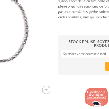
symbole fort de la culture celte e
pierre onyx noire
synonyme de force
Ajouter
par les pierres). Un superbe cadeau 
aux
ondes positives, ainsi qu’une jolie c
favoris
STOCK ÉPUISÉ. SOYE
PRODUI
❤
Expédition le
jour même
(voir conditions)
Ajouter