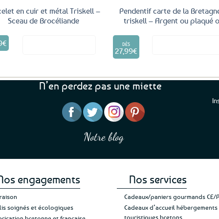
elet en cuir et métal Triskell –
Pendentif carte de la Bretagn
Sceau de Brocéliande
triskell – Argent ou plaqué 
Ce
9
€
Voir le produit
Voir le produ
produit
DÈS
27,99
€
a
plusieurs
variations.
Les
N’en perdez pas une miette
options
In
peuvent
être
“J’ai mis 5 étoiles parce 
“Une boutique que je recommande pour
choisies
en mettre 6
leur sérieux, des bons et beaux produits
sur
Notre blog
Je suis plus que satisfait
et une équipe à l’écoute :-)”
Patricia M.
la
de ma livraison. Ne chan
page
du
produit
Nos engagements
Nos services
vraison
Cadeaux/paniers gourmands CE/
lis soignés et écologiques
Cadeaux d’accueil hébergements
touristiques bretons
brication bretonne et française