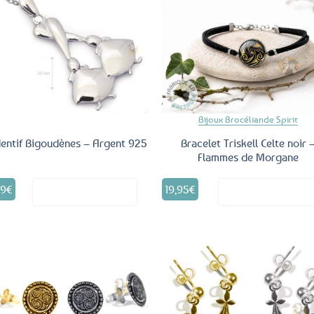
Ajouter
Ajo
aux
a
favoris
fav
Bijoux Brocéliande Spirit
entif Bigoudènes – Argent 925
Bracelet Triskell Celte noir 
Flammes de Morgane
99
€
19,95
€
Voir le produit
Voir le produ
Ajouter
Ajo
aux
a
favoris
fav