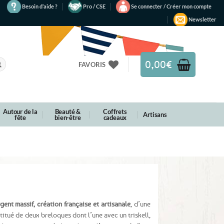
Besoin d’aide ?
Pro / CSE
Se connecter / Créer mon compte
Newsletter
0,00
€
FAVORIS
Autour de la
Beauté &
Coffrets
Artisans
fête
bien-être
cadeaux
gent massif, création française et artisanale
, d’une
titué de deux breloques dont l’une avec un triskell,