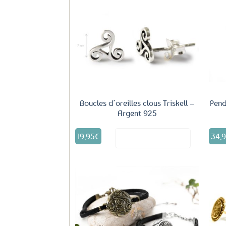
Ajouter
aux
favoris
Boucles d’oreilles clous Triskell –
Pend
Argent 925
19,95
€
34,
Voir le produit
Ajouter
aux
favoris