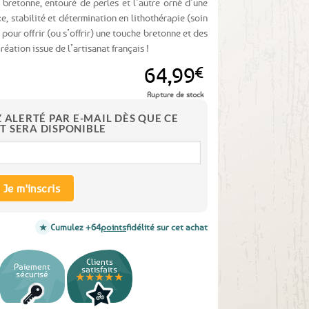
t bretonne, entouré de perles et l’autre orné d’une
, stabilité et détermination en lithothérapie (soin
pour offrir (ou s’offrir) une touche bretonne et des
réation issue de l’artisanat français !
64,99
€
Rupture de stock
Z ALERTÉ PAR E-MAIL DÈS QUE CE
T SERA DISPONIBLE
Je m'inscris
Cumulez +64
points
fidélité sur cet achat
Clients
Paiement
satisfaits
sécurisé
★★★★★