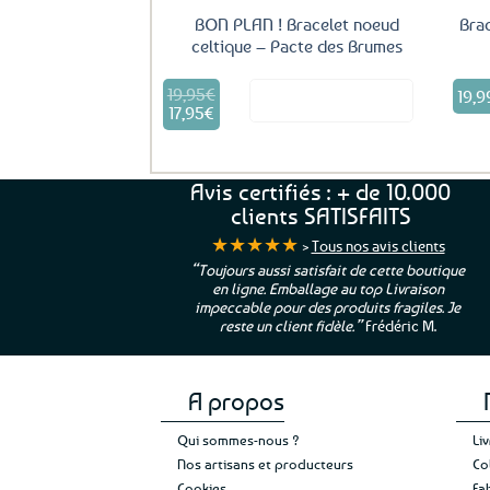
BON PLAN ! Bracelet noeud
Brac
celtique – Pacte des Brumes
19,95
€
Le
19,9
Voir le produit
prix
17,95
€
Le
initial
prix
était :
actuel
19,95€.
est :
Avis certifiés : + de 10.000
17,95€.
clients SATISFAITS
★★★★★
>
Tous nos avis clients
ur. La Bretagne à
“Toujours aussi satisfait de cette boutique
en ligne. Emballage au top Livraison
 moi qui suis si loin
impeccable pour des produits fragiles. Je
e”
Cathy P.
reste un client fidèle.”
Frédéric M.
A propos
Qui sommes-nous ?
Li
Nos artisans et producteurs
Co
Cookies
Fa