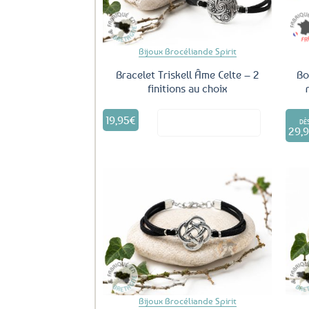
Bijoux Brocéliande Spirit
Bracelet Triskell Âme Celte – 2
Bo
finitions au choix
Ce
19,95
€
Voir le produit
produit
DÈ
29,
a
plusieurs
variations.
Les
options
peuvent
être
Ajouter
aux
choisies
favoris
sur
la
page
du
Bijoux Brocéliande Spirit
produit