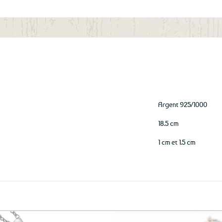
aux
favoris
Argent 925/1000
18.5 cm
1 cm et 1.5 cm