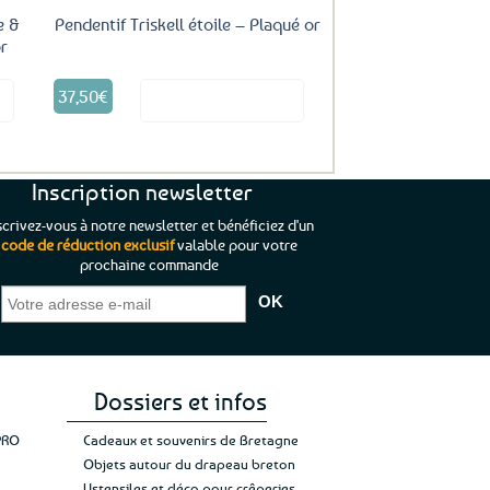
e &
Pendentif Triskell étoile – Plaqué or
or
37,50
€
it
Voir le produit
Inscription newsletter
scrivez-vous à notre newsletter et bénéficiez d'un
code de réduction exclusif
valable pour votre
prochaine commande
que je pouvais pas
“C’est agréable et tout aussi rassurant
“
 ;)
de constater qu’il n’y a pas de petite
l’oue
e de mon achat et
commande, mais un client à satisfaire.”
rapid
gez rien”
Jade C.
Guy H.
Vive 
Dossiers et infos
PRO
Cadeaux et souvenirs de Bretagne
Objets autour du drapeau breton
Ustensiles et déco pour crêperies