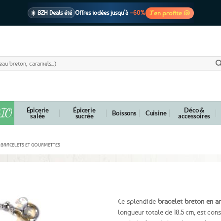
J’en profite 🐚
☀️ BZH Deals été
Offres iodées jusqu’à
–60%
🩷 CADEAU !
1 cadeau offert
dès 39€ d’achats
Voir cond. 🎁
📦 Livraison
En point relais dès
3,95€
seulement
Voir cond. 🚚
IO
Épicerie
Épicerie
Déco &
Boissons
Cuisine
salée
sucrée
accessoires
BRACELETS ET GOURMETTES
 Argent 925
Ce splendide
bracelet breton en ar
longueur totale de 18.5 cm, est cons