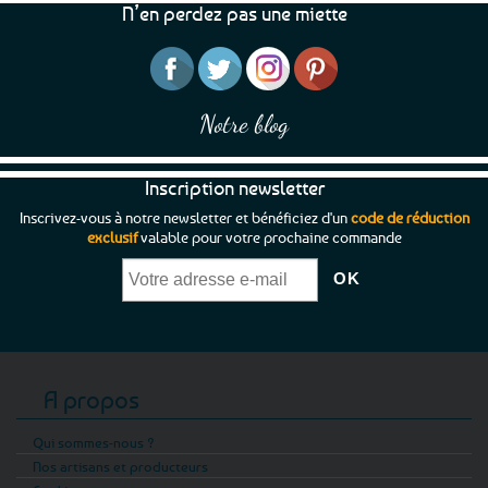
N’en perdez pas une miette
sur
la
page
du
produit
Notre blog
Inscription newsletter
Inscrivez-vous à notre newsletter et bénéficiez d'un
code de réduction
exclusif
valable pour votre prochaine commande
A propos
Qui sommes-nous ?
Nos artisans et producteurs