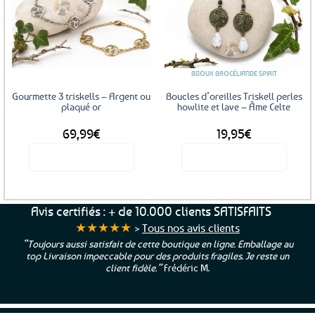
variations.
Les
Ajouter
Ajouter
options
aux
aux
favoris
favoris
peuvent
être
BIJOUX BROCÉLIANDE SPIRIT
choisies
sur
Gourmette 3 triskells – Argent ou
Boucles d’oreilles Triskell perles
la
plaqué or
howlite et lave – Âme Celte
page
69,99
€
19,95
€
du
produit
Voir le produit
Voir le produit
Ce
produit
a
Avis certifiés : + de 10.000 clients SATISFAITS
plusieurs
★★★★★
>
Tous nos avis clients
variations.
“Toujours aussi satisfait de cette boutique en ligne. Emballage au
Les
top Livraison impeccable pour des produits fragiles. Je reste un
options
client fidèle.”
Frédéric M.
peuvent
être
choisies