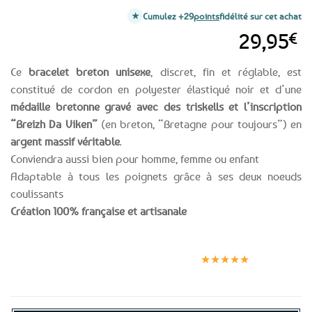
Cumulez +29
points
fidélité sur cet achat
29,95
€
Ce
bracelet breton unisexe
, discret, fin et réglable, est
constitué de cordon en polyester élastiqué noir et d’une
médaille bretonne gravé avec des triskells et l’inscription
“Breizh Da Viken”
(en breton, “Bretagne pour toujours”) en
argent massif véritable
.
Conviendra aussi bien pour homme, femme ou enfant
Adaptable à tous les poignets grâce à ses deux noeuds
coulissants
Création 100% française et artisanale
Expédition le
Clients
Paiement
jour même
satisfaits
sécurisé
★★★★★
(voir conditions)