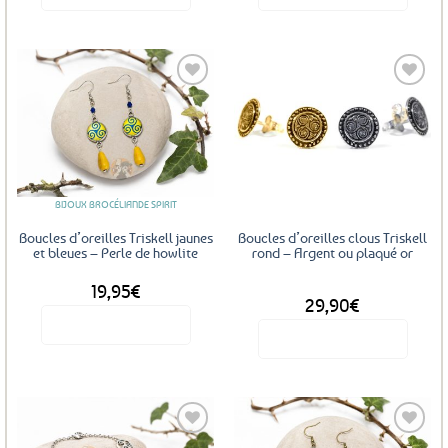
Ajouter
Ajouter
aux
aux
favoris
favoris
BIJOUX BROCÉLIANDE SPIRIT
Boucles d’oreilles Triskell jaunes
Boucles d’oreilles clous Triskell
et bleues – Perle de howlite
rond – Argent ou plaqué or
19,95
€
DÈS
29,90
€
Voir le produit
Voir le produit
Ce
produit
a
plusieurs