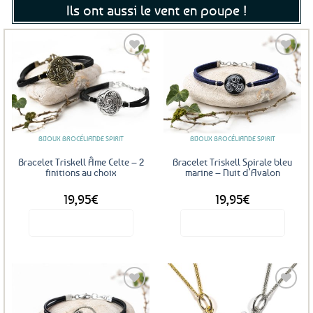
Ils ont aussi le vent en poupe !
Ajouter
Ajouter
aux
aux
favoris
favoris
BIJOUX BROCÉLIANDE SPIRIT
BIJOUX BROCÉLIANDE SPIRIT
Bracelet Triskell Âme Celte – 2
Bracelet Triskell Spirale bleu
finitions au choix
marine – Nuit d’Avalon
19,95
€
19,95
€
Voir le produit
Voir le produit
Ce
produit
a
plusieurs
variations.