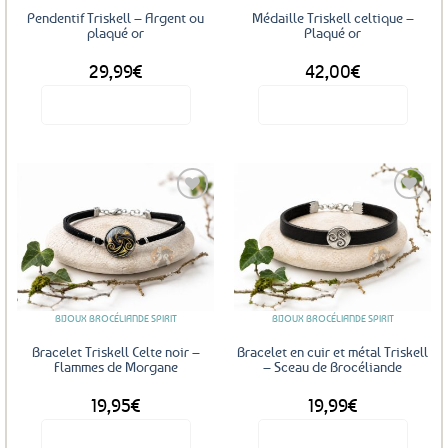
sur
Pendentif Triskell – Argent ou
Médaille Triskell celtique –
la
plaqué or
Plaqué or
page
29,99
€
42,00
€
du
produit
Voir le produit
Voir le produit
Ce
produit
a
plusieurs
variations.
Les
Ajouter
Ajouter
options
aux
aux
favoris
favoris
peuvent
être
BIJOUX BROCÉLIANDE SPIRIT
BIJOUX BROCÉLIANDE SPIRIT
choisies
sur
Bracelet Triskell Celte noir –
Bracelet en cuir et métal Triskell
la
Flammes de Morgane
– Sceau de Brocéliande
page
19,95
€
19,99
€
du
produit
Voir le produit
Voir le produit