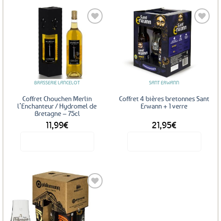
Ajouter
Ajouter
aux
aux
favoris
favoris
BRASSERIE LANCELOT
SANT ERWANN
Coffret Chouchen Merlin
Coffret 4 bières bretonnes Sant
l’Enchanteur / Hydromel de
Erwann + 1 verre
Bretagne – 75cl
11,99
€
21,95
€
Voir le produit
Voir le produit
Ajouter
aux