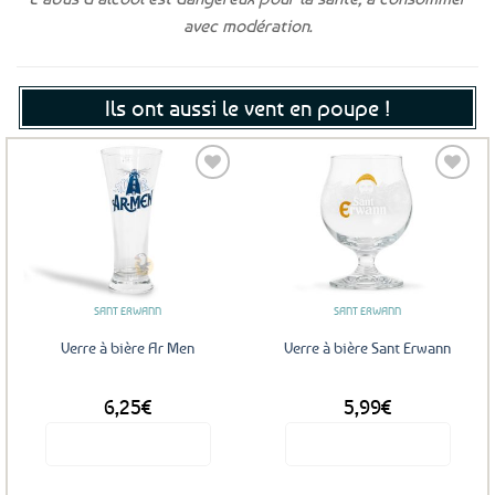
avec modération.
Ils ont aussi le vent en poupe !
Ajouter
Ajouter
aux
aux
favoris
favoris
SANT ERWANN
SANT ERWANN
Verre à bière Ar Men
Verre à bière Sant Erwann
6,25
€
5,99
€
Voir le produit
Voir le produit