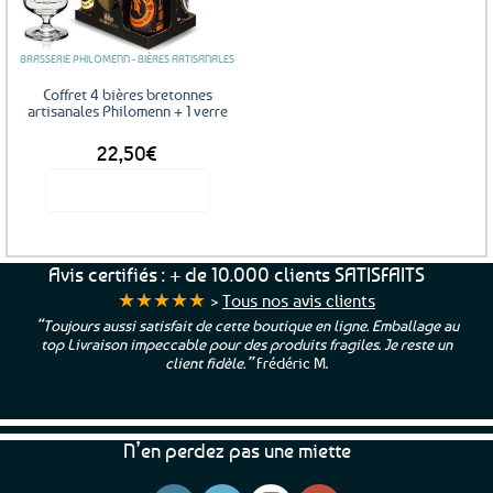
favoris
BRASSERIE PHILOMENN - BIÈRES ARTISANALES
Coffret 4 bières bretonnes
artisanales Philomenn + 1 verre
22,50
€
Voir le produit
Avis certifiés : + de 10.000 clients SATISFAITS
★★★★★
>
Tous nos avis clients
“Toujours aussi satisfait de cette boutique en ligne. Emballage au
top Livraison impeccable pour des produits fragiles. Je reste un
client fidèle.”
Frédéric M.
N’en perdez pas une miette