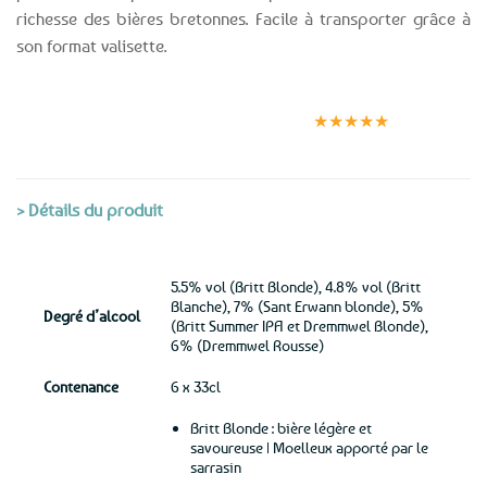
richesse des bières bretonnes. Facile à transporter grâce à
son format valisette.
Expédition le
Clients
Paiement
jour même
satisfaits
sécurisé
★★★★★
(voir conditions)
> Détails du produit
5.5% vol (Britt Blonde), 4.8% vol (Britt
Blanche), 7% (Sant Erwann blonde), 5%
Degré d’alcool
(Britt Summer IPA et Dremmwel Blonde),
6% (Dremmwel Rousse)
Contenance
6 x 33cl
Britt Blonde : bière légère et
savoureuse | Moelleux apporté par le
sarrasin