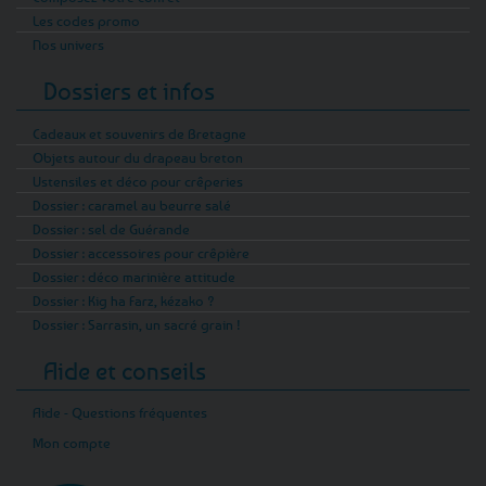
Les codes promo
Nos univers
Dossiers et infos
Cadeaux et souvenirs de Bretagne
Objets autour du drapeau breton
Ustensiles et déco pour crêperies
Dossier : caramel au beurre salé
Dossier : sel de Guérande
Dossier : accessoires pour crêpière
Dossier : déco marinière attitude
Dossier : Kig ha Farz, kézako ?
Dossier : Sarrasin, un sacré grain !
Aide et conseils
Aide - Questions fréquentes
Mon compte