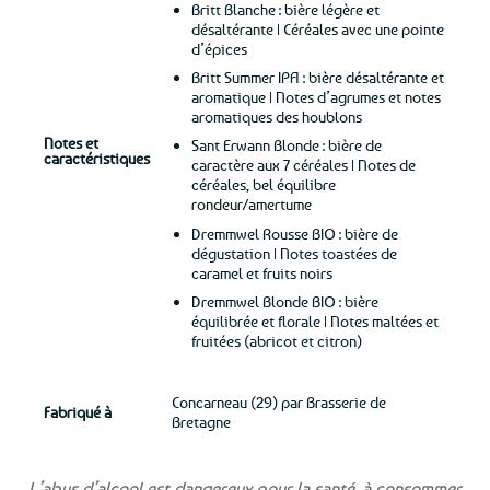
Britt Blanche : bière légère et
désaltérante | Céréales avec une pointe
d’épices
Britt Summer IPA : bière désaltérante et
aromatique | Notes d’agrumes et notes
aromatiques des houblons
Notes et
Sant Erwann Blonde : bière de
caractéristiques
caractère aux 7 céréales | Notes de
céréales, bel équilibre
rondeur/amertume
Dremmwel Rousse BIO : bière de
dégustation | Notes toastées de
caramel et fruits noirs
Dremmwel Blonde BIO : bière
équilibrée et florale | Notes maltées et
fruitées (abricot et citron)
Concarneau (29) par Brasserie de
Fabriqué à
Bretagne
L’abus d’alcool est dangereux pour la santé, à consommer