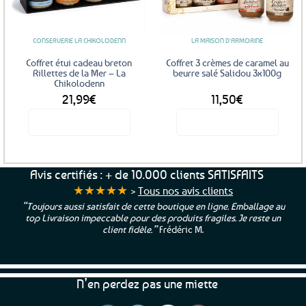
aux
aux
favoris
favoris
CONSERVERIE LA CHIKOLODENN
LA MAISON D'ARMORINE
Coffret étui cadeau breton
Coffret 3 crèmes de caramel au
Rillettes de la Mer – La
beurre salé Salidou 3x100g
Chikolodenn
21,99
€
11,50
€
Voir le produit
Voir le produit
Avis certifiés : + de 10.000 clients SATISFAITS
★★★★★
>
Tous nos avis clients
“Toujours aussi satisfait de cette boutique en ligne. Emballage au
top Livraison impeccable pour des produits fragiles. Je reste un
client fidèle.”
Frédéric M.
N’en perdez pas une miette