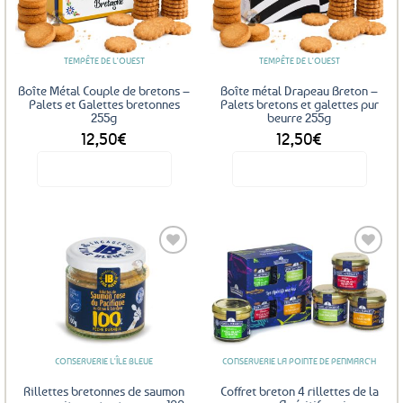
aux
aux
favoris
favoris
TEMPÊTE DE L'OUEST
TEMPÊTE DE L'OUEST
Boîte Métal Couple de bretons –
Boîte métal Drapeau Breton –
Palets et Galettes bretonnes
Palets bretons et galettes pur
255g
beurre 255g
12,50
€
12,50
€
Voir le produit
Voir le produit
Ajouter
Ajouter
aux
aux
favoris
favoris
CONSERVERIE L'ÎLE BLEUE
CONSERVERIE LA POINTE DE PENMARC'H
Rillettes bretonnes de saumon
Coffret breton 4 rillettes de la