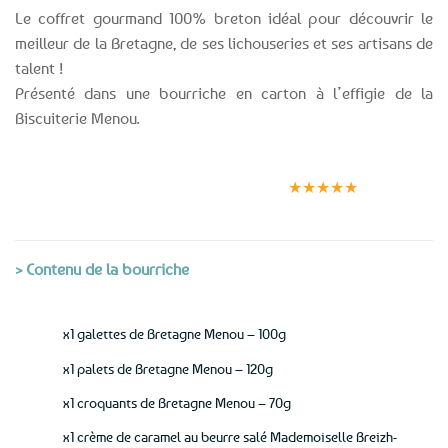
Le coffret gourmand 100% breton idéal pour découvrir le
meilleur de la Bretagne, de ses lichouseries et ses artisans de
talent !
Présenté dans une bourriche en carton à l’effigie de la
Biscuiterie Menou.
Expédition le
Clients
Paiement
jour même
satisfaits
sécurisé
★★★★★
(voir conditions)
> Contenu de la bourriche
x1 galettes de Bretagne Menou – 100g
x1 palets de Bretagne Menou – 120g
x1 croquants de Bretagne Menou – 70g
x1 crème de caramel au beurre salé Mademoiselle Breizh-