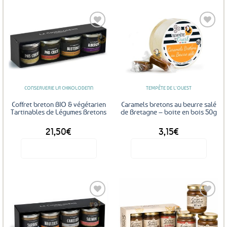
Ajouter
Ajouter
aux
aux
favoris
favoris
CONSERVERIE LA CHIKOLODENN
TEMPÊTE DE L'OUEST
Coffret breton BIO & végétarien
Caramels bretons au beurre salé
Tartinables de Légumes Bretons
de Bretagne – boite en bois 50g
21,50
€
3,15
€
Voir le produit
Voir le produit
Ajouter
Ajouter