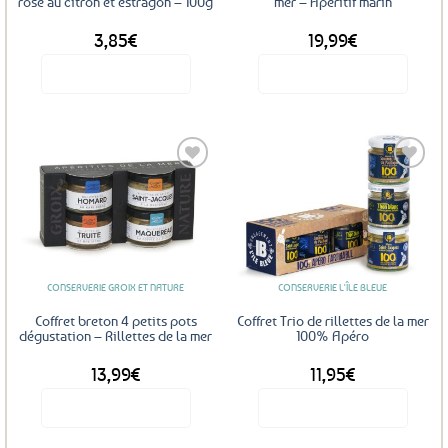
rose au citron et estragon – 100g
mer – Apéritif marin
3,85
€
19,99
€
Voir le produit
Voir le produit
Ajouter
Ajouter
aux
aux
favoris
favoris
CONSERVERIE GROIX ET NATURE
CONSERVERIE L'ÎLE BLEUE
Coffret breton 4 petits pots
Coffret Trio de rillettes de la mer
dégustation – Rillettes de la mer
100% Apéro
13,99
€
11,95
€
Voir le produit
Voir le produit