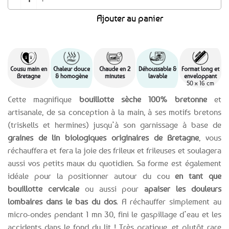
Ajouter au panier
Cousu main en
Chaleur douce
Chaude en 2
Déhoussable &
Format long et
Bretagne
& homogène
minutes
lavable
enveloppant
50 x 16 cm
Cette magnifique
bouillotte sèche 100% bretonne
et
artisanale, de sa conception à la main, à ses motifs bretons
(triskells et hermines) jusqu’à son garnissage à base de
graines de lin biologiques originaires de Bretagne
, vous
réchauffera et fera la joie des frileux et frileuses et soulagera
aussi vos petits maux du quotidien. Sa forme est également
idéale pour la positionner autour du cou
en tant que
bouillotte cervicale
ou aussi pour
apaiser les douleurs
lombaires dans le bas du dos
. A réchauffer simplement au
micro-ondes pendant 1 mn 30, fini le gaspillage d’eau et les
accidents dans le fond du lit ! Très pratique, et plutôt rare