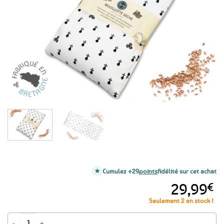
aux
favoris
Cumulez +29
points
fidélité sur cet achat
29,99
€
Seulement 2 en stock !
quantité de Bouillotte sèche aux graines de lin BIO de Bretagne - Blanc