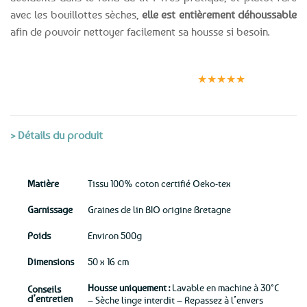
avec les bouillottes sèches,
elle est entièrement déhoussable
afin de pouvoir nettoyer facilement sa housse si besoin.
Expédition le
Clients
Paiement
jour même
satisfaits
sécurisé
★★★★★
(voir conditions)
> Détails du produit
Matière
Tissu 100% coton certifié Oeko-tex
Garnissage
Graines de lin BIO origine Bretagne
Poids
Environ 500g
Dimensions
50 x 16 cm
Housse uniquement :
Lavable en machine à 30°C
Conseils
d’entretien
– Sèche linge interdit – Repassez à l’envers