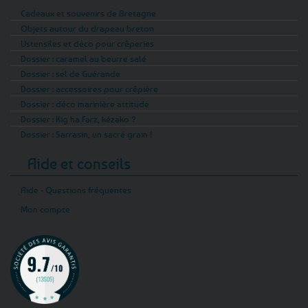
Cadeaux et souvenirs de Bretagne
Objets autour du drapeau breton
Ustensiles et déco pour crêperies
Dossier : caramel au beurre salé
Dossier : sel de Guérande
Dossier : accessoires pour crêpière
Dossier : déco marinière attitude
Dossier : Kig ha Farz, kézako ?
Dossier : Sarrasin, un sacré grain !
Aide et conseils
Aide - Questions fréquentes
Mon compte