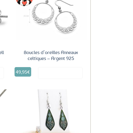
uter
Ajouter
ux
aux
oris
favoris
ell
Boucles d’oreilles Anneaux
celtiques – Argent 925
49,95
€
it
Voir le produit
uter
Ajouter
ux
aux
oris
favoris