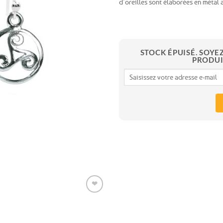
d’oreilles sont élaborées en métal
Ajouter
aux
favoris
STOCK ÉPUISÉ. SOYE
PRODUI
Expédition le
jour même
(voir conditions)
❤
Ajouter