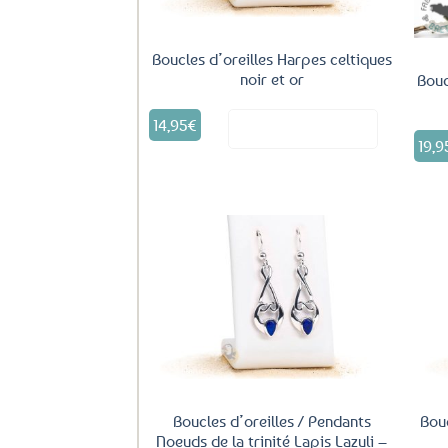
Boucles d’oreilles Harpes celtiques
noir et or
Bouc
14,95
€
Voir le produit
19,9
Ajouter
aux
favoris
Boucles d’oreilles / Pendants
Bouc
Noeuds de la trinité Lapis Lazuli –