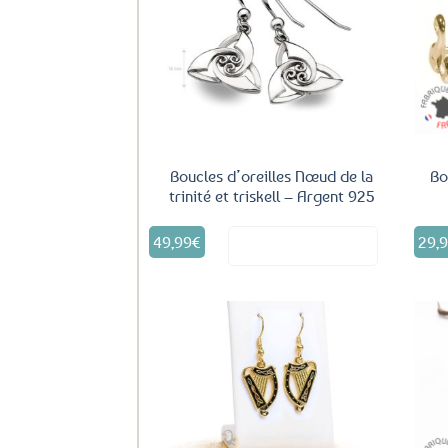
Ajouter
aux
favoris
Boucles d’oreilles Nœud de la
Bo
trinité et triskell – Argent 925
49,99
€
29,
Voir le produit
Ajouter
aux
favoris