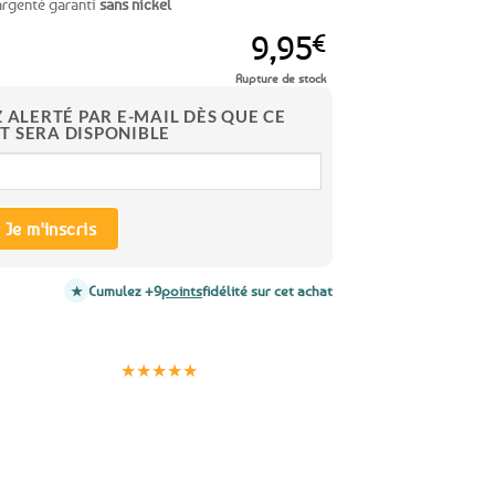
 argenté garanti
sans nickel
9,95
€
Rupture de stock
Z ALERTÉ PAR E-MAIL DÈS QUE CE
T SERA DISPONIBLE
Je m'inscris
Cumulez +9
points
fidélité sur cet achat
Clients
Paiement
satisfaits
sécurisé
★★★★★