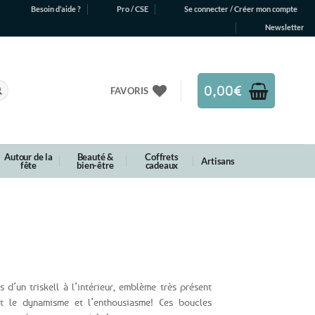
Besoin d’aide ?
Pro / CSE
Se connecter / Créer mon compte
Newsletter
0,00
€
FAVORIS
Autour de la
Beauté &
Coffrets
Artisans
fête
bien-être
cadeaux
s d’un triskell à l’intérieur, emblème très présent
nt le dynamisme et l’enthousiasme! Ces boucles