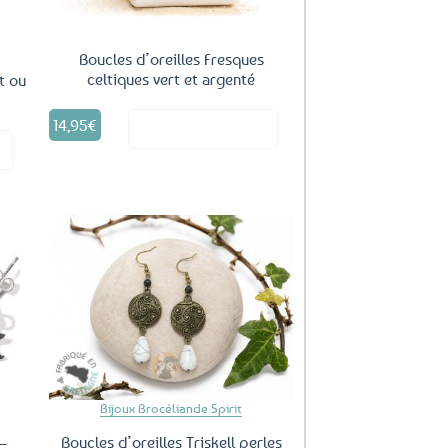
Boucles d’oreilles Fresques
celtiques vert et argenté
t ou
14,95
€
Voir le produit
it
uter
Ajouter
ux
aux
oris
favoris
Bijoux Brocéliande Spirit
–
Boucles d’oreilles Triskell perles