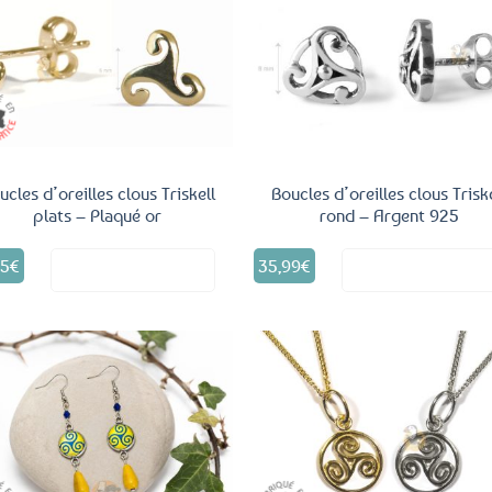
Ajouter
Ajo
aux
a
favoris
fav
ucles d’oreilles clous Triskell
Boucles d’oreilles clous Trisk
plats – Plaqué or
rond – Argent 925
95
€
35,99
€
Voir le produit
Voir le produ
Ajouter
Ajo
aux
a
favoris
fav