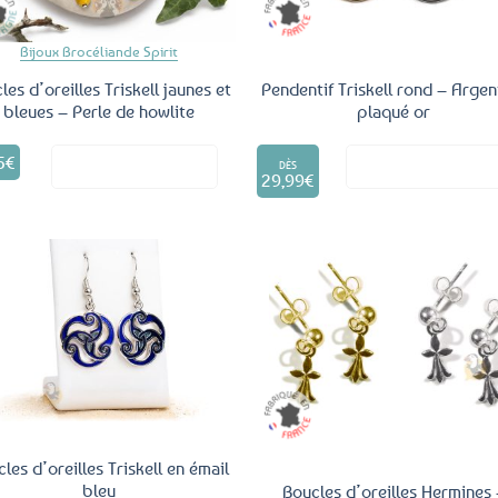
Bijoux Brocéliande Spirit
les d’oreilles Triskell jaunes et
Pendentif Triskell rond – Argen
bleues – Perle de howlite
plaqué or
Ce
5
€
Voir le produit
Voir le produ
produit
DÈS
29,99
€
a
plusieurs
variations.
Les
options
peuvent
être
Ajouter
Ajo
aux
a
choisies
favoris
fav
sur
la
page
du
produit
les d’oreilles Triskell en émail
bleu
Boucles d’oreilles Hermines 