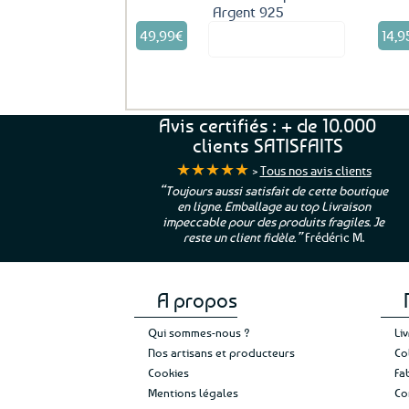
Argent 925
49,99
€
14,9
Voir le produit
Avis certifiés : + de 10.000
clients SATISFAITS
★★★★★
>
Tous nos avis clients
ur. La Bretagne à
“Toujours aussi satisfait de cette boutique
en ligne. Emballage au top Livraison
 moi qui suis si loin
impeccable pour des produits fragiles. Je
e”
Cathy P.
reste un client fidèle.”
Frédéric M.
A propos
Qui sommes-nous ?
Li
Nos artisans et producteurs
Co
Cookies
Fa
Mentions légales
Co