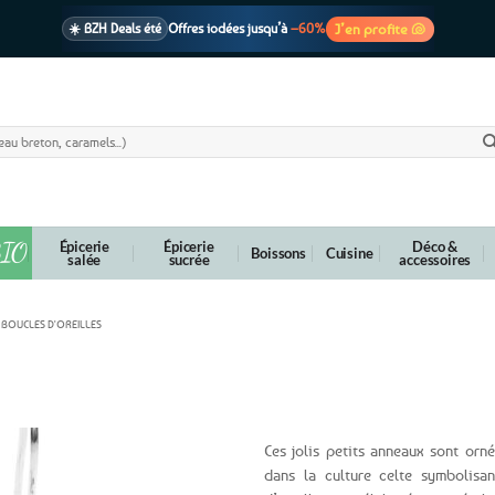
J’en profite 🐚
☀️ BZH Deals été
Offres iodées jusqu’à
–60%
🩷 CADEAU !
1 cadeau offert
dès 39€ d’achats
Voir cond. 🎁
📦 Livraison
En point relais dès
3,95€
seulement
Voir cond. 🚚
IO
Épicerie
Épicerie
Déco &
Boissons
Cuisine
salée
sucrée
accessoires
BOUCLES D'OREILLES
triskell
Ces jolis petits anneaux sont orné
dans la culture celte symbolisa