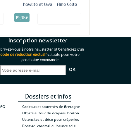
howlite et lave – Âme Celte
19,95
€
it
Voir le produit
Inscription newsletter
scrivez-vous à notre newsletter et bénéficiez d'un
code de réduction exclusif
valable pour votre
prochaine commande
que je pouvais pas
“C’est agréable et tout aussi rassurant
“
 ;)
de constater qu’il n’y a pas de petite
l’oue
e de mon achat et
commande, mais un client à satisfaire.”
rapid
gez rien”
Jade C.
Guy H.
Vive 
Dossiers et infos
PRO
Cadeaux et souvenirs de Bretagne
Objets autour du drapeau breton
Ustensiles et déco pour crêperies
Dossier : caramel au beurre salé