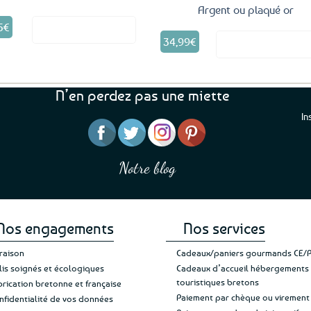
Argent ou plaqué or
5
€
Voir le produit
Ce
34,99
€
Voir le produ
produit
a
plusieurs
variations.
N’en perdez pas une miette
Les
options
In
peuvent
être
“J’ai mis 5 étoiles parce 
“Une boutique que je recommande pour
choisies
en mettre 6
leur sérieux, des bons et beaux produits
Notre blog
Je suis plus que satisfait
sur
et une équipe à l’écoute :-)”
Patricia M.
de ma livraison. Ne chan
la
page
du
produit
Nos engagements
Nos services
vraison
Cadeaux/paniers gourmands CE/
lis soignés et écologiques
Cadeaux d’accueil hébergements
touristiques bretons
brication bretonne et française
Paiement par chèque ou virement
nfidentialité de vos données