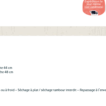
Expédition le
aux
jour même
favoris
(voir conditions)
ête 44 cm
tête 48 cm
 ou à froid – Séchage à plat / séchage tambour interdit – Repassage à l’enve