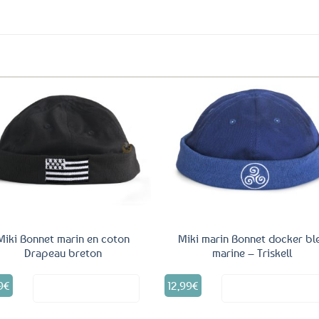
Ajouter
Ajo
aux
a
favoris
fav
Miki Bonnet marin en coton
Miki marin Bonnet docker bl
Drapeau breton
marine – Triskell
9
€
12,99
€
Voir le produit
Voir le produ