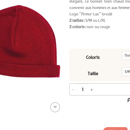
élégant, ce bonnet bien chaud ins
convenir aux hommes et aux femmes
Ajouter
Logo “Armor Lux” brodé
aux
2 tailles :
S/M ou L/XL
favoris
2 coloris :
noir ou rouge
Coloris
Taille
quantité de Bonnet en laine uni Arm
A
❤
Ajouter