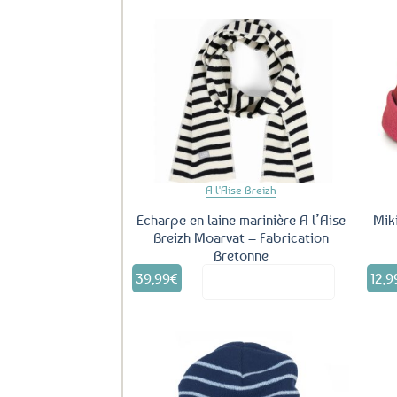
Ajouter
aux
favoris
A l'Aise Breizh
Echarpe en laine marinière A l’Aise
Mik
Breizh Moarvat – Fabrication
Bretonne
39,99
€
12,9
Voir le produit