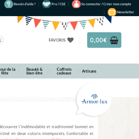
Besoin d’aide ?
Pro / CSE
Se connecter / Créer mon compte
Newsletter
0,00
€
FAVORIS
our de la
Beauté &
Coffrets
Artisans
fête
bien-être
cadeaux
découvrez l’indémodable et traditionnel bonnet en
cliné en deux coloris intemporels. Confortable et