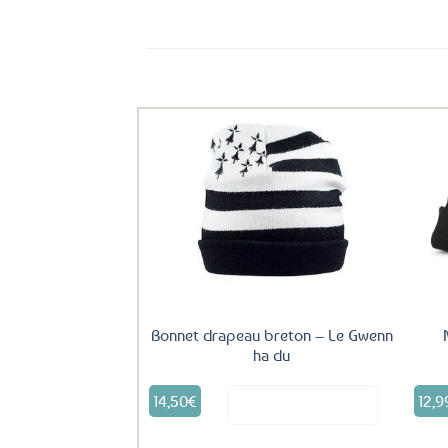
Ils ont aussi le vent en poupe !
Ajouter
aux
favoris
Bonnet drapeau breton – Le Gwenn
ha du
14,50
€
12,9
Voir le produit