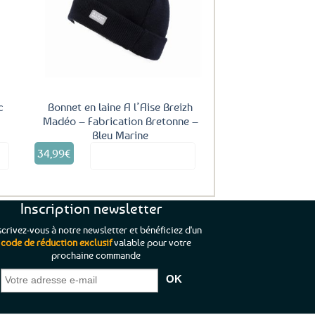
uter
être
ux
choisies
oris
sur
la
page
du
produit
c
Bonnet en laine A l’Aise Breizh
Madéo – Fabrication Bretonne –
Bleu Marine
34,99
€
it
Voir le produit
Inscription newsletter
scrivez-vous à notre newsletter et bénéficiez d'un
code de réduction exclusif
valable pour votre
prochaine commande
que je pouvais pas
“C’est agréable et tout aussi rassurant
“
 ;)
de constater qu’il n’y a pas de petite
l’oue
e de mon achat et
commande, mais un client à satisfaire.”
rapid
gez rien”
Jade C.
Guy H.
Vive 