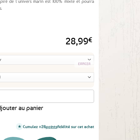
piré de l’univers marin est 100% mixte et pourra
.
28,99
€
EFFACER
or Lux - Lannion
jouter au panier
Cumulez +28
points
fidélité sur cet achat