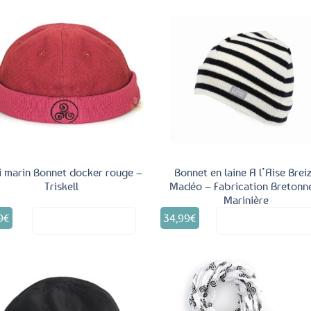
Ajouter
aux
favoris
i marin Bonnet docker rouge –
Bonnet en laine A l’Aise Brei
Triskell
Madéo – Fabrication Bretonn
Marinière
9
€
34,99
€
Voir le produit
Voir le produ