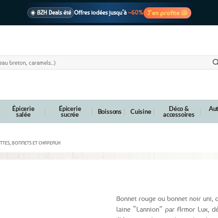
J’en profite 🐚
☀️ BZH Deals été
Offres iodées jusqu’à
–60%
🩷 CADEAU !
1 cadeau offert
dès 39€ d’achats
Voir cond. 🎁
📦 Livraison
En point relais dès
3,95€
seulement
Voir cond. 🚚
Épicerie
Épicerie
Déco &
Aut
Boissons
Cuisine
salée
sucrée
accessoires
TTES, BONNETS ET CHAPEAUX
Lannion
Bonnet rouge ou bonnet noir uni, 
laine “Lannion” par Armor Lux, dé