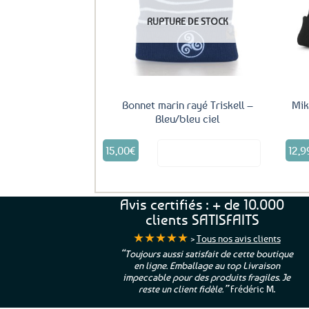
RUPTURE DE STOCK
Bonnet marin rayé Triskell –
Mik
Bleu/bleu ciel
15,00
€
12,9
Voir le produit
Avis certifiés : + de 10.000
clients SATISFAITS
★★★★★
>
Tous nos avis clients
ur. La Bretagne à
“Toujours aussi satisfait de cette boutique
en ligne. Emballage au top Livraison
 moi qui suis si loin
impeccable pour des produits fragiles. Je
e”
Cathy P.
reste un client fidèle.”
Frédéric M.