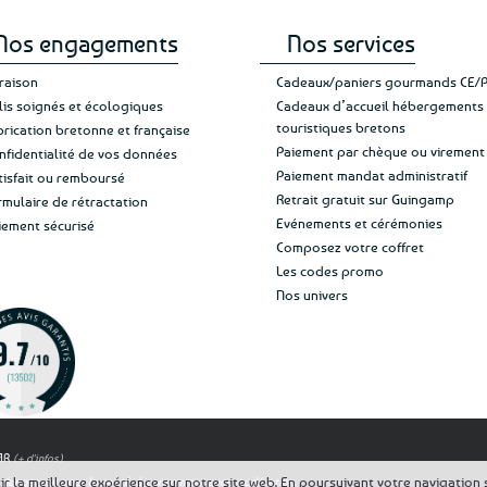
Nos engagements
Nos services
vraison
Cadeaux/paniers gourmands CE/
lis soignés et écologiques
Cadeaux d’accueil hébergements
touristiques bretons
brication bretonne et française
Paiement par chèque ou virement
nfidentialité de vos données
Paiement mandat administratif
tisfait ou remboursé
Retrait gratuit sur Guingamp
rmulaire de rétractation
Evénements et cérémonies
iement sécurisé
Composez votre coffret
Les codes promo
Nos univers
OAR
(+ d'infos)
 la meilleure expérience sur notre site web. En poursuivant votre navigation su
est dangereux pour la santé, à consommer avec modération.