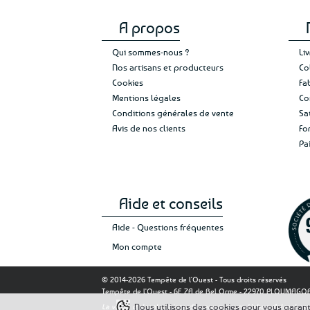
A propos
Qui sommes-nous ?
Li
Nos artisans et producteurs
Co
Cookies
Fa
Mentions légales
Co
Conditions générales de vente
Sa
Avis de nos clients
Fo
Pa
Aide et conseils
Aide - Questions fréquentes
Mon compte
© 2014-2026 Tempête de l'Ouest - Tous droits réservés
Tempête de l'Ouest - 6E ZA de Bel Orme - 22970 PLOUMAG
Nous utilisons des cookies pour vous garantir
La vente d'alcool est interdite aux mineurs. L'abus d'alcool 