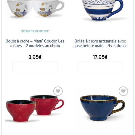
Ajouter
Ajouter
aux
aux
favoris
favoris
FAÏENCERIE DE PORNIC
Bolée à cidre – Mam’ Goudig Les
Bolée à cidre artisanale avec
crêpes – 2 modèles au choix
anse peinte main – Avel douar
8,95
€
17,95
€
Voir le produit
Voir le produit
Ce
produit
a
plusieurs
variations.
Les
Ajouter
Ajouter
options
aux
aux
favoris
favoris
peuvent
être
choisies