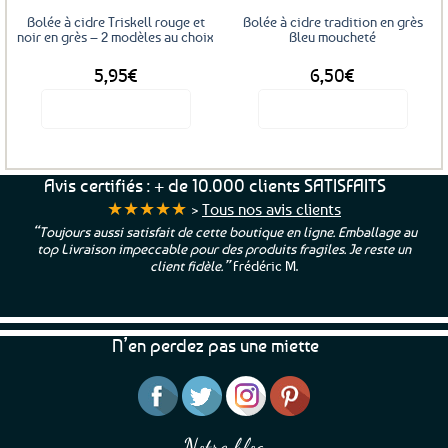
sur
Bolée à cidre Triskell rouge et
Bolée à cidre tradition en grès
la
noir en grès – 2 modèles au choix
Bleu moucheté
page
5,95
€
6,50
€
du
produit
Voir le produit
Voir le produit
Ce
produit
a
Avis certifiés : + de 10.000 clients SATISFAITS
plusieurs
★★★★★
>
Tous nos avis clients
variations.
“Toujours aussi satisfait de cette boutique en ligne. Emballage au
Les
top Livraison impeccable pour des produits fragiles. Je reste un
options
client fidèle.”
Frédéric M.
peuvent
être
choisies
N’en perdez pas une miette
sur
la
page
du
produit
Notre blog