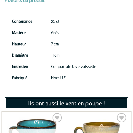
> Détails du produit
Contenance
25 cl
Matière
Grès
Hauteur
7 cm
Diamètre
11 cm
Entretien
Compatible lave-vaisselle
Fabriqué
Hors U.E.
Ils ont aussi le vent en poupe !