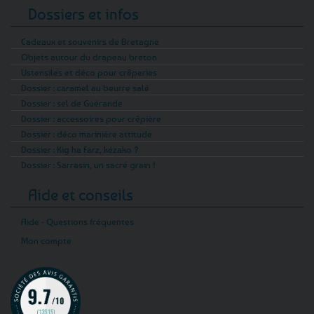
Dossiers et infos
Cadeaux et souvenirs de Bretagne
Objets autour du drapeau breton
Ustensiles et déco pour crêperies
Dossier : caramel au beurre salé
Dossier : sel de Guérande
Dossier : accessoires pour crêpière
Dossier : déco marinière attitude
Dossier : Kig ha Farz, kézako ?
Dossier : Sarrasin, un sacré grain !
Aide et conseils
Aide - Questions fréquentes
Mon compte