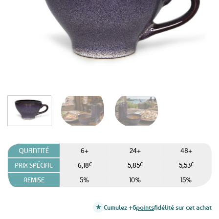
favoris
QUANTITÉ
6+
24+
48+
PRIX SPÉCIAL
6,18
€
5,85
€
5,53
€
REMISE
5%
10%
15%
Cumulez +6
points
fidélité sur cet achat