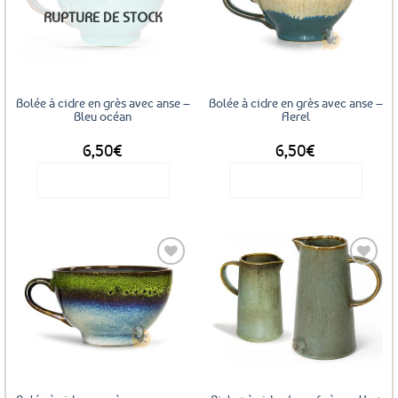
Ajouter
Ajouter
RUPTURE DE STOCK
aux
aux
favoris
favoris
Bolée à cidre en grès avec anse –
Bolée à cidre en grès avec anse –
Bleu océan
Aerel
6,50
€
6,50
€
Voir le produit
Voir le produit
Ajouter
Ajouter
aux
aux
favoris
favoris