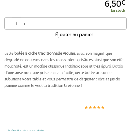
6,50
€
En stock
quantité de Bolée à cidre tradition en grès Violine
Ajouter au panier
Cette
bolée à cidre traditionnelle violine
, avec son magnifique
dégradé de couleurs dans les tons violets grisâtres ainsi que son effet
moucheté, est un modèle classique indémodable et très épuré. Dotée
d’une anse pour une prise en main facile, cette bolée bretonne
sublimera votre table et vous permettra de déguster cidre et jus de
pomme comme le veut la tradition bretonne !
Expédition le
Clients
Paiement
jour même
satisfaits
sécurisé
★★★★★
(voir conditions)