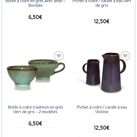
Bolée à cidre en grès avec anse –
Pichet à cidre / carafe à eau Vert
Boréale
de gris
6,50
€
DÈS
12,50
€
Voir le produit
Voir le produit
Ce
produit
a
plusieurs
variations.
Les
Ajouter
Ajouter
options
aux
aux
favoris
favoris
peuvent
être
choisies
sur
Bolée à cidre tradition en grès
Pichet à cidre / carafe à eau
la
Vert de gris – 2 modèles
Violine
page
6,50
€
DÈS
du
12,50
€
produit
Voir le produit