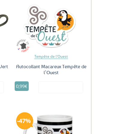
uter
Ajouter
ux
aux
oris
favoris
Tempête de l'Ouest
Vert
Autocollant Macareux Tempête de
l’Ouest
0,99
€
it
Voir le produit
47%
uter
Ajouter