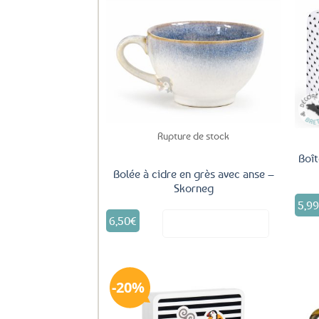
Ajouter
aux
favoris
Rupture de stock
Boît
Bolée à cidre en grès avec anse –
Skorneg
5,9
6,50
€
Voir le produit
20%
Ajouter