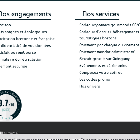
Nos engagements
Nos services
vraison
Cadeaux/paniers gourmands CE/
lis soignés et écologiques
Cadeaux d’accueil hébergements
touristiques bretons
brication bretonne et française
Paiement par chèque ou virement
nfidentialité de vos données
Paiement mandat administratif
tisfait ou remboursé
Retrait gratuit sur Guingamp
rmulaire de rétractation
Evénements et cérémonies
iement sécurisé
Composez votre coffret
Les codes promo
Nos univers
OAR
(+ d'infos)
 la meilleure expérience sur notre site web. En poursuivant votre navigation su
est dangereux pour la santé, à consommer avec modération.