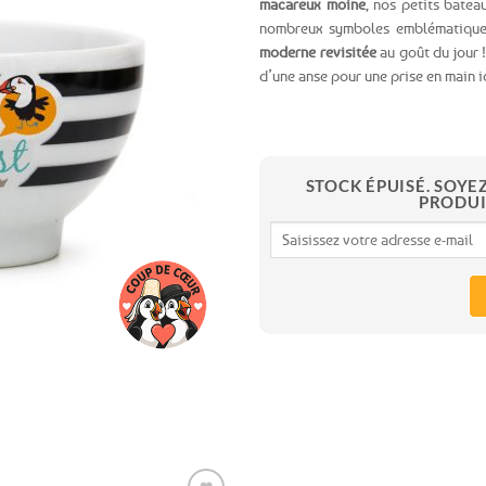
macareux moine
, nos petits batea
nombreux symboles emblématiques
Ajouter
moderne revisitée
au goût du jour !
aux
d’une anse pour une prise en main i
favoris
STOCK ÉPUISÉ. SOYE
PRODUI
Expédition le
jour même
(voir conditions)