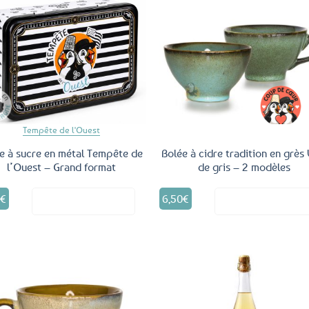
Ajouter
Ajo
aux
a
favoris
fav
Tempête de l'Ouest
e à sucre en métal Tempête de
Bolée à cidre tradition en grès 
l’Ouest – Grand format
de gris – 2 modèles
Ce
9
€
6,50
€
Voir le produit
Voir le produ
produit
a
plusieurs
variations.
Les
options
peuvent
être
Ajouter
Ajo