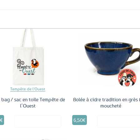
Ajouter
Ajo
aux
a
favoris
fav
Tempête de l'Ouest
 bag / sac en toile Tempête de
Bolée à cidre tradition en grès 
l’Ouest
moucheté
9
€
6,50
€
Voir le produit
Voir le produ