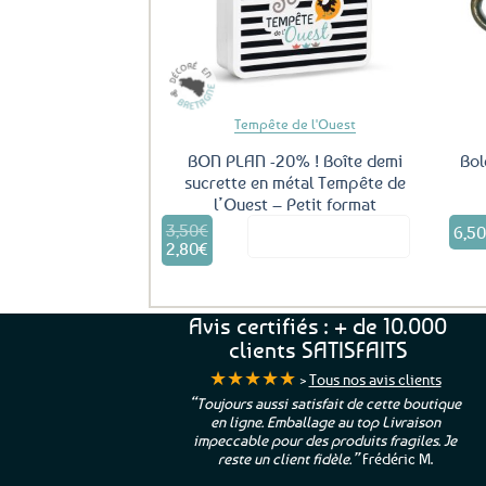
aux
favoris
Tempête de l'Ouest
BON PLAN -20% ! Boîte demi
Bol
sucrette en métal Tempête de
l’Ouest – Petit format
3,50
€
Le
6,5
Voir le produit
prix
2,80
€
Le
initial
prix
était :
actuel
3,50€.
est :
Avis certifiés : + de 10.000
2,80€.
clients SATISFAITS
★★★★★
>
Tous nos avis clients
ur. La Bretagne à
“Toujours aussi satisfait de cette boutique
en ligne. Emballage au top Livraison
 moi qui suis si loin
impeccable pour des produits fragiles. Je
e”
Cathy P.
reste un client fidèle.”
Frédéric M.