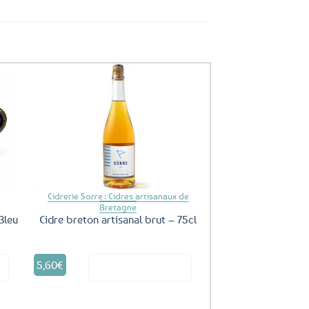
uter
Ajouter
ux
aux
oris
favoris
Cidrerie Sorre : Cidres artisanaux de
Bretagne
Bleu
Cidre breton artisanal brut – 75cl
5,60
€
it
Voir le produit