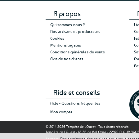
A propos
Qui sommes-nous ?
Li
Nos artisans et producteurs
Co
Cookies
Fa
Mentions légales
Co
Conditions générales de vente
Sa
Avis de nos clients
Fo
Pa
Aide et conseils
Aide - Questions fréquentes
Mon compte
© 2014-2026 Tempête de l'Ouest - Tous droits réservés
Tempête de l'Ouest - 6E ZA de Bel Orme - 22970 PLOUMAG
Nous utilisons des cookies pour vous garantir
La vente d'alcool est interdite aux mineurs. L'abus d'alcool 