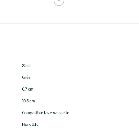
❤
Ajouter
aux
favoris
25 cl
Grès
6.7 cm
10.5 cm
Compatible lave-vaisselle
Hors U.E.