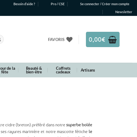
Besoin d’aide ?
Pro / CSE
Se connecter / Créer mon compte
Newsletter
0,00
€
FAVORIS
our de la
Beauté &
Coffrets
Artisans
fête
bien-être
cadeaux
tre cidre (breton) préféré dans notre
superbe bolée
ses rayures marinière et notre mascotte fétiche
le