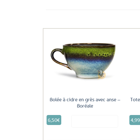
Ils ont aussi le vent en poupe !
Ajouter
aux
favoris
Bolée à cidre en grès avec anse –
Tote
Boréale
6,50
€
4,9
Voir le produit