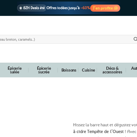
J’en profite 🐚
☀️ BZH Deals été
Offres iodées jusqu’à
–60%
🩷 CADEAU !
1 cadeau offert
dès 39€ d’achats
Voir cond. 🎁
📦 Livraison
En point relais dès
3,95€
seulement
Voir cond. 🚚
Épicerie
Épicerie
Déco &
Aut
Boissons
Cuisine
salée
sucrée
accessoires
t
Hissez la barre haut et dégustez vo
à cidre Tempête de l’Ouest
! Avec 