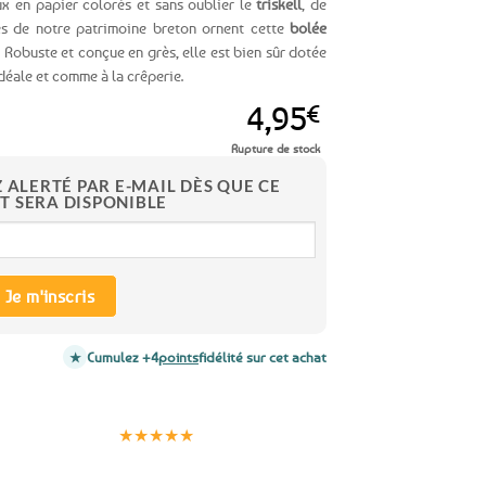
ux en papier colorés et sans oublier le
triskell
, de
 de notre patrimoine breton ornent cette
bolée
 Robuste et conçue en grès, elle est bien sûr dotée
déale et comme à la crêperie.
4,95
€
Rupture de stock
Z ALERTÉ PAR E-MAIL DÈS QUE CE
T SERA DISPONIBLE
Je m'inscris
Cumulez +4
points
fidélité sur cet achat
Clients
Paiement
satisfaits
sécurisé
★★★★★