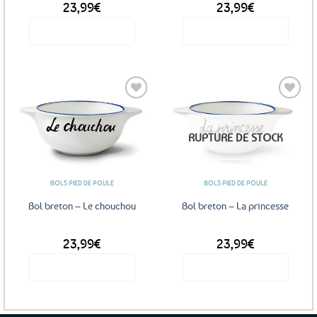
23,99
€
23,99
€
Voir le produit
Voir le produit
Ajouter
Ajouter
RUPTURE DE STOCK
aux
aux
favoris
favoris
BOLS PIED DE POULE
BOLS PIED DE POULE
Bol breton – Le chouchou
Bol breton – La princesse
23,99
€
23,99
€
Voir le produit
Voir le produit