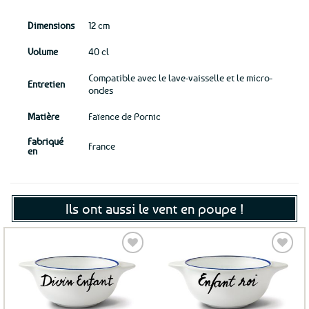
Dimensions
12 cm
Volume
40 cl
Compatible avec le lave-vaisselle et le micro-
Entretien
ondes
Matière
Faïence de Pornic
Fabriqué
France
en
Ils ont aussi le vent en poupe !
Ajouter
Ajouter
aux
aux
favoris
favoris