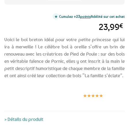
Cumulez +23
points
fidélité sur cet achat
23,99
€
Voici le bol breton idéal pour votre petite princesse qui lui
ira à merveille ! Le célèbre bol à oreille s’offre un brin de
renouveau avec les créatrices de Pied de Poule : sur des bols
en véritable faïence de Pornic, elles y ont inscrit à la main le
petit descriptif humoristique de chaque membre de la famille
et ont ainsi créé leur collection de bols “La famille s’éclate”.
Expédition le
Clients
Paiement
jour même
satisfaits
sécurisé
★★★★★
(voir conditions)
> Détails du produit