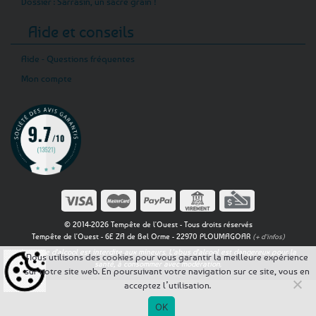
Dossier : Sarrasin, un sacré grain !
Aide et conseils
Aide - Questions fréquentes
Mon compte
© 2014-2026 Tempête de l'Ouest - Tous droits réservés
Tempête de l'Ouest - 6E ZA de Bel Orme - 22970 PLOUMAGOAR
(+ d'infos)
La vente d'alcool est interdite aux mineurs. L'abus d'alcool est dangereux pour la
Nous utilisons des cookies pour vous garantir la meilleure expérience
santé, à consommer avec modération.
sur notre site web. En poursuivant votre navigation sur ce site, vous en
acceptez l’utilisation.
OK