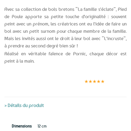
Avec sa collection de bols bretons “La famille s'éclate”, Pied
de Poule apporte sa petite touche d'originalité : souvent
peint avec un prénom, les créatrices ont eu l'idée de faire un
bol avec un petit surnom pour chaque membre de la famille.
Mais les invités aussi ont le droit à leur bol avec “L'incruste”,
à prendre au second degré bien sûr !
Réalisé en véritable faïence de Pornic, chaque décor est
peint à la main.
Expédition le
Clients
Paiement
jour même
satisfaits
sécurisé
★★★★★
(voir conditions)
> Détails du produit
Dimensions
12 cm