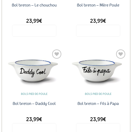
Bol breton – Le chouchou
Bol breton – Mère Poule
23,99
€
23,99
€
Voir le produit
Voir le produit
Ajouter
Ajouter
aux
aux
favoris
favoris
BOLS PIED DE POULE
BOLS PIED DE POULE
Bol breton – Daddy Cool
Bol breton – Fils à Papa
23,99
€
23,99
€
Voir le produit
Voir le produit