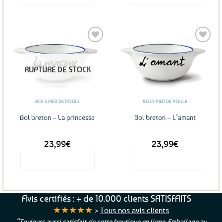
Ajouter
Ajouter
RUPTURE DE STOCK
aux
aux
favoris
favoris
BOLS PIED DE POULE
BOLS PIED DE POULE
Bol breton – La princesse
Bol breton – L’amant
23,99
€
23,99
€
Voir le produit
Voir le produit
Avis certifiés : + de 10.000 clients SATISFAITS
★★★★★
>
Tous nos avis clients
“Toujours aussi satisfait de cette boutique en ligne. Emballage au