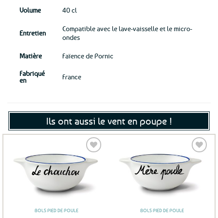
Volume
40 cl
Compatible avec le lave-vaisselle et le micro-
Entretien
ondes
Matière
Faïence de Pornic
Fabriqué
France
en
Ils ont aussi le vent en poupe !
Ajouter
Ajouter
aux
aux
favoris
favoris
BOLS PIED DE POULE
BOLS PIED DE POULE