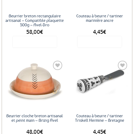
Beurrier breton rectangulaire
Couteau à beurre / tartiner
artisanal – Compatible plaquette
marinière ancre
500g – Avel-Dro
58,00
€
4,45
€
Voir le produit
Voir le produit
Ajouter
Ajouter
aux
aux
favoris
favoris
Beurrier cloche breton artisanal
Couteau à beurre / tartiner
et peint main – Brizig Avel
Triskell Hermine – Bretagne
48,00
€
4,45
€