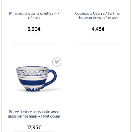
Mini bol breton à oreilles – 7
Couteau à beurre / tartiner
décors
drapeau breton flottant
3,30
€
4,45
€
Voir le produit
Voir le produit
Ce
produit
a
plusieurs
variations.
Les
Ajouter
options
aux
favoris
peuvent
être
choisies
sur
Bolée à cidre artisanale avec
la
anse peinte main – Avel douar
page
17,95
€
du