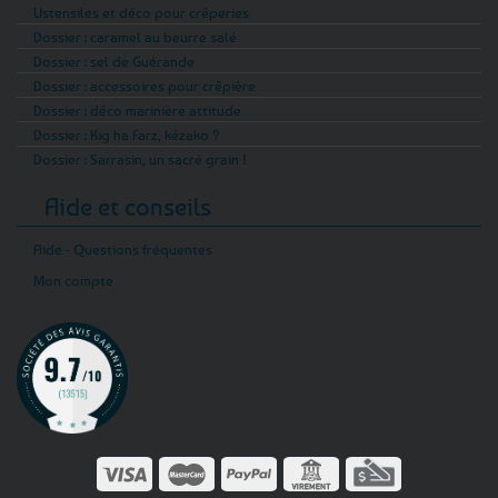
Ustensiles et déco pour crêperies
Dossier : caramel au beurre salé
Dossier : sel de Guérande
Dossier : accessoires pour crêpière
Dossier : déco marinière attitude
Dossier : Kig ha Farz, kézako ?
Dossier : Sarrasin, un sacré grain !
Aide et conseils
Aide - Questions fréquentes
Mon compte