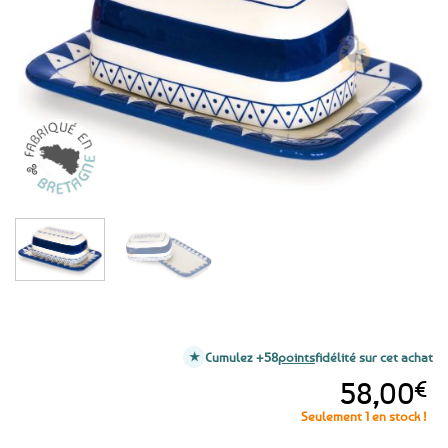
aux
favoris
Cumulez +58
points
fidélité sur cet achat
58,00
€
Seulement 1 en stock !