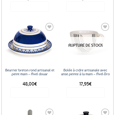
Voir le produit
Voir le produit
Ajouter
Ajouter
RUPTURE DE STOCK
aux
aux
favoris
favoris
Beurrier breton rond artisanal et
Bolée à cidre artisanale avec
peint main – Avel douar
anse peinte à la main – Avel-Dro
48,00
€
17,95
€
Voir le produit
Voir le produit