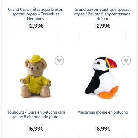
Grand bavoir élastiqué breton
Grand bavoir élastiqué spécial
spécial repas – Triskell et
repas / Bavoir d’apprentissage
Hermines
Bréhat
12,99
€
12,99
€
Voir le produit
Voir le produit
Ce
produit
a
plusieurs
variations.
Les
Ajouter
Ajouter
options
aux
aux
favoris
favoris
peuvent
être
choisies
sur
Nounours / Ours en peluche ciré
Macareux moine en peluche
la
jaune & chapeau de pluie
page
16,99
€
16,99
€
du
produit