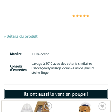
Expédition le
Clients
Paiement
jour même
satisfaits
sécurisé
★★★★★
(voir conditions)
> Détails du produit
Matière
100% coton
Lavage à 30°C avec des coloris similaires –
Conseils
Essorage/repassage doux – Pas de javel ni
d’entretien
sèche-linge
Ils ont aussi le vent en poupe !