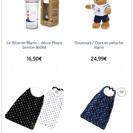
Ajouter
Ajouter
aux
aux
favoris
favoris
Le Biberon Marin – décor Phare
Nounours / Ours en peluche
breton 360ml
marin
16,90
€
24,99
€
Voir le produit
Voir le produit
Ajouter
Ajouter
aux
aux
favoris
favoris