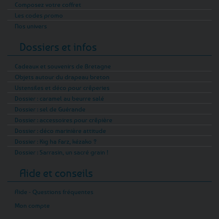
Composez votre coffret
Les codes promo
Nos univers
Dossiers et infos
Cadeaux et souvenirs de Bretagne
Objets autour du drapeau breton
Ustensiles et déco pour crêperies
Dossier : caramel au beurre salé
Dossier : sel de Guérande
Dossier : accessoires pour crêpière
Dossier : déco marinière attitude
Dossier : Kig ha Farz, kézako ?
Dossier : Sarrasin, un sacré grain !
Aide et conseils
Aide - Questions fréquentes
Mon compte