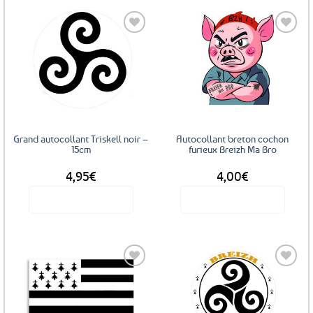
Ajouter
Ajouter
aux
aux
favoris
favoris
Grand autocollant Triskell noir –
Autocollant breton cochon
15cm
furieux Breizh Ma Bro
4,95
€
4,00
€
Voir le produit
Voir le produit
Ajouter
Ajouter
aux
aux