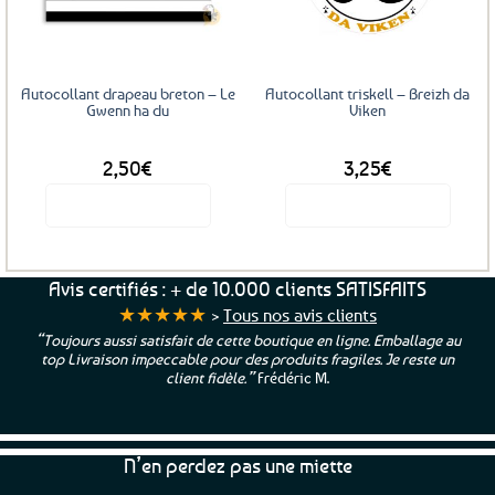
favoris
favoris
Autocollant drapeau breton – Le
Autocollant triskell – Breizh da
Gwenn ha du
Viken
DÈS
DÈS
2,50
€
3,25
€
Voir le produit
Voir le produit
Ce
Ce
produit
produit
a
a
Avis certifiés : + de 10.000 clients SATISFAITS
plusieurs
plusieurs
★★★★★
>
Tous nos avis clients
variations.
variations.
“Toujours aussi satisfait de cette boutique en ligne. Emballage au
Les
Les
top Livraison impeccable pour des produits fragiles. Je reste un
options
options
client fidèle.”
Frédéric M.
peuvent
peuvent
être
être
choisies
choisies
N’en perdez pas une miette
sur
sur
la
la