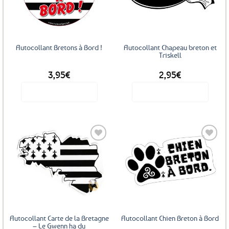
aux
aux
favoris
favoris
Autocollant Bretons à Bord !
Autocollant Chapeau breton et
Triskell
3,95
€
2,95
€
Voir le produit
Voir le produit
Ajouter
Ajouter
aux
aux
favoris
favoris
Autocollant Carte de la Bretagne
Autocollant Chien Breton à Bord
– Le Gwenn ha du