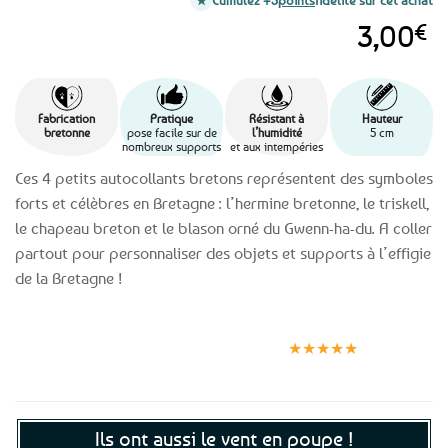
Cumulez +3
points
fidélité sur cet achat
3,00
€
Fabrication
Pratique
Résistant à
Hauteur
bretonne
pose facile sur de
l’humidité
5 cm
nombreux supports
et aux intempéries
Ces 4 petits autocollants bretons représentent des symboles
forts et célèbres en Bretagne : l’hermine bretonne, le triskell,
le chapeau breton et le blason orné du Gwenn-ha-du. A coller
partout pour personnaliser des objets et supports à l’effigie
de la Bretagne !
Expédition le
Clients
Paiement
jour même
satisfaits
sécurisé
★★★★★
(voir conditions)
Ils ont aussi le vent en poupe !