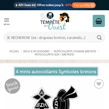
Passer
J’en profite 🐚
☀️ BZH Deals été
Offres iodées jusqu’à
–60%
au
contenu
🩷 CADEAU !
1 cadeau offert
dès 39€ d’achats
Voir cond. 🎁
MENU
📦 Livraison
En point relais dès
3,95€
seulement
Voir cond. 🚚
Recherche
pour :
ACCUEIL
/
DÉCO & ACCESSOIRES
/
AUTOCOLLANTS STICKERS BRETONS
/
AUTOCOLLANTS BZH / BRETAGNE
4 minis autocollants Symboles bretons
Ajouter
aux