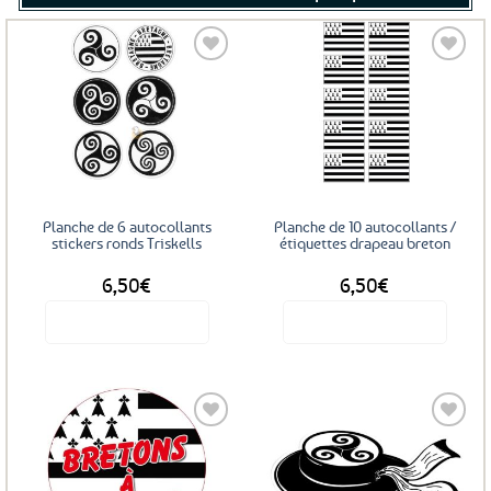
Ajouter
Ajouter
aux
aux
favoris
favoris
Planche de 6 autocollants
Planche de 10 autocollants /
stickers ronds Triskells
étiquettes drapeau breton
6,50
€
6,50
€
Voir le produit
Voir le produit
Ajouter
Ajouter