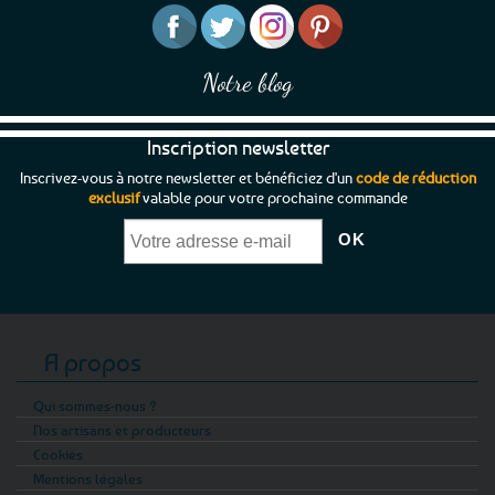
page
page
du
du
produit
produit
Notre blog
Inscription newsletter
Inscrivez-vous à notre newsletter et bénéficiez d'un
code de réduction
exclusif
valable pour votre prochaine commande
A propos
Qui sommes-nous ?
Nos artisans et producteurs
Cookies
Mentions légales