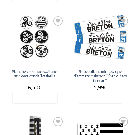
Ajouter
Ajouter
aux
aux
favoris
favoris
Planche de 6 autocollants
Autocollant mini plaque
stickers ronds Triskells
d’immatriculation “Fier d’être
Breton”
6,50
€
5,99
€
Voir le produit
Voir le produit
Ce
produit
a
plusieurs
variations.