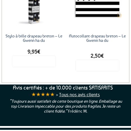
Les
Ajouter
Ajouter
options
aux
aux
favoris
favoris
peuvent
être
choisies
sur
Stylo à bille drapeau breton – Le
Autocollant drapeau breton – Le
la
Gwenn ha du
Gwenn ha du
page
9,95
€
DÈS
du
2,50
€
produit
Voir le produit
Voir le produit
Ce
produit
a
Avis certifiés : + de 10.000 clients SATISFAITS
plusieurs
★★★★★
>
Tous nos avis clients
variations.
“Toujours aussi satisfait de cette boutique en ligne. Emballage au
Les
top Livraison impeccable pour des produits fragiles. Je reste un
options
client fidèle.”
Frédéric M.
peuvent
être
choisies