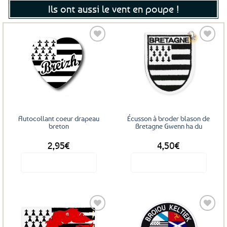
Ils ont aussi le vent en poupe !
Ajouter
Ajouter
aux
aux
favoris
favoris
Autocollant coeur drapeau
Écusson à broder blason de
breton
Bretagne Gwenn ha du
2,95
€
4,50
€
Voir le produit
Voir le produit