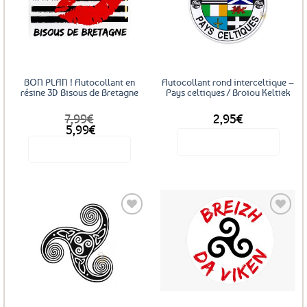
Ajouter
Ajouter
aux
aux
favoris
favoris
BON PLAN ! Autocollant en
Autocollant rond interceltique –
résine 3D Bisous de Bretagne
Pays celtiques / Broiou Keltiek
7,99
€
2,95
€
Le
Le
5,99
€
prix
prix
Voir le produit
Voir le produit
initial
actuel
était :
est :
7,99€.
5,99€.
Ajouter
Ajouter
aux
aux
favoris
favoris