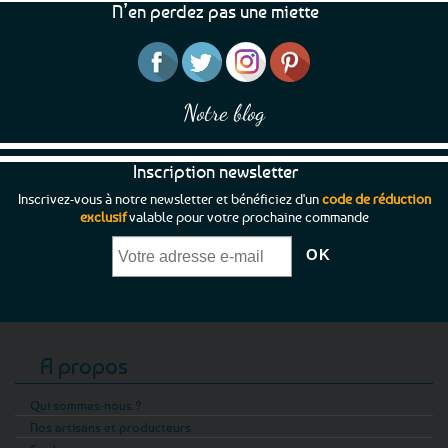
N’en perdez pas une miette
sur
la
page
du
produit
Notre blog
Inscription newsletter
Inscrivez-vous à notre newsletter et bénéficiez d'un
code de réduction
exclusif
valable pour votre prochaine commande
A propos
Qui sommes-nous ?
Nos artisans et producteurs