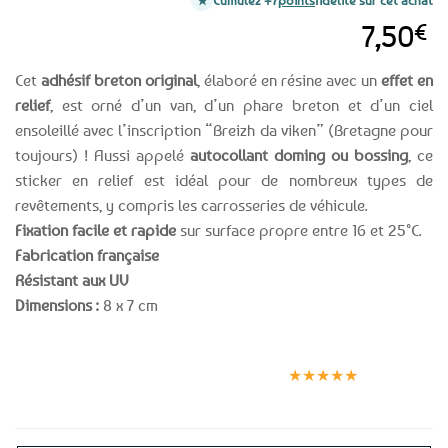
Cumulez +7
points
fidélité sur cet achat
7,50
€
Cet
adhésif breton original
, élaboré en résine avec un
effet en
relief
, est orné d’un van, d’un phare breton et d’un ciel
ensoleillé avec l’inscription “Breizh da viken” (Bretagne pour
toujours) ! Aussi appelé
autocollant doming ou bossing
, ce
sticker en relief est idéal pour de nombreux types de
revêtements, y compris les carrosseries de véhicule.
Fixation facile et rapide
sur surface propre entre 16 et 25°C.
Fabrication française
Résistant aux UV
Dimensions :
8 x 7 cm
Expédition le
Clients
Paiement
jour même
satisfaits
sécurisé
★★★★★
(voir conditions)