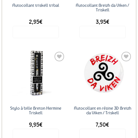
Autocollant triskell tribal
Autocollant Breizh da Viken /
Triskell
2,95
€
3,95
€
Voir le produit
Voir le produit
Ajouter
Ajouter
aux
aux
favoris
favoris
Stylo à bille Breton Hermine
Autocollant en résine 3D Breizh
Triskell
da Viken / Triskell
9,95
€
7,50
€
Voir le produit
Voir le produit