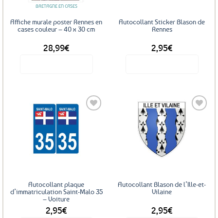
BRETAGNE EN CASES
Affiche murale poster Rennes en
Autocollant Sticker Blason de
cases couleur – 40 x 30 cm
Rennes
28,99
€
2,95
€
Voir le produit
Voir le produit
Ajouter
Ajouter
aux
aux
favoris
favoris
Autocollant plaque
Autocollant Blason de l’Ille-et-
d’immatriculation Saint-Malo 35
Vilaine
– Voiture
2,95
€
2,95
€