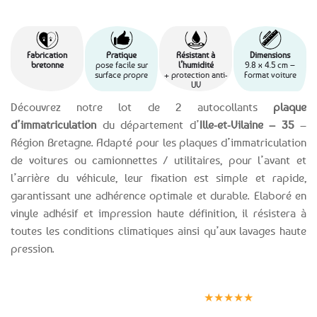
Fabrication
Pratique
Résistant à
Dimensions
bretonne
pose facile sur
l’humidité
9.8 x 4.5 cm –
surface propre
+ protection anti-
Format voiture
UV
Découvrez notre lot de 2 autocollants
plaque
d’immatriculation
du département d’
Ille-et-Vilaine – 35
–
Région Bretagne. Adapté pour les plaques d’immatriculation
de voitures ou camionnettes / utilitaires, pour l’avant et
l’arrière du véhicule, leur fixation est simple et rapide,
garantissant une adhérence optimale et durable. Elaboré en
vinyle adhésif et impression haute définition, il résistera à
toutes les conditions climatiques ainsi qu’aux lavages haute
pression.
Expédition le
Clients
Paiement
jour même
satisfaits
sécurisé
★★★★★
(voir conditions)