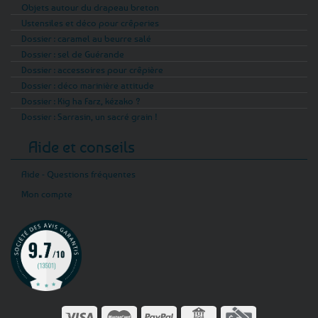
Objets autour du drapeau breton
Ustensiles et déco pour crêperies
Dossier : caramel au beurre salé
Dossier : sel de Guérande
Dossier : accessoires pour crêpière
Dossier : déco marinière attitude
Dossier : Kig ha Farz, kézako ?
Dossier : Sarrasin, un sacré grain !
Aide et conseils
Aide - Questions fréquentes
Mon compte