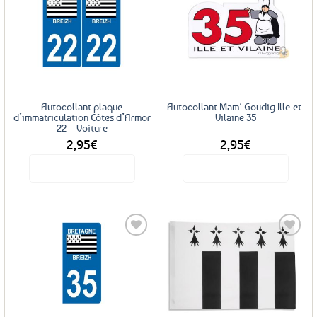
Ajouter
Ajouter
aux
aux
favoris
favoris
Autocollant plaque
Autocollant Mam’ Goudig Ille-et-
d’immatriculation Côtes d’Armor
Vilaine 35
22 – Voiture
2,95
€
2,95
€
Voir le produit
Voir le produit
Ajouter
Ajouter
aux
aux
favoris
favoris