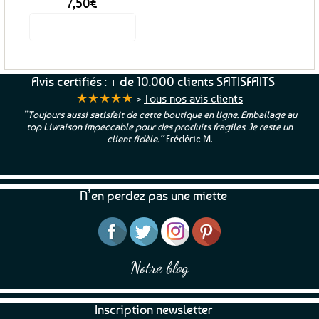
7,50
€
produit
Voir le produit
Ce
produit
a
Avis certifiés : + de 10.000 clients SATISFAITS
plusieurs
★★★★★
>
Tous nos avis clients
variations.
“Toujours aussi satisfait de cette boutique en ligne. Emballage au
Les
top Livraison impeccable pour des produits fragiles. Je reste un
options
client fidèle.”
Frédéric M.
peuvent
être
choisies
N’en perdez pas une miette
sur
la
page
du
produit
Notre blog
Inscription newsletter