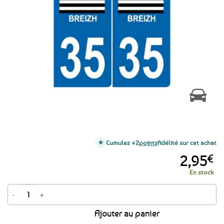
aux
favoris
Cumulez +2
points
fidélité sur cet achat
2,95
€
En stock
quantité de Autocollant plaque d'immatriculation Ille-et-Vilaine 35 - Voit
Ajouter au panier