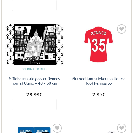
Voir le produit
Voir le produit
Ajouter
Ajouter
aux
aux
favoris
favoris
BRETAGNE EN CASES
Affiche murale poster Rennes
Autocollant sticker maillot de
noir et blanc – 40 x 30 cm
foot Rennes 35
28,99
€
2,95
€
Voir le produit
Voir le produit