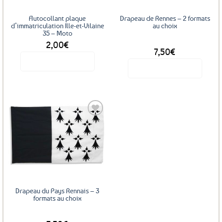
Autocollant plaque
Drapeau de Rennes – 2 formats
d’immatriculation Ille-et-Vilaine
au choix
35 – Moto
2,00
€
DÈS
7,50
€
Voir le produit
Voir le produit
Ce
produit
a
plusieurs
variations.
Les
Ajouter
options
aux
favoris
peuvent
être
choisies
sur
Drapeau du Pays Rennais – 3
la
formats au choix
page
DÈS
du