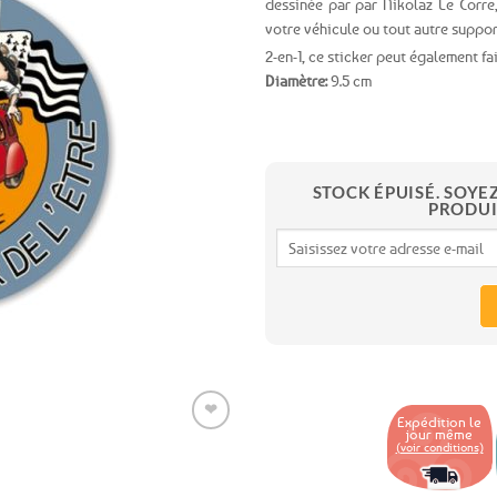
dessinée par par Nikolaz Le Corre, 
votre véhicule ou tout autre suppor
Ajouter
2-en-1, ce sticker peut également fa
aux
favoris
Diamètre:
9.5 cm
STOCK ÉPUISÉ. SOYE
PRODUI
❤
Expédition le
jour même
(voir conditions)
Ajouter