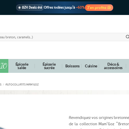
J’en profite 🐚
☀️ BZH Deals été
Offres iodées jusqu’à
–60%
🩷 CADEAU !
1 cadeau offert
dès 39€ d’achats
Voir cond. 🎁
📦 Livraison
En point relais dès
3,95€
seulement
Voir cond. 🚚
IO
Épicerie
Épicerie
Déco &
Boissons
Cuisine
salée
sucrée
accessoires
S
/
AUTOCOLLANTS MAM'GOZ
ton et fier de l’être
Revendiquez vos origines bretonnes
de la collection Mam’Goz “Breton 