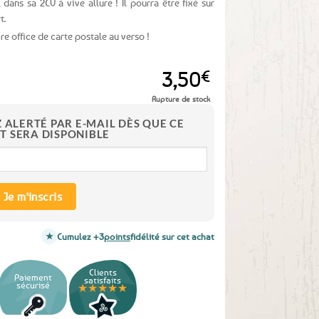
dans sa 2CV à vive allure ! Il pourra être fixé sur
t.
ire office de carte postale au verso !
3,50
€
Rupture de stock
Z ALERTÉ PAR E-MAIL DÈS QUE CE
T SERA DISPONIBLE
Je m'inscris
Cumulez +3
points
fidélité sur cet achat
Clients
Paiement
satisfaits
sécurisé
★★★★★