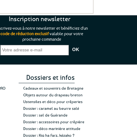
Inscription newsletter
scrivez-vous à notre newsletter et bénéficiez d'un
code de réduction exclusif
valable pour votre
prochaine commande
que je pouvais pas
“C’est agréable et tout aussi rassurant
“
 ;)
de constater qu’il n’y a pas de petite
l’oue
e de mon achat et
commande, mais un client à satisfaire.”
rapid
gez rien”
Jade C.
Guy H.
Vive 
Dossiers et infos
PRO
Cadeaux et souvenirs de Bretagne
Objets autour du drapeau breton
Ustensiles et déco pour crêperies
Dossier : caramel au beurre salé
Dossier : sel de Guérande
Dossier : accessoires pour crêpière
Dossier : déco marinière attitude
Dossier : Kig ha Farz, kézako ?