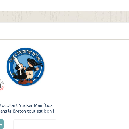
aux
favoris
Ajouter
aux
favoris
tocollant Sticker Mam’Goz –
ans le Breton tout est bon !
0
€
Voir le produit