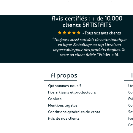
Avis certifiés : + de 10.000
clients SATISFAITS
★★★★★
>
Tous nos avis clients
ur. La Bretagne à
“Toujours aussi satisfait de cette boutique
en ligne. Emballage au top Livraison
 moi qui suis si loin
impeccable pour des produits fragiles. Je
e”
Cathy P.
reste un client fidèle.”
Frédéric M.
A propos
Qui sommes-nous ?
Li
Nos artisans et producteurs
Co
Cookies
Fa
Mentions légales
Co
Conditions générales de vente
Sa
Avis de nos clients
Fo
Pa