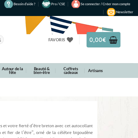
Besoin d’aide ?
Pro / CSE
Se connecter / Créer mon compte
Newsletter
0,00
€
FAVORIS
Autour de la
Beauté &
Coffrets
Artisans
fête
bien-être
cadeaux
 et votre fierté d’être breton avec cet autocollant
et fier de l’être”, orné de la célèbre bigoudène