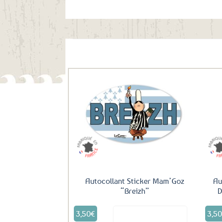
Ils ont aussi le vent en poupe !
Ajouter
aux
favoris
Autocollant Sticker Mam’Goz
Au
“Breizh”
D
3,50
€
3,5
Voir le produit