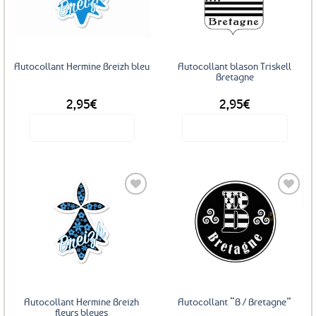
aux
aux
favoris
favoris
Autocollant Hermine Breizh bleu
Autocollant blason Triskell
Bretagne
2,95
€
2,95
€
Voir le produit
Voir le produit
Ajouter
Ajouter
aux
aux
favoris
favoris
Autocollant Hermine Breizh
Autocollant “B / Bretagne”
fleurs bleues