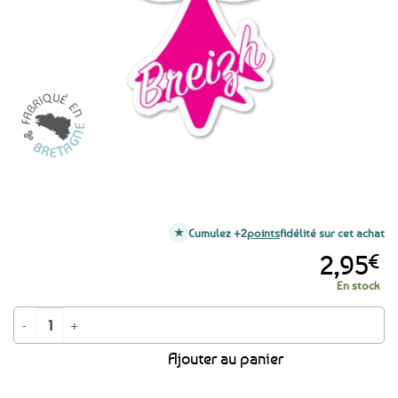
favoris
Cumulez +2
points
fidélité sur cet achat
2,95
€
En stock
quantité de Autocollant Hermine Breizh rose
Ajouter au panier