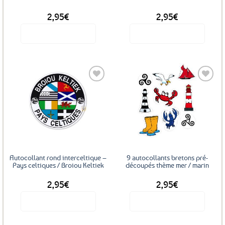
2,95
€
2,95
€
Voir le produit
Voir le produit
Ajouter
Ajouter
aux
aux
favoris
favoris
Autocollant rond interceltique –
9 autocollants bretons pré-
Pays celtiques / Broiou Keltiek
découpés thème mer / marin
2,95
€
2,95
€
Voir le produit
Voir le produit