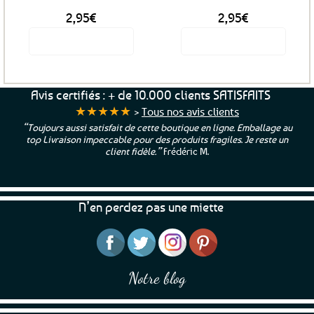
2,95
€
2,95
€
Voir le produit
Voir le produit
Avis certifiés : + de 10.000 clients SATISFAITS
★★★★★
>
Tous nos avis clients
aussi satisfait de cette boutique en ligne. Emballage au
“Une boutique
ison impeccable pour des produits fragiles. Je reste un
et beaux pr
client fidèle.”
Frédéric M.
N’en perdez pas une miette
Notre blog