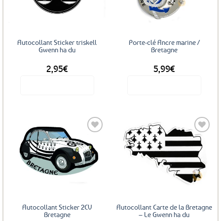
favoris
favoris
Autocollant Sticker triskell
Porte-clé Ancre marine /
Gwenn ha du
Bretagne
2,95
€
5,99
€
Voir le produit
Voir le produit
Ajouter
Ajouter
aux
aux
favoris
favoris
Autocollant Sticker 2CV
Autocollant Carte de la Bretagne
Bretagne
– Le Gwenn ha du