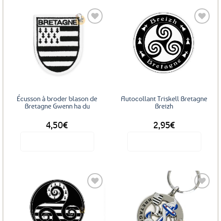
Ajouter
Ajouter
aux
aux
favoris
favoris
Écusson à broder blason de
Autocollant Triskell Bretagne
Bretagne Gwenn ha du
Breizh
4,50
€
2,95
€
Voir le produit
Voir le produit
Ajouter
Ajouter
aux
aux