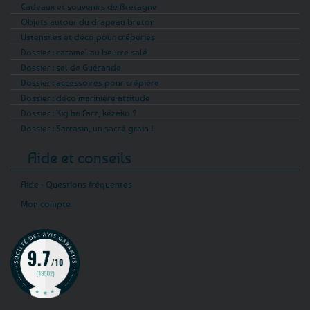
Cadeaux et souvenirs de Bretagne
Objets autour du drapeau breton
Ustensiles et déco pour crêperies
Dossier : caramel au beurre salé
Dossier : sel de Guérande
Dossier : accessoires pour crêpière
Dossier : déco marinière attitude
Dossier : Kig ha Farz, kézako ?
Dossier : Sarrasin, un sacré grain !
Aide et conseils
Aide - Questions fréquentes
Mon compte