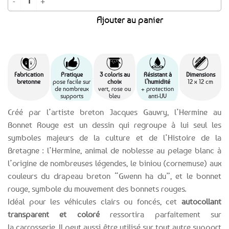
Ajouter au panier
Fabrication
Pratique
3 coloris au
Résistant à
Dimensions
bretonne
pose facile sur
choix
l’humidité
12 x 12 cm
de nombreux
vert, rose ou
+ protection
supports
bleu
anti-UV
Créé par l’artiste breton Jacques Gauvry, l’Hermine au
Bonnet Rouge est un dessin qui regroupe à lui seul les
symboles majeurs de la culture et de l’Histoire de la
Bretagne : l’Hermine, animal de noblesse au pelage blanc à
l’origine de nombreuses légendes, le biniou (cornemuse) aux
couleurs du drapeau breton “Gwenn ha du”, et le bonnet
rouge, symbole du mouvement des bonnets rouges.
Idéal pour les véhicules clairs ou foncés, cet
autocollant
transparent et coloré
ressortira parfaitement sur
la carrosserie. Il peut aussi être utilisé sur tout autre support