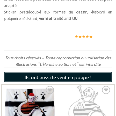
adapté.
Sticker prédécoupé aux formes du dessin, élaboré en
polymère résistant,
verni et traité anti-UV
Expédition le
Clients
Paiement
jour même
satisfaits
sécurisé
★★★★★
(voir conditions)
Tous droits réservés – Toute reproduction ou utilisation des
illustrations “L’Hermine au Bonnet” est interdite
Ils ont aussi le vent en poupe !
Ajouter
Ajouter
aux
aux
favoris
favoris