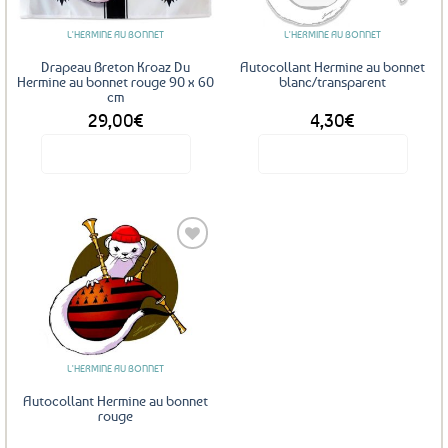
L'HERMINE AU BONNET
L'HERMINE AU BONNET
Drapeau Breton Kroaz Du
Autocollant Hermine au bonnet
Hermine au bonnet rouge 90 x 60
blanc/transparent
cm
29,00
€
4,30
€
Voir le produit
Voir le produit
Ajouter
aux
favoris
L'HERMINE AU BONNET
Autocollant Hermine au bonnet
rouge