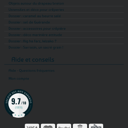
Objets autour du drapeau breton
Ustensiles et déco pour crêperies
Dossier : caramel au beurre salé
Dossier : sel de Guérande
Dossier : accessoires pour crêpière
Dossier : déco marinière attitude
Dossier : Kig ha Farz, kézako ?
Dossier : Sarrasin, un sacré grain !
Aide et conseils
Aide - Questions fréquentes
Mon compte