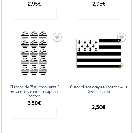
2,95
€
2,95
€
Voir le produit
Voir le produit
Ajouter
Ajouter
aux
aux
favoris
favoris
Planche de 15 autocollants /
Autocollant drapeau breton – Le
étiquettes rondes drapeau
Gwenn ha du
breton
6,50
€
DÈS
2,50
€
Voir le produit
Voir le produit
Ce
produit