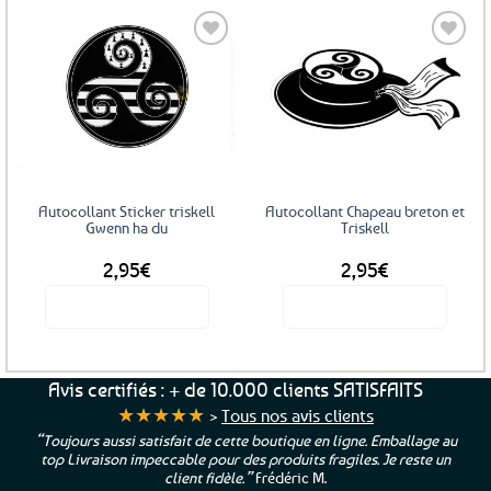
a
plusieurs
variations.
Les
Ajouter
Ajouter
options
aux
aux
favoris
favoris
peuvent
être
choisies
sur
Autocollant Sticker triskell
Autocollant Chapeau breton et
la
Gwenn ha du
Triskell
page
2,95
€
2,95
€
du
produit
Voir le produit
Voir le produit
Avis certifiés : + de 10.000 clients SATISFAITS
★★★★★
>
Tous nos avis clients
“Toujours aussi satisfait de cette boutique en ligne. Emballage au
top Livraison impeccable pour des produits fragiles. Je reste un
client fidèle.”
Frédéric M.