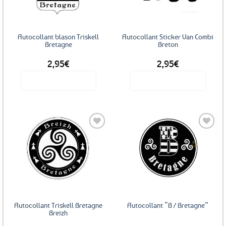
Autocollant blason Triskell
Autocollant Sticker Van Combi
Bretagne
Breton
2,95
€
2,95
€
Voir le produit
Voir le produit
Ajouter
Ajouter
aux
aux
favoris
favoris
Autocollant Triskell Bretagne
Autocollant “B / Bretagne”
Breizh