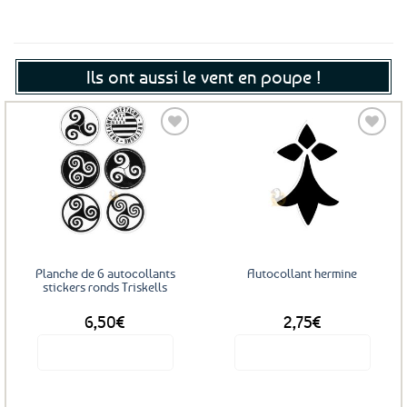
Ils ont aussi le vent en poupe !
Ajouter
Ajouter
aux
aux
favoris
favoris
Planche de 6 autocollants
Autocollant hermine
stickers ronds Triskells
6,50
€
2,75
€
Voir le produit
Voir le produit