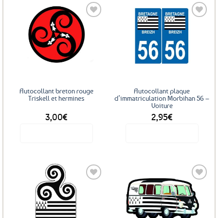
Ajouter
Ajouter
aux
aux
favoris
favoris
Autocollant breton rouge
Autocollant plaque
Triskell et hermines
d’immatriculation Morbihan 56 –
Voiture
3,00
€
2,95
€
Voir le produit
Voir le produit
Ajouter
Ajouter
aux
aux
favoris
favoris