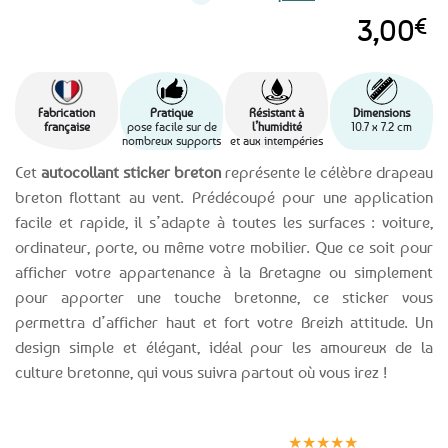
3,00
€
Fabrication
Pratique
Résistant à
Dimensions
française
pose facile sur de
l’humidité
10.7 x 7.2 cm
nombreux supports
et aux intempéries
Cet
autocollant sticker breton
représente le célèbre drapeau
breton flottant au vent. Prédécoupé pour une application
facile et rapide, il s’adapte à toutes les surfaces : voiture,
ordinateur, porte, ou même votre mobilier. Que ce soit pour
afficher votre appartenance à la Bretagne ou simplement
pour apporter une touche bretonne, ce sticker vous
permettra d’afficher haut et fort votre Breizh attitude. Un
design simple et élégant, idéal pour les amoureux de la
culture bretonne, qui vous suivra partout où vous irez !
Expédition le
Clients
Paiement
jour même
satisfaits
sécurisé
★★★★★
(voir conditions)