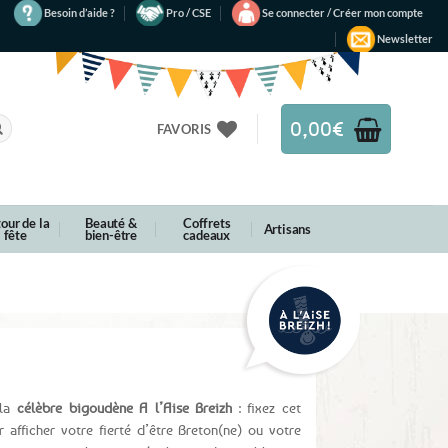
Besoin d’aide ?
Pro / CSE
Se connecter / Créer mon compte
Newsletter
0,00
€
FAVORIS
our de la
Beauté &
Coffrets
Artisans
fête
bien-être
cadeaux
 la
célèbre bigoudène A l’Aise Breizh
: fixez cet
 afficher votre fierté d’être Breton(ne) ou votre