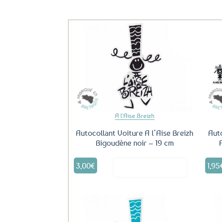
Ils ont aussi le vent en poupe !
Ajouter
aux
favoris
A l'Aise Breizh
Autocollant Voiture A l’Aise Breizh
Auto
Bigoudène noir – 19 cm
3,00
€
1,95
Voir le produit