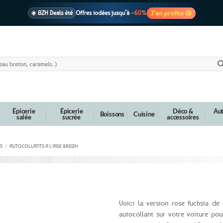
J’en profite 🐚
☀️ BZH Deals été
Offres iodées jusqu’à
–60%
🩷 CADEAU !
1 cadeau offert
dès 39€ d’achats
Voir cond. 🎁
📦 Livraison
En point relais dès
3,95€
seulement
Voir cond. 🚚
Épicerie
Épicerie
Déco &
Aut
Boissons
Cuisine
salée
sucrée
accessoires
S
/
AUTOCOLLANTS A L'AISE BREIZH
zh Bigoudène rose fuschia – 19 cm
Voici la version rose fuchsia de
autocollant sur votre voiture pour