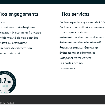
Nos engagements
Nos services
vraison
Cadeaux/paniers gourmands CE/
lis soignés et écologiques
Cadeaux d’accueil hébergements
touristiques bretons
brication bretonne et française
Paiement par chèque ou virement
nfidentialité de vos données
Paiement mandat administratif
tisfait ou remboursé
Retrait gratuit sur Guingamp
rmulaire de rétractation
Evénements et cérémonies
iement sécurisé
Composez votre coffret
Les codes promo
Nos univers
OAR
(+ d'infos)