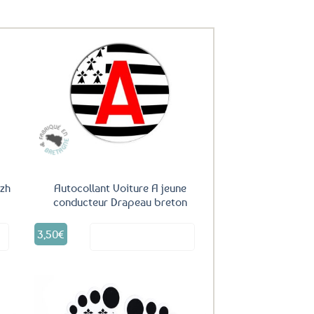
uter
Ajouter
ux
aux
oris
favoris
izh
Autocollant Voiture A jeune
conducteur Drapeau breton
3,50
€
it
Voir le produit