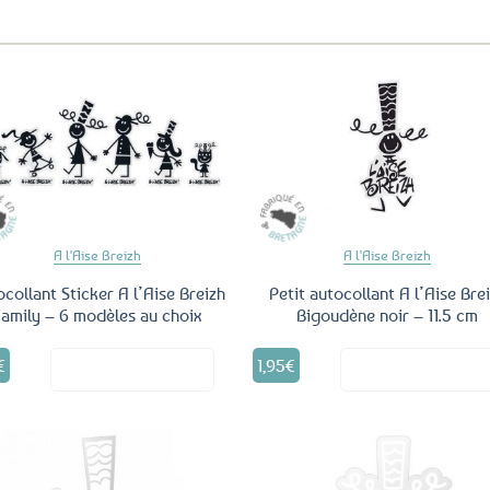
Ajouter
Ajo
aux
a
favoris
fav
A l'Aise Breizh
A l'Aise Breizh
collant Sticker A l’Aise Breizh
Petit autocollant A l’Aise Bre
Family – 6 modèles au choix
Bigoudène noir – 11.5 cm
Ce
€
1,95
€
Voir le produit
Voir le produ
produit
a
plusieurs
variations.
Les
options