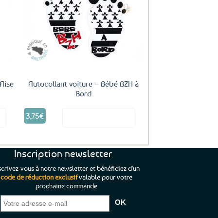
uter
Ajouter
ux
aux
oris
favoris
’Aise
Autocollant voiture – Bébé BZH à
Bord
3,75
€
it
Voir le produit
Inscription newsletter
scrivez-vous à notre newsletter et bénéficiez d'un
code de réduction exclusif
valable pour votre
prochaine commande
que je pouvais pas
“C’est agréable et tout aussi rassurant
“
 ;)
de constater qu’il n’y a pas de petite
l’oue
e de mon achat et
commande, mais un client à satisfaire.”
rapid
gez rien”
Jade C.
Guy H.
Vive 