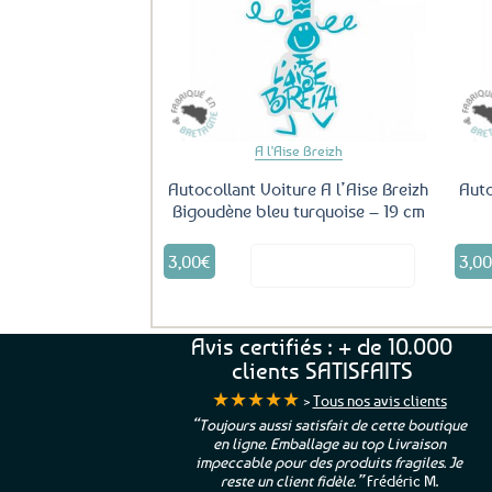
Ajouter
aux
favoris
A l'Aise Breizh
Autocollant Voiture A l’Aise Breizh
Auto
Bigoudène bleu turquoise – 19 cm
3,00
€
3,0
Voir le produit
Avis certifiés : + de 10.000
clients SATISFAITS
★★★★★
>
Tous nos avis clients
ur. La Bretagne à
“Toujours aussi satisfait de cette boutique
en ligne. Emballage au top Livraison
 moi qui suis si loin
impeccable pour des produits fragiles. Je
e”
Cathy P.
reste un client fidèle.”
Frédéric M.