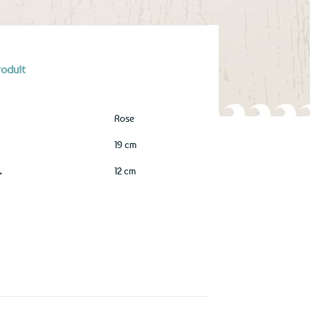
roduit
Rose
19 cm
.
12 cm