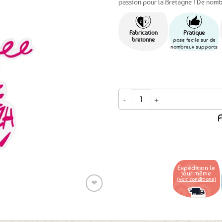
passion pour la Bretagne ! De nomb
Ajouter
aux
Fabrication
Pratique
favoris
bretonne
pose facile sur de
nombreux supports
quantité de Autocollant Voiture A l
A
Expédition le
jour même
(voir conditions)
❤
Ajouter