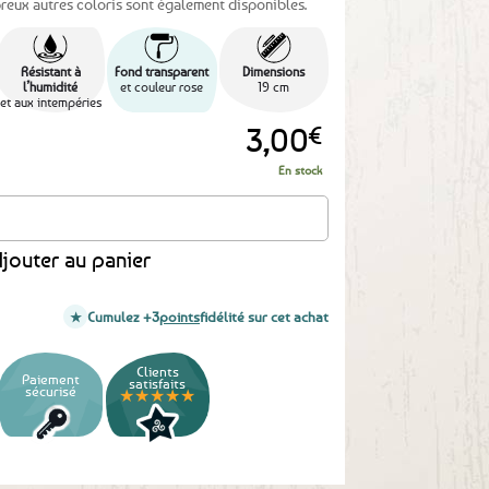
reux autres coloris sont également disponibles.
Résistant à
Fond transparent
Dimensions
l’humidité
et couleur rose
19 cm
et aux intempéries
3,00
€
En stock
’Aise Breizh Bigoudène rose fuschia - 19 cm
jouter au panier
Cumulez +3
points
fidélité sur cet achat
Clients
Paiement
satisfaits
sécurisé
★★★★★