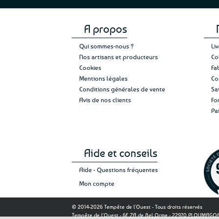
A propos
Qui sommes-nous ?
Li
Nos artisans et producteurs
Co
Cookies
Fa
Mentions légales
Co
Conditions générales de vente
Sa
Avis de nos clients
Fo
Pa
Aide et conseils
Aide - Questions fréquentes
Mon compte
© 2014-2026 Tempête de l'Ouest - Tous droits réservés
Tempête de l'Ouest - 6E ZA de Bel Orme - 22970 PLOUMAG