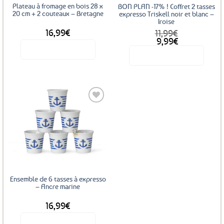
Plateau à fromage en bois 28 x
BON PLAN -17% ! Coffret 2 tasses
20 cm + 2 couteaux – Bretagne
expresso Triskell noir et blanc –
Iroise
16,99
€
11,99
€
Le
Le
9,99
€
prix
prix
Voir le produit
Voir le produit
initial
actuel
était :
est :
11,99€.
9,99€.
Ajouter
aux
favoris
Ensemble de 6 tasses à expresso
– Ancre marine
16,99
€
Voir le produit