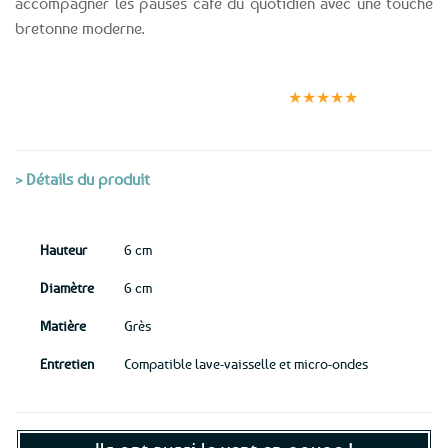
accompagner les pauses café du quotidien avec une touche
bretonne moderne.
Expédition le
Clients
Paiement
jour même
satisfaits
sécurisé
★★★★★
(voir conditions)
> Détails du produit
Hauteur
6 cm
Diamètre
6 cm
Matière
Grès
Entretien
Compatible lave-vaisselle et micro-ondes