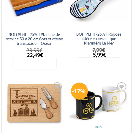
Ajouter
Ajouter
aux
aux
favoris
favoris
BON PLAN -25% ! Repose
BON PLAN -25% ! Planche de
cuillère en céramique –
service 30 x 20 cm Bois et résine
Marinière La Mer
translucide – Océan
7,99
€
29,99
€
Le
Le
Le
Le
5,99
€
22,49
€
prix
prix
prix
prix
Voir le produit
Voir le produit
initial
actuel
initial
actuel
était :
est :
était :
est :
7,99€.
5,99€.
29,99€.
22,49€.
17%
Ajouter
Ajouter
aux
aux
favoris
favoris
IROISE