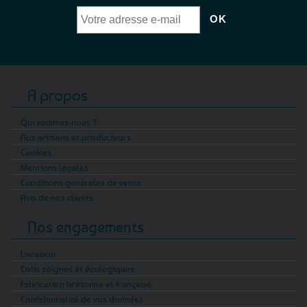
A propos
Qui sommes-nous ?
Nos artisans et producteurs
Cookies
Mentions légales
Conditions générales de vente
Avis de nos clients
Nos engagements
Livraison
Colis soignés et écologiques
Fabrication bretonne et française
Confidentialité de vos données