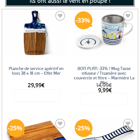
Ils ont aussi le vent en poupe !
33%
Ajouter
Ajouter
aux
aux
favoris
favoris
Planche de service apéritif en
BON PLAN -33% ! Mug Tasse
bois 38 x 18 cm – Effet Mer
infuseur / Tisanière avec
couvercle et filtre – Marinière La
Mer
29,99
€
14,99
€
Le
Le
9,99
€
prix
prix
Voir le produit
Voir le produit
initial
actuel
était :
est :
14,99€.
9,99€.
25%
25%