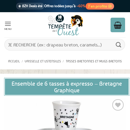
Passer
J’en profite 🐚
☀️ BZH Deals été
Offres iodées jusqu’à
–60%
au
contenu
🩷 CADEAU !
1 cadeau offert
dès 39€ d’achats
Voir cond. 🎁
MENU
📦 Livraison
En point relais dès
3,95€
seulement
Voir cond. 🚚
Recherche
pour :
ACCUEIL
/
VAISSELLE ET USTENSILES
/
TASSES BRETONNES ET MUGS BRETONS
Ensemble de 6 tasses à expresso – Bretagne
Graphique
Ajouter