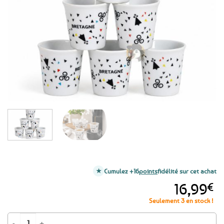
aux
favoris
Cumulez +16
points
fidélité sur cet achat
16,99
€
Seulement 3 en stock !
quantité de Ensemble de 6 tasses à expresso - Bretagne Graphique