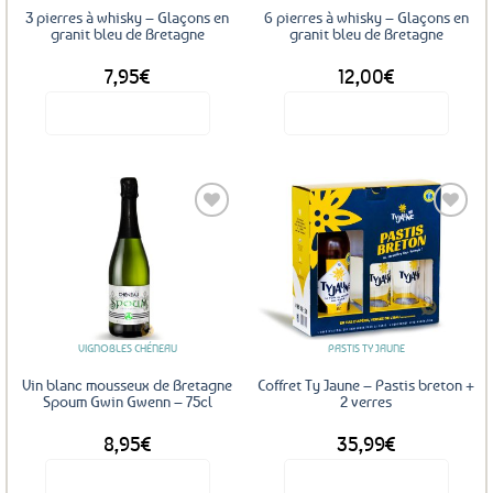
3 pierres à whisky – Glaçons en
6 pierres à whisky – Glaçons en
granit bleu de Bretagne
granit bleu de Bretagne
7,95
€
12,00
€
Voir le produit
Voir le produit
Ajouter
Ajouter
aux
aux
favoris
favoris
VIGNOBLES CHÉNEAU
PASTIS TY JAUNE
Vin blanc mousseux de Bretagne
Coffret Ty Jaune – Pastis breton +
Spoum Gwin Gwenn – 75cl
2 verres
8,95
€
35,99
€
Voir le produit
Voir le produit