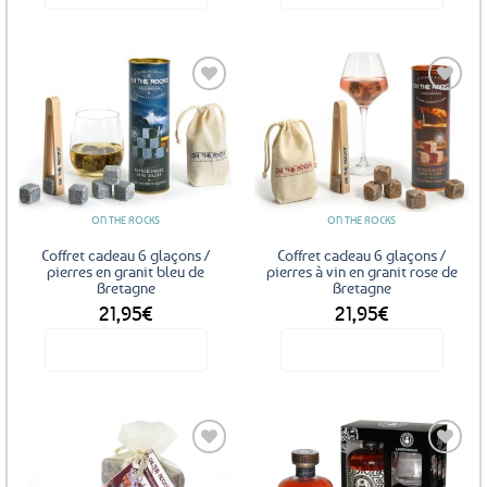
Ajouter
Ajouter
aux
aux
favoris
favoris
ON THE ROCKS
ON THE ROCKS
Coffret cadeau 6 glaçons /
Coffret cadeau 6 glaçons /
pierres en granit bleu de
pierres à vin en granit rose de
Bretagne
Bretagne
21,95
€
21,95
€
Voir le produit
Voir le produit