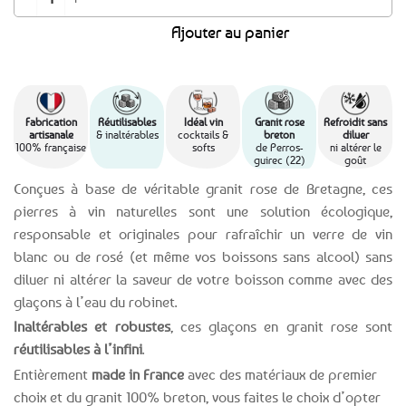
Ajouter au panier
Fabrication
Réutilisables
Idéal vin
Granit rose
Refroidit sans
artisanale
& inaltérables
cocktails &
breton
diluer
100% française
softs
de Perros-
ni altérer le
guirec (22)
goût
Conçues à base de véritable granit rose de Bretagne, ces
pierres à vin naturelles sont une solution écologique,
responsable et originales pour rafraîchir un verre de vin
blanc ou de rosé (et même vos boissons sans alcool) sans
diluer ni altérer la saveur de votre boisson comme avec des
glaçons à l’eau du robinet.
Inaltérables et robustes
, ces glaçons en granit rose sont
réutilisables à l’infini
.
Entièrement
made in France
avec des matériaux de premier
choix et du granit 100% breton, vous faites le choix d’opter