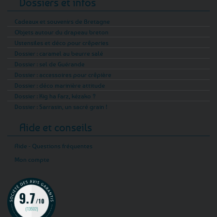
Dossiers et infos
Cadeaux et souvenirs de Bretagne
Objets autour du drapeau breton
Ustensiles et déco pour crêperies
Dossier : caramel au beurre salé
Dossier : sel de Guérande
Dossier : accessoires pour crêpière
Dossier : déco marinière attitude
Dossier : Kig ha Farz, kézako ?
Dossier : Sarrasin, un sacré grain !
Aide et conseils
Aide - Questions fréquentes
Mon compte