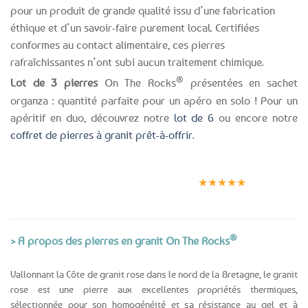
pour un produit de grande qualité issu d’une fabrication
éthique et d’un savoir-faire purement local. Certifiées
conformes au contact alimentaire, ces pierres
rafraîchissantes n’ont subi aucun traitement chimique.
®
Lot de 3 pierres
On The Rocks
présentées en sachet
organza : quantité parfaite pour un apéro en solo ! Pour un
apéritif en duo, découvrez notre
lot de 6
ou encore notre
coffret de pierres à granit prêt-à-offrir
.
Expédition le
Clients
Paiement
jour même
satisfaits
sécurisé
★★★★★
(voir conditions)
®
> A propos des pierres en granit On The Rocks
Vallonnant la Côte de granit rose dans le nord de la Bretagne, le granit
rose est une pierre aux excellentes propriétés thermiques,
sélectionnée pour son homogénéité et sa résistance au gel et à