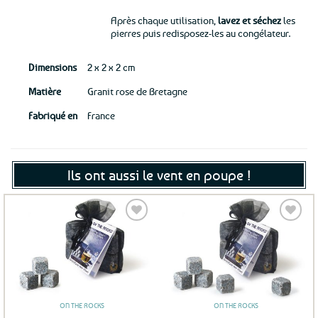
Après chaque utilisation,
lavez et séchez
les
pierres puis redisposez-les au congélateur.
Dimensions
2 x 2 x 2 cm
Matière
Granit rose de Bretagne
Fabriqué en
France
Ils ont aussi le vent en poupe !
Ajouter
Ajouter
aux
aux
favoris
favoris
ON THE ROCKS
ON THE ROCKS