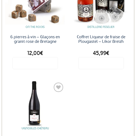
Ajouter
Ajouter
aux
aux
favoris
favoris
ON THE ROCKS
DISTILLERIE FISSELIER
6 pierres à vin – Glaçons en
Coffret Liqueur de fraise de
granit rose de Bretagne
Plougastel – Likor Breizh
12,00
€
45,99
€
Voir le produit
Voir le produit
Ajouter
aux
favoris
VIGNOBLES CHÉNEAU