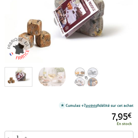
aux
favoris
Cumulez +7
points
fidélité sur cet achat
7,95
€
En stock
quantité de 3 pierres à vin – Glaçons en granit rose de Bretagne