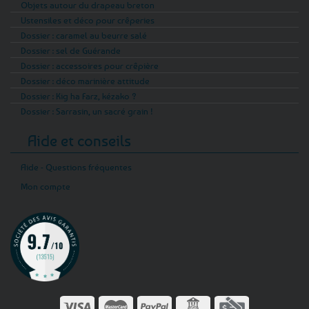
Objets autour du drapeau breton
Ustensiles et déco pour crêperies
Dossier : caramel au beurre salé
Dossier : sel de Guérande
Dossier : accessoires pour crêpière
Dossier : déco marinière attitude
Dossier : Kig ha Farz, kézako ?
Dossier : Sarrasin, un sacré grain !
Aide et conseils
Aide - Questions fréquentes
Mon compte