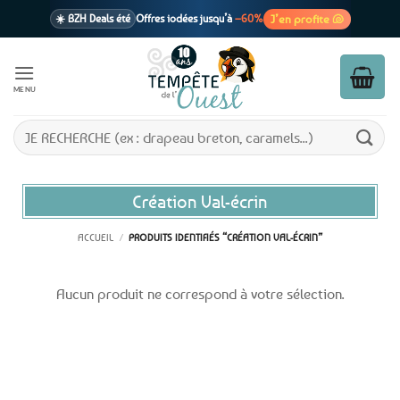
Passer
J’en profite 🐚
☀️ BZH Deals été
Offres iodées jusqu’à
–60%
au
contenu
🩷 CADEAU !
1 cadeau offert
dès 39€ d’achats
Voir cond. 🎁
MENU
📦 Livraison
En point relais dès
3,95€
seulement
Voir cond. 🚚
Recherche
pour :
Création Val-écrin
ACCUEIL
/
PRODUITS IDENTIFIÉS “CRÉATION VAL-ÉCRIN”
Aucun produit ne correspond à votre sélection.