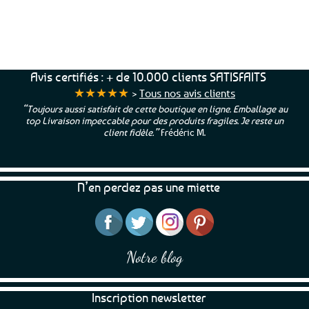
Service Client
Livraison
Paiements
Clients
Offerte
Sécurisés
Satisfaits
dès
100%
à votre écoute !
69€ d’achats
★★★★★
Avis certifiés : + de 10.000 clients SATISFAITS
★★★★★
>
Tous nos avis clients
“Toujours aussi satisfait de cette boutique en ligne. Emballage au
top Livraison impeccable pour des produits fragiles. Je reste un
client fidèle.”
Frédéric M.
N’en perdez pas une miette
Notre blog
Inscription newsletter