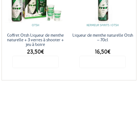
Ajouter
Ajouter
aux
aux
favoris
favoris
OTSH
KERMEUR SPIRITS | OTSH
Coffret Otsh Liqueur de menthe
Liqueur de menthe naturelle Otsh
naturelle + 3 verres à shooter +
– 70cl
jeu à boire
23,50
€
16,50
€
Voir le produit
Voir le produit
Service Client
Livraison
Paiements
Clients
Offerte
Sécurisés
Satisfaits
dès
100%
à votre écoute !
69€ d’achats
★★★★★