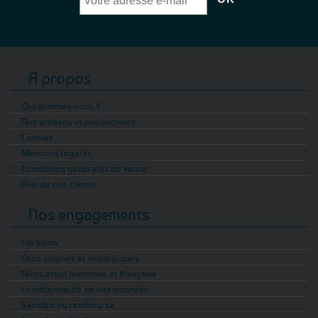
A propos
Qui sommes-nous ?
Nos artisans et producteurs
Cookies
Mentions légales
Conditions générales de vente
Avis de nos clients
Nos engagements
Livraison
Colis soignés et écologiques
Fabrication bretonne et française
Confidentialité de vos données
Satisfait ou remboursé