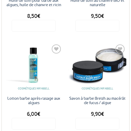
Huile de soin pour barbe aux
Huile de soin au chanvre BIO et
algues, huile de chanvre et ricin
naturelle
8,50
€
9,50
€
Voir le produit
Voir le produit
Ajouter
Ajouter
aux
aux
favoris
favoris
COSMÉTIQUES MA KIBELL
COSMÉTIQUES MA KIBELL
Lotion barbe après-rasage aux
Savon à barbe Breizh au macérât
algues
de fucus / algue
6,00
€
9,90
€
Voir le produit
Voir le produit