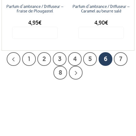
Parfum d’ambiance / Diffuseur –
Parfum d’ambiance / Diffuseur –
Fraise de Plougastel
Caramel au beurre salé
4,95
€
4,90
€
Voir le produit
Voir le produit
1
2
3
4
5
6
7
8
Service Client
Livraison
Paiements
Clients
Offerte
Sécurisés
Satisfaits
dès
100%
à votre écoute !
69€ d’achats
★★★★★