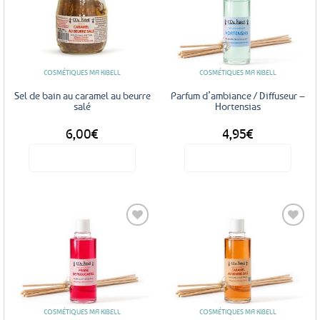
Ajouter
Ajouter
aux
aux
favoris
favoris
COSMÉTIQUES MA KIBELL
COSMÉTIQUES MA KIBELL
Sel de bain au caramel au beurre
Parfum d’ambiance / Diffuseur –
salé
Hortensias
6,00
€
4,95
€
Voir le produit
Voir le produit
Ajouter
Ajouter
aux
aux
favoris
favoris
COSMÉTIQUES MA KIBELL
COSMÉTIQUES MA KIBELL