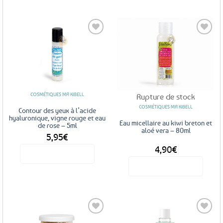
Ajouter
Ajouter
aux
aux
favoris
favoris
COSMÉTIQUES MA KIBELL
Rupture de stock
COSMÉTIQUES MA KIBELL
Contour des yeux à l’acide
hyaluronique, vigne rouge et eau
Eau micellaire au kiwi breton et
de rose – 5ml
aloé vera – 80ml
5,95
€
4,90
€
Voir le produit
Voir le produit