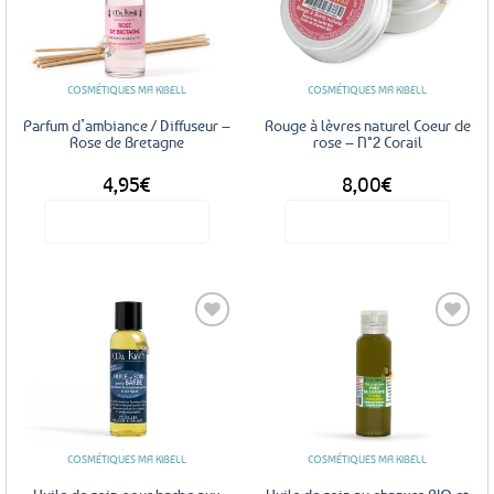
Ajouter
Ajouter
aux
aux
favoris
favoris
COSMÉTIQUES MA KIBELL
COSMÉTIQUES MA KIBELL
Parfum d’ambiance / Diffuseur –
Rouge à lèvres naturel Coeur de
Rose de Bretagne
rose – N°2 Corail
4,95
€
8,00
€
Voir le produit
Voir le produit
Ajouter
Ajouter
aux
aux
favoris
favoris
COSMÉTIQUES MA KIBELL
COSMÉTIQUES MA KIBELL