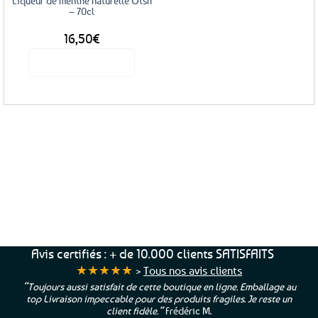
Liqueur de menthe naturelle Otsh
– 70cl
16,50
€
Voir le produit
Service Client
Livraison
Paiements
Clients
Offerte
Sécurisés
Satisfaits
dès
100%
à votre écoute !
69€ d’achats
★★★★★
Avis certifiés : + de 10.000 clients SATISFAITS
★★★★★
>
Tous nos avis clients
“Toujours aussi satisfait de cette boutique en ligne. Emballage au
top Livraison impeccable pour des produits fragiles. Je reste un
client fidèle.”
Frédéric M.