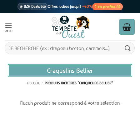
Passer
J’en profite 🐚
☀️ BZH Deals été
Offres iodées jusqu’à
–60%
au
contenu
🩷 CADEAU !
1 cadeau offert
dès 39€ d’achats
Voir cond. 🎁
MENU
📦 Livraison
En point relais dès
3,95€
seulement
Voir cond. 🚚
Recherche
pour :
Craquelins Bellier
ACCUEIL
/
PRODUITS IDENTIFIÉS “CRAQUELINS BELLIER”
Aucun produit ne correspond à votre sélection.