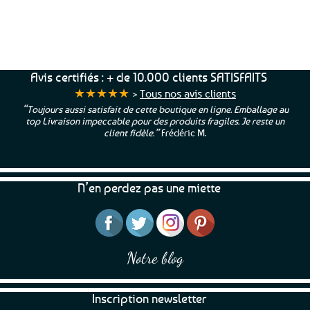
Service Client
Livraison
Paiements
Clients
Offerte
Sécurisés
Satisfaits
dès
100%
à votre écoute !
69€ d’achats
★★★★★
Avis certifiés : + de 10.000 clients SATISFAITS
★★★★★
>
Tous nos avis clients
“Toujours aussi satisfait de cette boutique en ligne. Emballage au
top Livraison impeccable pour des produits fragiles. Je reste un
client fidèle.”
Frédéric M.
N’en perdez pas une miette
Notre blog
Inscription newsletter