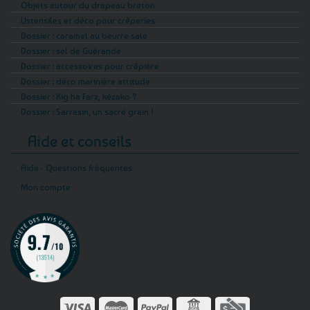
Objets autour du drapeau breton
Ustensiles et déco pour crêperies
Dossier : caramel au beurre salé
Dossier : sel de Guérande
Dossier : accessoires pour crêpière
Dossier : déco marinière attitude
Dossier : Kig ha Farz, kézako ?
Dossier : Sarrasin, un sacré grain !
Aide et conseils
Aide - Questions fréquentes
Mon compte