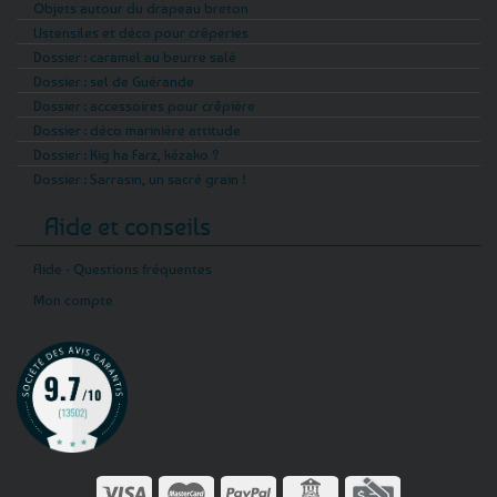
Objets autour du drapeau breton
Ustensiles et déco pour crêperies
Dossier : caramel au beurre salé
Dossier : sel de Guérande
Dossier : accessoires pour crêpière
Dossier : déco marinière attitude
Dossier : Kig ha Farz, kézako ?
Dossier : Sarrasin, un sacré grain !
Aide et conseils
Aide - Questions fréquentes
Mon compte