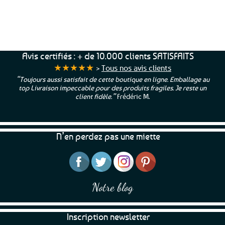
Service Client
Livraison
Paiements
Clients
Offerte
Sécurisés
Satisfaits
dès
100%
à votre écoute !
69€ d’achats
★★★★★
Avis certifiés : + de 10.000 clients SATISFAITS
★★★★★
>
Tous nos avis clients
“Toujours aussi satisfait de cette boutique en ligne. Emballage au
top Livraison impeccable pour des produits fragiles. Je reste un
client fidèle.”
Frédéric M.
N’en perdez pas une miette
Notre blog
Inscription newsletter