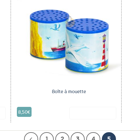
outer
Ajouter
aux
aux
voris
favoris
Boîte à mouette
8,50
€
it
Voir le produit
1
2
3
4
5