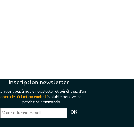
Satisfaits
Clients
★★★★★
Inscription newsletter
scrivez-vous à notre newsletter et bénéficiez d'un
code de réduction exclusif
valable pour votre
prochaine commande
out aussi rassurant
“Tout est parfait chez tempête de
“A
j
’y a pas de petite
l’ouest, le choix est immense, la livraison
d’
ient à satisfaire.”
rapide. Que du bonheur et de la qualité.
d
H.
Vive la Bretagne et les Bretons.”
Anne L.