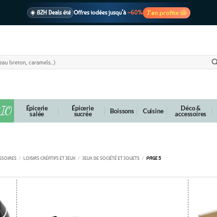
J’en profite 🐚
☀️ BZH Deals été
Offres iodées jusqu’à
–60%
🩷 CADEAU !
1 cadeau offert
dès 39€ d’achats
Voir cond. 🎁
📦 Livraison
En point relais dès
3,95€
seulement
Voir cond. 🚚
IO
Épicerie
Épicerie
Déco &
Boissons
Cuisine
salée
sucrée
accessoires
Jeux de société et jouets
SSOIRES
/
LOISIRS CRÉATIFS ET JEUX
/
JEUX DE SOCIÉTÉ ET JOUETS
/
PAGE 5
outer
Ajouter