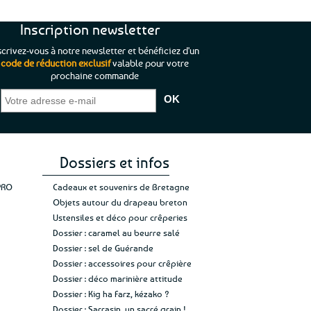
Inscription newsletter
scrivez-vous à notre newsletter et bénéficiez d'un
code de réduction exclusif
valable pour votre
prochaine commande
que je pouvais pas
“C’est agréable et tout aussi rassurant
“
 ;)
de constater qu’il n’y a pas de petite
l’oue
e de mon achat et
commande, mais un client à satisfaire.”
rapid
gez rien”
Jade C.
Guy H.
Vive 
Dossiers et infos
PRO
Cadeaux et souvenirs de Bretagne
Objets autour du drapeau breton
Ustensiles et déco pour crêperies
Dossier : caramel au beurre salé
Dossier : sel de Guérande
Dossier : accessoires pour crêpière
Dossier : déco marinière attitude
Dossier : Kig ha Farz, kézako ?
Dossier : Sarrasin, un sacré grain !