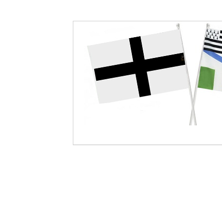
Offerte
Livraison
dès
69€ d’achats