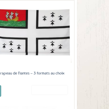
Ajouter
aux
favoris
rapeau de Nantes – 3 formats au choix
Ce
Voir le produit
produit
€
a
plusieurs
variations.