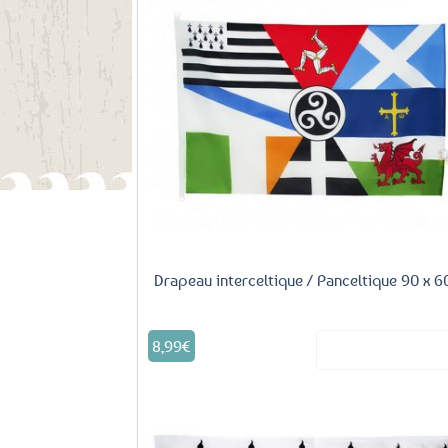
Aj
fa
Drapeau interceltique / Panceltique 90 x 6
8,99
€
Voir le produ