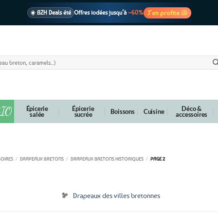
J’en profite 🐚
☀️ BZH Deals été
Offres iodées jusqu’à
–60%
🩷 CADEAU !
1 cadeau offert
dès 39€ d’achats
Voir cond. 🎁
📦 Livraison
En point relais dès
3,95€
seulement
Voir cond. 🚚
IO
Épicerie
Épicerie
Déco &
Boissons
Cuisine
salée
sucrée
accessoires
rapeaux bretons historiques
SOIRES
/
DRAPEAUX BRETONS
/
DRAPEAUX BRETONS HISTORIQUES
/
PAGE 2
Drapeaux des villes bretonnes