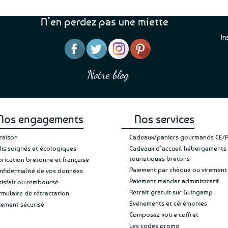
N’en perdez pas une miette
In
“J’ai mis 5 étoiles parce 
“Une boutique que je recommande pour
en mettre 6
leur sérieux, des bons et beaux produits
Notre blog
Je suis plus que satisfait
et une équipe à l’écoute :-)”
Patricia M.
de ma livraison. Ne chan
Nos engagements
Nos services
vraison
Cadeaux/paniers gourmands CE/
lis soignés et écologiques
Cadeaux d’accueil hébergements
touristiques bretons
brication bretonne et française
Paiement par chèque ou virement
nfidentialité de vos données
Paiement mandat administratif
tisfait ou remboursé
Retrait gratuit sur Guingamp
rmulaire de rétractation
Evénements et cérémonies
iement sécurisé
Composez votre coffret
Les codes promo