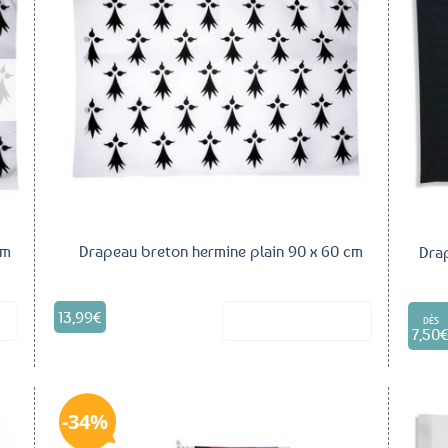
outer
Ajouter
aux
aux
voris
favoris
cm
Drapeau breton hermine plain 90 x 60 cm
Drap
13,99
€
it
Voir le produit
DÈS
7,50
34%