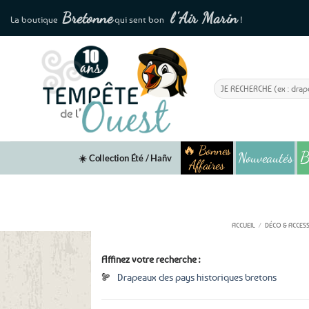
Passer
Bretonne
l'
Air Marin
La boutique
qui sent bon
!
au
contenu
Recherche
pour :
🔥 Bonnes
B
Nouveautés
☀️ Collection Été / Hañv
Affaires
D
ACCUEIL
/
DÉCO & ACCES
Affinez votre recherche :
Drapeaux des pays historiques bretons