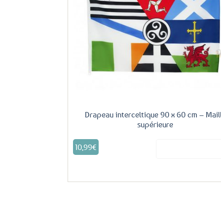
Aj
fa
Drapeau interceltique 90 x 60 cm – Mail
supérieure
10,99
€
Voir le produ