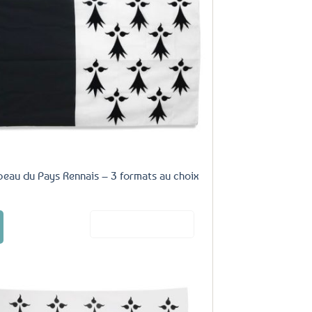
Ajouter
aux
favoris
eau du Pays Rennais – 3 formats au choix
Ce
Voir le produit
produit
€
a
plusieurs
variations.
Les
options
peuvent