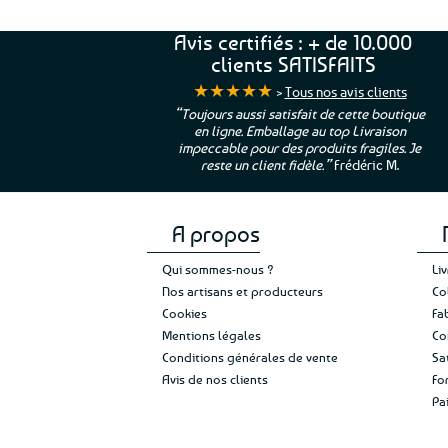
Avis certifiés : + de 10.000
clients SATISFAITS
★★★★★
>
Tous nos avis clients
ur. La Bretagne à
“Toujours aussi satisfait de cette boutique
en ligne. Emballage au top Livraison
 moi qui suis si loin
impeccable pour des produits fragiles. Je
e”
Cathy P.
reste un client fidèle.”
Frédéric M.
A propos
Qui sommes-nous ?
Li
Nos artisans et producteurs
Co
Cookies
Fa
Mentions légales
Co
Conditions générales de vente
Sa
Avis de nos clients
Fo
Pa