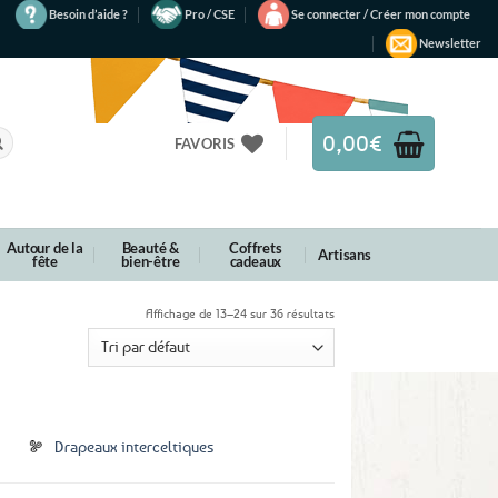
Besoin d’aide ?
Pro / CSE
Se connecter / Créer mon compte
Newsletter
0,00
€
FAVORIS
Autour de la
Beauté &
Coffrets
Artisans
fête
bien-être
cadeaux
Affichage de 13–24 sur 36 résultats
Drapeaux interceltiques