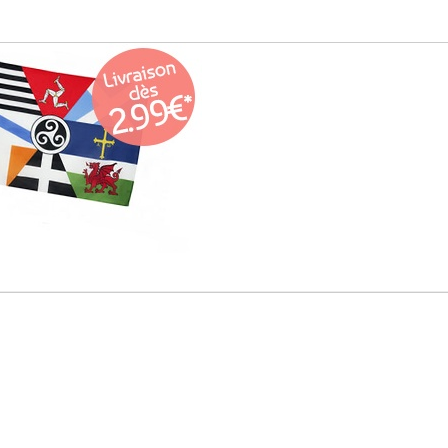
Quelques mo
breto
Découvrez nos modèle
et drapeaux des pays et
drapeau interceltique
de Nantes, du Pays 
d’autres !
Bénéficiez d’une liv
seuleme
Service Client
Paiements
Sécurisés
100%
à votre écoute !