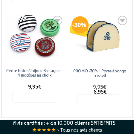
30%
Ajouter
Ajouter
aux
aux
favoris
favoris
Petite boîte à bijoux Bretagne –
PROMO -30% ! Porte-éponge
4 modèles au choix
Triskell
9,95
€
9,95
€
Le
Le
6,95
€
prix
prix
Voir le produit
Voir le produit
initial
actuel
était :
est :
Ce
9,95€.
6,95€.
produit
a
Avis certifiés : + de 10.000 clients SATISFAITS
plusieurs
★★★★★
>
Tous nos avis clients
variations.