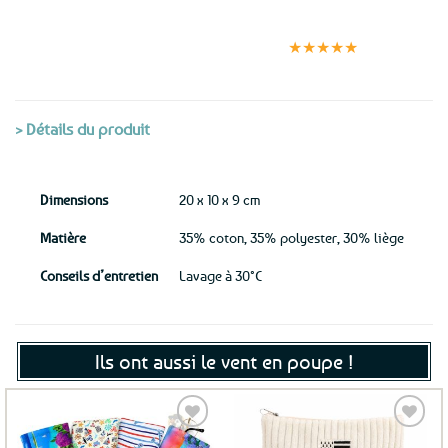
Expédition le
Clients
Paiement
jour même
satisfaits
sécurisé
★★★★★
(voir conditions)
> Détails du produit
Dimensions
20 x 10 x 9 cm
Matière
35% coton, 35% polyester, 30% liège
Conseils d’entretien
Lavage à 30°C
Ils ont aussi le vent en poupe !