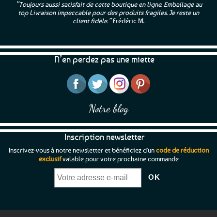
“Toujours aussi satisfait de cette boutique en ligne. Emballage au
Les
top Livraison impeccable pour des produits fragiles. Je reste un
options
client fidèle.”
Frédéric M.
peuvent
être
choisies
sur
N’en perdez pas une miette
la
page
du
produit
Notre blog
Inscription newsletter
Inscrivez-vous à notre newsletter et bénéficiez d'un
code de réduction
exclusif
valable pour votre prochaine commande