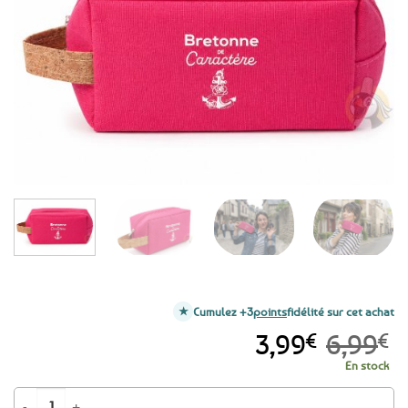
aux
favoris
Cumulez +3
points
fidélité sur cet achat
Le
Le
3,99
€
6,99
€
prix
prix
En stock
initial
actuel
quantité de PROMO -43% ! Trousse Pochette Rangement - Bretonne de C