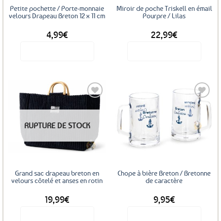
sur
Petite pochette / Porte-monnaie
Miroir de poche Triskell en émail
la
velours Drapeau Breton 12 x 11 cm
Pourpre / Lilas
page
4,99
€
22,99
€
du
produit
Voir le produit
Voir le produit
Ajouter
Ajouter
RUPTURE DE STOCK
aux
aux
favoris
favoris
Grand sac drapeau breton en
Chope à bière Breton / Bretonne
velours côtelé et anses en rotin
de caractère
19,99
€
9,95
€
Voir le produit
Voir le produit