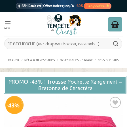
Passer
J’en profite 🐚
☀️ BZH Deals été
Offres iodées jusqu’à
–60%
au
contenu
🩷 CADEAU !
1 cadeau offert
dès 39€ d’achats
Voir cond. 🎁
MENU
📦 Livraison
En point relais dès
3,95€
seulement
Voir cond. 🚚
Recherche
pour :
ACCUEIL
/
DÉCO & ACCESSOIRES
/
ACCESSOIRES DE MODE
/
SACS BRETONS
PROMO -43% ! Trousse Pochette Rangement –
Bretonne de Caractère
43%
Ajouter