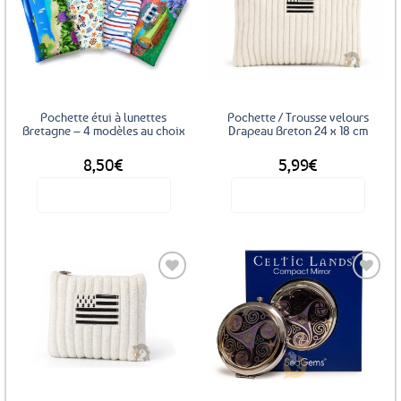
Ajouter
Ajouter
aux
aux
favoris
favoris
Pochette étui à lunettes
Pochette / Trousse velours
Bretagne – 4 modèles au choix
Drapeau Breton 24 x 18 cm
8,50
€
5,99
€
Voir le produit
Voir le produit
Ce
produit
a
plusieurs
variations.
Les
Ajouter
Ajouter
options
aux
aux
favoris
favoris
peuvent
être
choisies