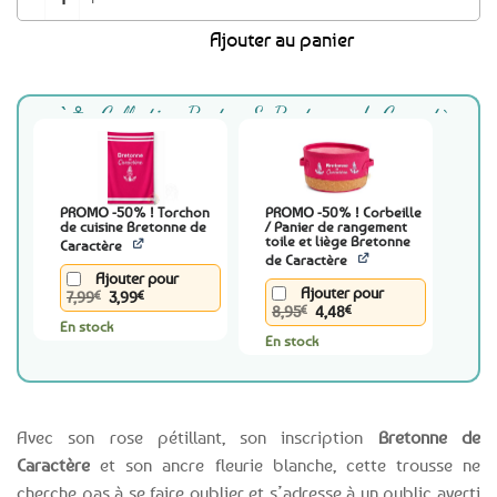
était :
est :
Ajouter au panier
6,99€.
3,99€.
Collection Breton & Bretonne de Caractère
PROMO -50% ! Torchon
PROMO -50% ! Corbeille
de cuisine Bretonne de
/ Panier de rangement
toile et liège Bretonne
Caractère
de Caractère
Ajouter pour
Ajouter pour
Le
Le
7,99
€
3,99
€
Le
Le
prix
prix
8,95
€
4,48
€
prix
prix
En stock
initial
actuel
En stock
initial
actuel
était :
est :
était :
est :
7,99€.
3,99€.
8,95€.
4,48€.
Avec son rose pétillant, son inscription
Bretonne de
Caractère
et son ancre fleurie blanche, cette trousse ne
cherche pas à se faire oublier et s’adresse à un public averti