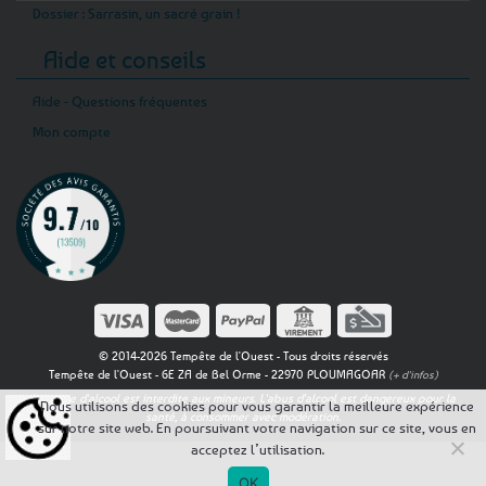
Dossier : Sarrasin, un sacré grain !
Aide et conseils
Aide - Questions fréquentes
Mon compte
© 2014-2026 Tempête de l'Ouest - Tous droits réservés
Tempête de l'Ouest - 6E ZA de Bel Orme - 22970 PLOUMAGOAR
(+ d'infos)
La vente d'alcool est interdite aux mineurs. L'abus d'alcool est dangereux pour la
Nous utilisons des cookies pour vous garantir la meilleure expérience
santé, à consommer avec modération.
sur notre site web. En poursuivant votre navigation sur ce site, vous en
acceptez l’utilisation.
OK