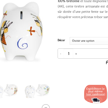
100% bretonne
et toute mignonne 
(44), cette tirelire artisanale est 
Ajouter
sûr dotée d’une petite fente sur l
aux
récupérer votre précieux trésor sans
favoris
Décor
quantité de Tirelire cochon breton 
A
Expédition le
jour même
(voir conditions)