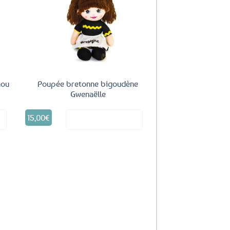
uter
Ajouter
ux
aux
oris
favoris
hou
Poupée bretonne bigoudène
Gwenaëlle
15,00
€
it
Voir le produit