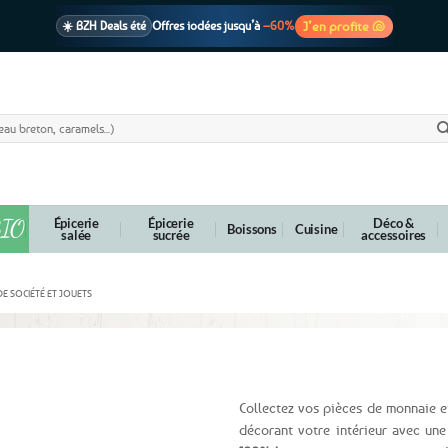
J’en profite 🐚
☀️ BZH Deals été
Offres iodées jusqu’à
–60%
🩷 CADEAU !
1 cadeau offert
dès 39€ d’achats
Voir cond. 🎁
📦 Livraison
En point relais dès
3,95€
seulement
Voir cond. 🚚
IO
Épicerie
Épicerie
Déco &
Boissons
Cuisine
salée
sucrée
accessoires
DE SOCIÉTÉ ET JOUETS
tion Bretonne
Collectez vos pièces de monnaie et
décorant votre intérieur avec un