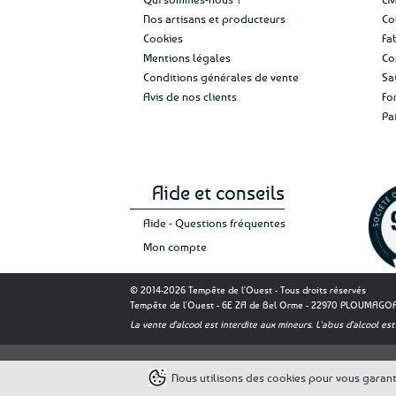
Nos artisans et producteurs
Co
Cookies
Fa
Mentions légales
Co
Conditions générales de vente
Sa
Avis de nos clients
Fo
Pa
Aide et conseils
Aide - Questions fréquentes
Mon compte
© 2014-2026 Tempête de l'Ouest - Tous droits réservés
Tempête de l'Ouest - 6E ZA de Bel Orme - 22970 PLOUMAG
La vente d'alcool est interdite aux mineurs. L'abus d'alcool 
Nous utilisons des cookies pour vous garantir