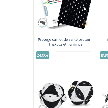
Ajouter
aux
favoris
Protège carnet de santé breton –
Triskells et hermines
24,00
€
19,9
Voir le produit
Ajouter
aux
favoris