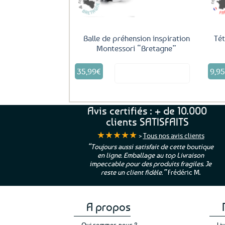
Balle de préhension inspiration
Té
Montessori “Bretagne”
Ce
35,99
€
9,9
Voir le produit
produit
a
plusieurs
variations.
Avis certifiés : + de 10.000
Les
clients SATISFAITS
options
★★★★★
peuvent
>
Tous nos avis clients
être
ur. La Bretagne à
“Toujours aussi satisfait de cette boutique
choisies
en ligne. Emballage au top Livraison
 moi qui suis si loin
impeccable pour des produits fragiles. Je
sur
e”
Cathy P.
reste un client fidèle.”
Frédéric M.
la
page
du
produit
A propos
Qui sommes-nous ?
Li