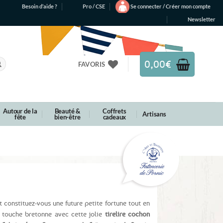
Besoin d’aide ?
Pro / CSE
Se connecter / Créer mon compte
Newsletter
0,00
€
FAVORIS
Autour de la
Beauté &
Coffrets
Artisans
fête
bien-être
cadeaux
 constituez-vous une future petite fortune tout en
e touche bretonne avec cette jolie
tirelire cochon