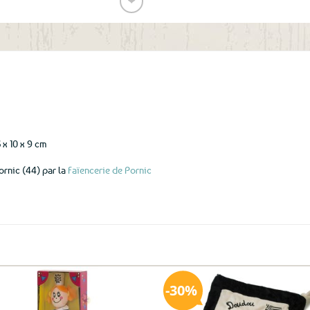
❤
Ajouter
aux
favoris
3 x 10 x 9 cm
ornic (44) par la
Faïencerie de Pornic
30%