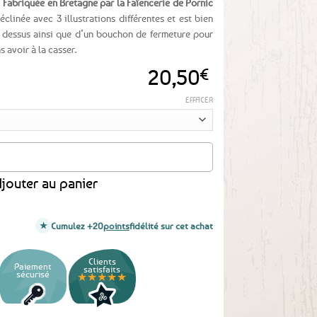
!
Fabriquée en Bretagne par la Faïencerie de Pornic
déclinée avec 3 illustrations différentes et est bien
e dessus ainsi que d’un bouchon de fermeture pour
 avoir à la casser.
20,50
€
EFFACER
- Fabrication Bretonne
jouter au panier
Cumulez +20
points
fidélité sur cet achat
Clients
Paiement
satisfaits
sécurisé
★★★★★