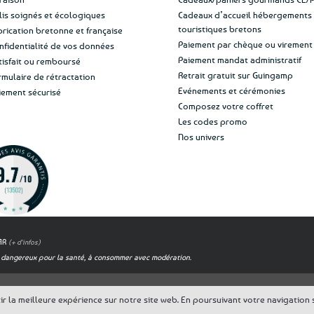
lis soignés et écologiques
Cadeaux d’accueil hébergements
touristiques bretons
brication bretonne et française
Paiement par chèque ou virement
nfidentialité de vos données
Paiement mandat administratif
tisfait ou remboursé
Retrait gratuit sur Guingamp
rmulaire de rétractation
Evénements et cérémonies
iement sécurisé
Composez votre coffret
Les codes promo
Nos univers
OAR
(+ d'infos)
est dangereux pour la santé, à consommer avec modération.
 la meilleure expérience sur notre site web. En poursuivant votre navigation su