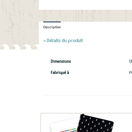
Description
> Détails du produit
Dimensions
1
Fabriqué à
P
Ils ont aussi le vent en poupe !