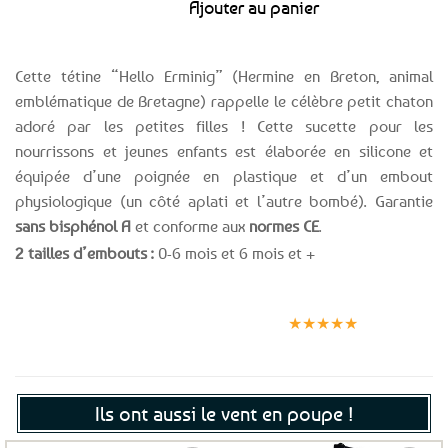
Ajouter au panier
Cette tétine “Hello Erminig” (Hermine en Breton, animal
emblématique de Bretagne) rappelle le célèbre petit chaton
adoré par les petites filles ! Cette sucette pour les
nourrissons et jeunes enfants est élaborée en silicone et
équipée d’une poignée en plastique et d’un embout
physiologique (un côté aplati et l’autre bombé). Garantie
sans bisphénol A
et conforme aux
normes CE
.
2 tailles d’embouts :
0-6 mois et 6 mois et +
Expédition le
Clients
Paiement
jour même
satisfaits
sécurisé
★★★★★
(voir conditions)
Ils ont aussi le vent en poupe !