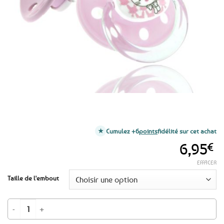
favoris
Cumulez +6
points
fidélité sur cet achat
6,95
€
EFFACER
Taille de l'embout
quantité de Tétine Hello Erminig Bigoudène Bretonne