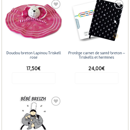
Ajouter
Ajouter
aux
aux
favoris
favoris
Doudou breton Lapinou Triskell
Protège carnet de santé breton –
rose
Triskells et hermines
17,50
€
24,00
€
Voir le produit
Voir le produit
Ajouter
aux
favoris