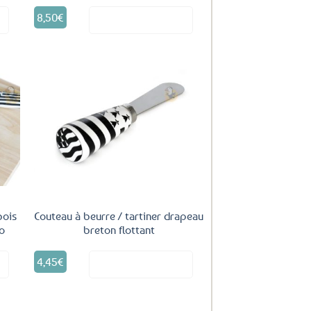
8,50
€
it
Voir le produit
uter
Ajouter
ux
aux
oris
favoris
bois
Couteau à beurre / tartiner drapeau
o
breton flottant
4,45
€
it
Voir le produit