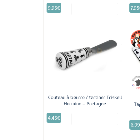
9,95
€
7,95
Voir le produit
Ajouter
aux
favoris
Couteau à beurre / tartiner Triskell
Hermine – Bretagne
Ta
4,45
€
Voir le produit
6,9