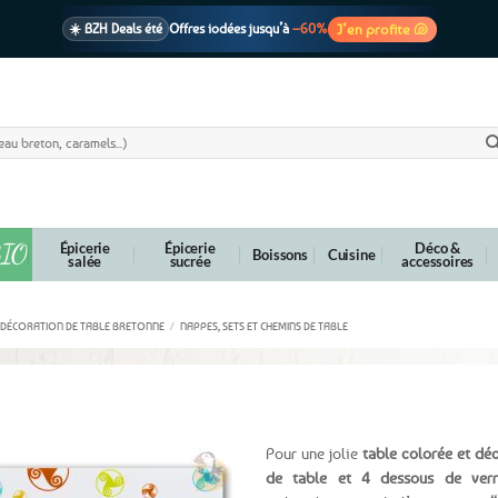
J’en profite 🐚
☀️ BZH Deals été
Offres iodées jusqu’à
–60%
🩷 CADEAU !
1 cadeau offert
dès 39€ d’achats
Voir cond. 🎁
📦 Livraison
En point relais dès
3,95€
seulement
Voir cond. 🚚
IO
Épicerie
Épicerie
Déco &
Boissons
Cuisine
salée
sucrée
accessoires
DÉCORATION DE TABLE BRETONNE
/
NAPPES, SETS ET CHEMINS DE TABLE
iskells multicolores
Pour une jolie
table colorée et dé
de table et 4 dessous de verre 