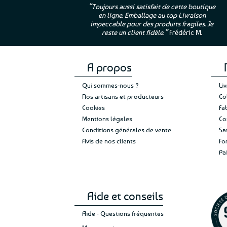
ur. La Bretagne à
“Toujours aussi satisfait de cette boutique
en ligne. Emballage au top Livraison
 moi qui suis si loin
impeccable pour des produits fragiles. Je
e”
Cathy P.
reste un client fidèle.”
Frédéric M.
A propos
Qui sommes-nous ?
Li
Nos artisans et producteurs
Co
Cookies
Fa
Mentions légales
Co
Conditions générales de vente
Sa
Avis de nos clients
Fo
Pa
Aide et conseils
Aide - Questions fréquentes