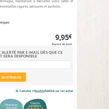
“Bretagne, habilleront à merveille votre table et
ventuelles rayures, salissures et auréoles.
éniques
9,95
€
Rupture de stock
Z ALERTÉ PAR E-MAIL DÈS QUE CE
T SERA DISPONIBLE
Je m'inscris
Cumulez +9
points
fidélité sur cet achat
Clients
Paiement
satisfaits
sécurisé
★★★★★