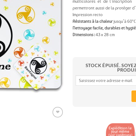
multicolores et de l’inscription 
permettront aussi de la protéger d’é
Ajouter
Impression recto
aux
Résistants à la chaleur
jusqu’à 60°C
favoris
Nettoyage facile, durables et hygi
Dimensions :
43 x 28 cm
STOCK ÉPUISÉ. SOYE
PRODUI
❤
Expédition le
jour même
Ajouter
(voir conditions)