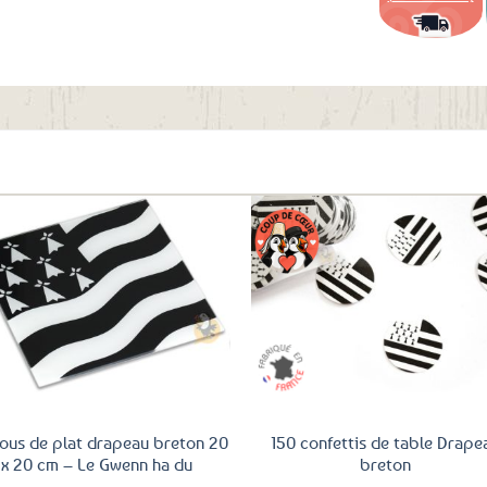
aux
favoris
Ajouter
Ajo
aux
a
favoris
fav
ous de plat drapeau breton 20
150 confettis de table Drape
x 20 cm – Le Gwenn ha du
breton