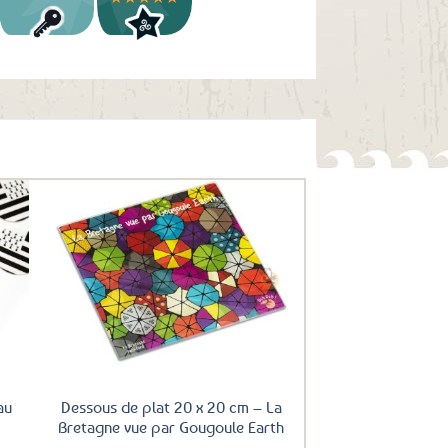
uter
Ajouter
ux
aux
oris
favoris
au
Dessous de plat 20 x 20 cm – La
Bretagne vue par Gougoule Earth