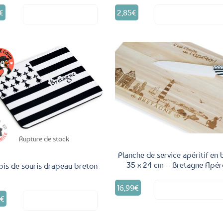
€
2,85
€
Voir le produit
Voir le produ
Ajouter
Ajo
aux
a
favoris
fav
Rupture de stock
Planche de service apéritif en 
35 x 24 cm – Bretagne Apér
pis de souris drapeau breton
16,99
€
Voir le produ
9
€
Voir le produit