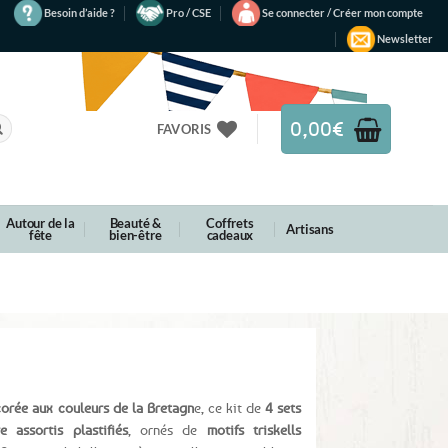
Besoin d’aide ?
Pro / CSE
Se connecter / Créer mon compte
Newsletter
0,00
€
FAVORIS
Autour de la
Beauté &
Coffrets
Artisans
fête
bien-être
cadeaux
corée aux couleurs de la Bretagn
e, ce kit de
4 sets
assortis plastifiés
, ornés de
motifs triskells