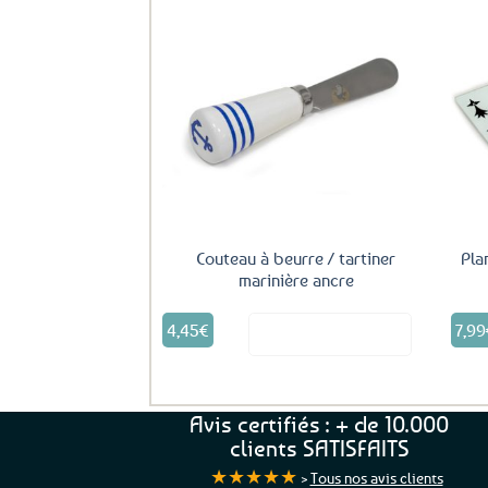
Ajouter
aux
favoris
Couteau à beurre / tartiner
Pla
marinière ancre
4,45
€
7,99
Voir le produit
Avis certifiés : + de 10.000
clients SATISFAITS
★★★★★
>
Tous nos avis clients