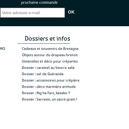
prochaine commande
que je pouvais pas
“C’est agréable et tout aussi rassurant
“
 ;)
de constater qu’il n’y a pas de petite
l’oue
e de mon achat et
commande, mais un client à satisfaire.”
rapid
gez rien”
Jade C.
Guy H.
Vive 
Dossiers et infos
PRO
Cadeaux et souvenirs de Bretagne
Objets autour du drapeau breton
Ustensiles et déco pour crêperies
Dossier : caramel au beurre salé
Dossier : sel de Guérande
Dossier : accessoires pour crêpière
Dossier : déco marinière attitude
Dossier : Kig ha Farz, kézako ?
Dossier : Sarrasin, un sacré grain !