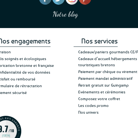
“J’ai mis 5 étoiles parce 
“Une boutique que je recommande pour
en mettre 6
leur sérieux, des bons et beaux produits
Notre blog
Je suis plus que satisfait
et une équipe à l’écoute :-)”
Patricia M.
de ma livraison. Ne chan
Nos engagements
Nos services
vraison
Cadeaux/paniers gourmands CE/
lis soignés et écologiques
Cadeaux d’accueil hébergements
touristiques bretons
brication bretonne et française
Paiement par chèque ou virement
nfidentialité de vos données
Paiement mandat administratif
tisfait ou remboursé
Retrait gratuit sur Guingamp
rmulaire de rétractation
Evénements et cérémonies
iement sécurisé
Composez votre coffret
Les codes promo
Nos univers