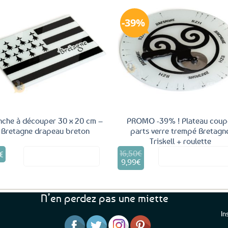
39%
Ajouter
Ajo
aux
a
favoris
fav
nche à découper 30 x 20 cm –
PROMO -39% ! Plateau coup
Bretagne drapeau breton
parts verre trempé Bretagn
Triskell + roulette
16,50
€
Le
€
Voir le produit
Voir le produ
prix
9,99
€
Le
initial
prix
était :
actuel
16,50€.
est :
N’en perdez pas une miette
9,99€.
In