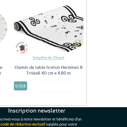
uter
Ajouter
ux
aux
oris
favoris
Tempête de l'Ouest
e-
Chemin de table breton Hermines &
e
Triskell 40 cm x 4.80 m
9,95
€
it
Voir le produit
Inscription newsletter
scrivez-vous à notre newsletter et bénéficiez d'un
code de réduction exclusif
valable pour votre