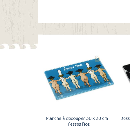
Ils ont aussi le vent en poupe !
Ajouter
aux
favoris
Planche à découper 30 x 20 cm –
Dess
Fesses Noz