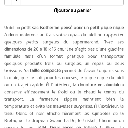
était :
est :
Ajouter au panier
13,99€.
9,79€.
Voici un
petit sac isotherme pensé pour un petit pique-nique
à deux
, maintenir au frais votre repas du midi ou rapporter
quelques petits surgelés du supermarché. Avec ses
dimensions de 28 x 18 x 16 cm, il ne s’agit pas d’une glacière
familiale mais d’un format pratique pour transporter
quelques produits frais ou surgelés, un repas ou deux
boissons. Sa
taille compacte
permet de l’avoir toujours sous
la main, que ce soit pour les courses, le pique-nique du midi
ou un trajet rapide. À l’intérieur, la
doublure en aluminium
conserve efficacement le froid ou le chaud le temps du
transport. La fermeture zippée maintient bien la
température et évite les mauvaises surprises. À l’extérieur, le
tissu blanc et noir affiche fièrement les symboles de la
Bretagne : le drapeau Gwenn ha Du, le triskell, l’hermine ou
encore le mot BZH.
Deux anses en intissé
facilitent le