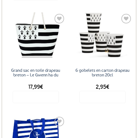
4,99€.
2,99€.
produit
a
plusieurs
variations.
Les
Ajouter
Ajouter
options
aux
aux
peuvent
favoris
favoris
être
choisies
sur
Grand sac en toile drapeau
6 gobelets en carton drapeau
la
breton – Le Gwenn ha du
breton 20cl
page
du
17,99
€
2,95
€
produit
Voir le produit
Voir le produit