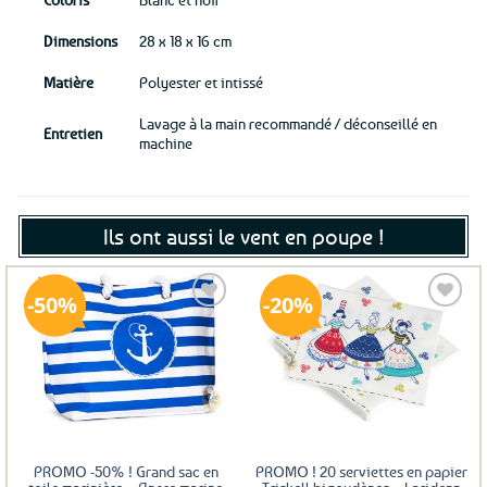
Dimensions
28 x 18 x 16 cm
Matière
Polyester et intissé
Lavage à la main recommandé / déconseillé en
Entretien
machine
Ils ont aussi le vent en poupe !
50%
20%
Ajouter
Ajouter
aux
aux
favoris
favoris
PROMO -50% ! Grand sac en
PROMO ! 20 serviettes en papier