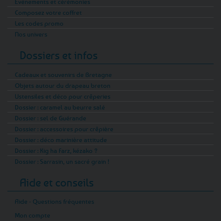
Evénements et cérémonies
Composez votre coffret
Les codes promo
Nos univers
Dossiers et infos
Cadeaux et souvenirs de Bretagne
Objets autour du drapeau breton
Ustensiles et déco pour crêperies
Dossier : caramel au beurre salé
Dossier : sel de Guérande
Dossier : accessoires pour crêpière
Dossier : déco marinière attitude
Dossier : Kig ha Farz, kézako ?
Dossier : Sarrasin, un sacré grain !
Aide et conseils
Aide - Questions fréquentes
Mon compte