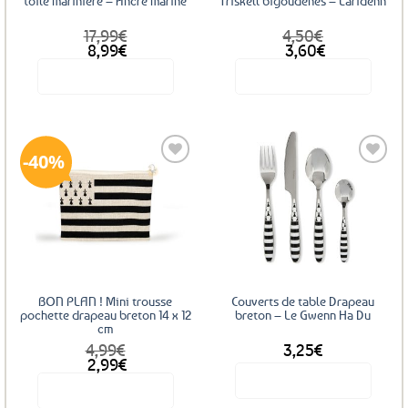
toile marinière – Ancre marine
Triskell bigoudènes – Laridenn
17,99
€
4,50
€
Le
Le
Le
Le
8,99
€
3,60
€
prix
prix
prix
prix
Voir le produit
Voir le produit
initial
actuel
initial
actuel
était :
est :
était :
est :
17,99€.
8,99€.
4,50€.
3,60€.
40%
Ajouter
Ajouter
aux
aux
favoris
favoris
BON PLAN ! Mini trousse
Couverts de table Drapeau
pochette drapeau breton 14 x 12
breton – Le Gwenn Ha Du
cm
4,99
€
3,25
€
Le
Le
2,99
€
prix
prix
Voir le produit
Voir le produit
initial
actuel
était :
est :
Ce