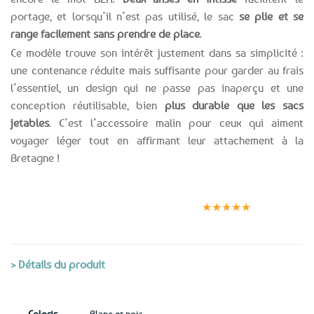
portage, et lorsqu’il n’est pas utilisé, le sac
se plie et se
range facilement sans prendre de place
.
Ce modèle trouve son intérêt justement dans sa simplicité :
une contenance réduite mais suffisante pour garder au frais
l’essentiel, un design qui ne passe pas inaperçu et une
conception réutilisable, bien
plus durable que les sacs
jetables
. C’est l’accessoire malin pour ceux qui aiment
voyager léger tout en affirmant leur attachement à la
Bretagne !
Expédition le
Clients
Paiement
jour même
satisfaits
sécurisé
★★★★★
(voir conditions)
> Détails du produit
Coloris
Blanc et noir